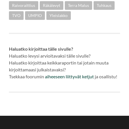
Raivoraittius
Räkälevyt
Terra Malus
Tuhkaus
TVO
UMPIO
Yleislakko
Haluatko kirjoittaa tälle sivulle?
Haluatko levysi arvioitavaksi tälle sivulle?
Haluatko kirjoittaa keikkaraportin tai jotain muuta
kirjoittamaasi julkaistavaksi?
Tsekkaa foorumin
aiheeseen
liittyvät ketjut
ja osallistu!