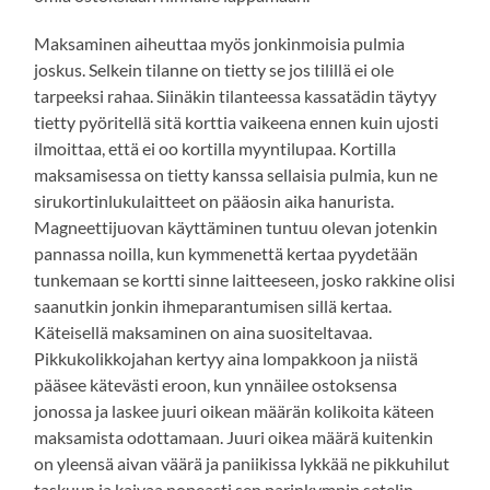
Maksaminen aiheuttaa myös jonkinmoisia pulmia
joskus. Selkein tilanne on tietty se jos tilillä ei ole
tarpeeksi rahaa. Siinäkin tilanteessa kassatädin täytyy
tietty pyöritellä sitä korttia vaikeena ennen kuin ujosti
ilmoittaa, että ei oo kortilla myyntilupaa. Kortilla
maksamisessa on tietty kanssa sellaisia pulmia, kun ne
sirukortinlukulaitteet on pääosin aika hanurista.
Magneettijuovan käyttäminen tuntuu olevan jotenkin
pannassa noilla, kun kymmenettä kertaa pyydetään
tunkemaan se kortti sinne laitteeseen, josko rakkine olisi
saanutkin jonkin ihmeparantumisen sillä kertaa.
Käteisellä maksaminen on aina suositeltavaa.
Pikkukolikkojahan kertyy aina lompakkoon ja niistä
pääsee kätevästi eroon, kun ynnäilee ostoksensa
jonossa ja laskee juuri oikean määrän kolikoita käteen
maksamista odottamaan. Juuri oikea määrä kuitenkin
on yleensä aivan väärä ja paniikissa lykkää ne pikkuhilut
taskuun ja kaivaa nopeasti sen parinkympin setelin