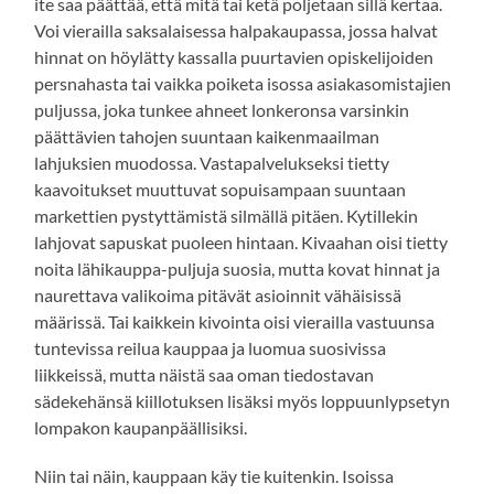
ite saa päättää, että mitä tai ketä poljetaan sillä kertaa.
Voi vierailla saksalaisessa halpakaupassa, jossa halvat
hinnat on höylätty kassalla puurtavien opiskelijoiden
persnahasta tai vaikka poiketa isossa asiakasomistajien
puljussa, joka tunkee ahneet lonkeronsa varsinkin
päättävien tahojen suuntaan kaikenmaailman
lahjuksien muodossa. Vastapalvelukseksi tietty
kaavoitukset muuttuvat sopuisampaan suuntaan
markettien pystyttämistä silmällä pitäen. Kytillekin
lahjovat sapuskat puoleen hintaan. Kivaahan oisi tietty
noita lähikauppa-puljuja suosia, mutta kovat hinnat ja
naurettava valikoima pitävät asioinnit vähäisissä
määrissä. Tai kaikkein kivointa oisi vierailla vastuunsa
tuntevissa reilua kauppaa ja luomua suosivissa
liikkeissä, mutta näistä saa oman tiedostavan
sädekehänsä kiillotuksen lisäksi myös loppuunlypsetyn
lompakon kaupanpäällisiksi.
Niin tai näin, kauppaan käy tie kuitenkin. Isoissa