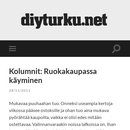
diyturku.net
Toggle
Toggle
search
mobile
field
menu
Kolumnit: Ruokakaupassa
käyminen
28/11/2011
Mukavaa puuhaahan tuo. Onneksi useampia kertoja
viikossa pääsee ostoksille ja ohan tuo aina mukava
pyörähtää kaupoilla, vaikka ei olisi edes mitään
ostettavaa. Valinnanvaraakin noissa lafkoissa on. Ihan