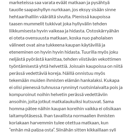
marketeissa saa varata eväät matkaan ja pysähtyä
tauolle saapashyllyn nurkkaan, jos eksyy sisään sinne
hehtaarihalliin väärältä sivulta. Pienissä kaupoissa
taasen mummelit tukkivat joka hyllyvälin tehden
liikkumisesta hyvin vaikeaa ja hidasta. Ostoskärryähän
ei oteta ovensuusta matkaan, koska nuo paholaisen
välineet ovat aina tukkeena kaupan käytävillä ja
eteneminen on hyvin hyvin hidasta. Tuurilla myös joku
neljästä pyörästä kanittaa, tehden viistävän vekottimen
työntämisestä yhtä helvettiä. Joissain kaupoissa on niitä
perässä vedettäviä koreja. Näillä onnistuu myös
tekemään muiden ihmisten elämän hankalaksi. Kukapa
ei olisi pienessä tuhnussa rynninyt ruotsinlaivalta pois ja
kompuroinut noihin helvetin perässä vedettäviin
ansoihin, joita jotkut matkalaukuiksi kutsuvat. Sama
homma pätee näihin kaupan koreihin vaikka ei olisikaan
laitamyötäsessä. Ihan tavallista normaalien ihmisten
koriakaan harvemmin tulee otettua matkaan, kun
“enhän mä paljoa osta”. Siinähän sitten kikkaillaan syli