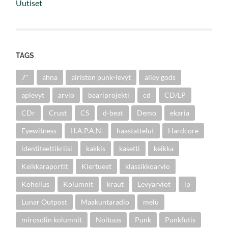
Uutiset
TAGS
7''
ahna
airiston punk-levyt
alley gods
aplevyt
arvio
baariprojekti
cd
CD/LP
CDr
Crust
CS
d-beat
Demo
ekaria
Eyewitness
H.A.P.A.N.
haastattelut
Hardcore
identiteettikriisi
kakkis
kasetti
keikka
Keikkaraportit
Kiertueet
klassikkoarvio
Kohellus
Kolumnit
kraut
Levyarviot
lp
Lunar Outpost
Maakuntaradio
melu
mirosolin kolumnit
Noituus
Punk
Punkfutis