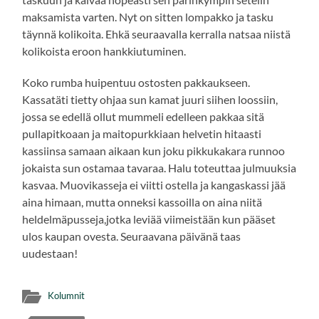
maksamista varten. Nyt on sitten lompakko ja tasku
täynnä kolikoita. Ehkä seuraavalla kerralla natsaa niistä
kolikoista eroon hankkiutuminen.
Koko rumba huipentuu ostosten pakkaukseen.
Kassatäti tietty ohjaa sun kamat juuri siihen loossiin,
jossa se edellä ollut mummeli edelleen pakkaa sitä
pullapitkoaan ja maitopurkkiaan helvetin hitaasti
kassiinsa samaan aikaan kun joku pikkukakara runnoo
jokaista sun ostamaa tavaraa. Halu toteuttaa julmuuksia
kasvaa. Muovikasseja ei viitti ostella ja kangaskassi jää
aina himaan, mutta onneksi kassoilla on aina niitä
heldelmäpusseja,jotka leviää viimeistään kun pääset
ulos kaupan ovesta. Seuraavana päivänä taas
uudestaan!
Kolumnit