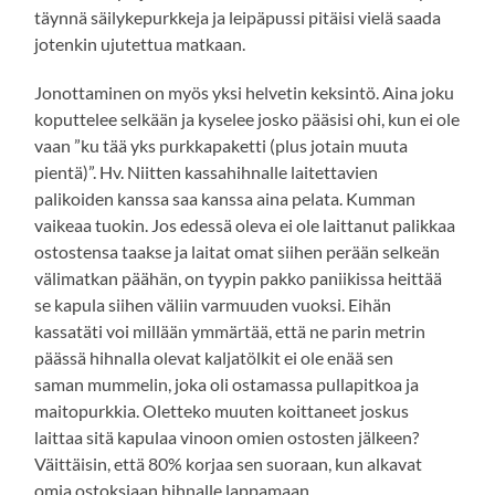
täynnä säilykepurkkeja ja leipäpussi pitäisi vielä saada
jotenkin ujutettua matkaan.
Jonottaminen on myös yksi helvetin keksintö. Aina joku
koputtelee selkään ja kyselee josko pääsisi ohi, kun ei ole
vaan ”ku tää yks purkkapaketti (plus jotain muuta
pientä)”. Hv. Niitten kassahihnalle laitettavien
palikoiden kanssa saa kanssa aina pelata. Kumman
vaikeaa tuokin. Jos edessä oleva ei ole laittanut palikkaa
ostostensa taakse ja laitat omat siihen perään selkeän
välimatkan päähän, on tyypin pakko paniikissa heittää
se kapula siihen väliin varmuuden vuoksi. Eihän
kassatäti voi millään ymmärtää, että ne parin metrin
päässä hihnalla olevat kaljatölkit ei ole enää sen
saman mummelin, joka oli ostamassa pullapitkoa ja
maitopurkkia. Oletteko muuten koittaneet joskus
laittaa sitä kapulaa vinoon omien ostosten jälkeen?
Väittäisin, että 80% korjaa sen suoraan, kun alkavat
omia ostoksiaan hihnalle lappamaan.