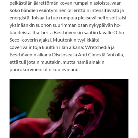
pelkästään äärettömän kovan rumpalin asioista, vaan
koko bändien esiintyminen oli erittäin intensitiivistä ja
energistä. Toisaalta tuo rumpuja pieksevä neito soittaisi
yksinäänkin suohon suurimman osan nykypäivän hc-
bändeistä. Itse herra Besthövenkin saatiin lavalle Olho
Seco -coverin ajaksi. Muutenkin tyylikkäitä
coverivalintoja kuultiin illan aikana: Wretchediä ja
Besthövenin aikana Disclosea ja Anti Cimexiä. Voi olla,
että tuli jotain muutakin, mutta nämä ainakin
puurokorvineni olin kuulevinani.