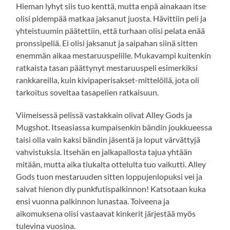
Hieman lyhyt siis tuo kenttä, mutta enpä ainakaan itse
olisi pidempää matkaa jaksanut juosta. Hävittiin peli ja
yhteistuumin päätettiin, että turhaan olisi pelata enää
pronssipeliä. Ei olisi jaksanut ja saipahan siinä sitten
enemmän aikaa mestaruuspelille. Mukavampi kuitenkin
ratkaista tasan päättynyt mestaruuspeli esimerkiksi
rankkareilla, kuin kivipaperisakset-mittelöllä, jota oli
tarkoitus soveltaa tasapelien ratkaisuun.
Viimeisessä pelissä vastakkain olivat Alley Gods ja
Mugshot. Itseasiassa kumpaisenkin bändin joukkueessa
taisi olla vain kaksi bändin jäsentä ja loput värvättyjä
vahvistuksia. Itsehän en jalkapallosta tajua yhtään
mitään, mutta aika tiukalta ottelulta tuo vaikutti. Alley
Gods tuon mestaruuden sitten loppujenlopuksi vei ja
saivat hienon diy punkfutispalkinnon! Katsotaan kuka
ensi vuonna palkinnon lunastaa. Toiveena ja
aikomuksena olisi vastaavat kinkerit järjestää myös
tulevina vuosina.