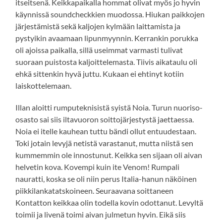
itseitsenä. Keikkapaikalla hommat olivat myös jo hyvin
käynnissä soundcheckkien muodossa. Hiukan paikkojen
järjestämistä sekä kaljojen kylmään laittamista ja
pystyikin avaamaan lipunmyynnin. Kerrankin porukka
oli ajoissa paikalla, sillä useimmat varmasti tulivat
suoraan puistosta kaljoittelemasta. Tiivis aikataulu oli
ehkä sittenkin hyvä juttu. Kukaan ei ehtinyt kotiin
laiskottelemaan.
Illan aloitti rumputeknisistä syistä Noia. Turun nuoriso-
osasto sai siis iltavuoron soittojärjestystä jaettaessa.
Noia ei itelle kauhean tuttu bändi ollut entuudestaan.
Toki jotain levyjä netistä varastanut, mutta niistä sen
kummemmin ole innostunut. Keikka sen sijaan oli aivan
helvetin kova. Kovempi kuin ite Venom! Rumpali
nauratti, koska se oli niin perus Italia-hanun näköinen
piikkilankatatskoineen. Seuraavana soittaneen
Kontatton keikkaa olin todella kovin odottanut. Levyltä
toimii ja livenä toimi aivan julmetun hyvin. Eikä siis