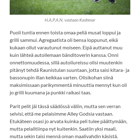
H.A.P.A.N. vastaan Kashmar
Puoli tuntia ennen toista omaa peliä musat loppui ja
grilli sammui. Agregaatista oli bensa loppunut, eikä
kukaan ollut varautunut moiseen. Eipä auttanut muu
kuin lähteä autoilemaan bänditoverin kanssa. Onni
onnettomuudessa, sillä autoilureissu olisi muutenkin
pitänyt tehdä Raunistulan suuntaan, jotta saisi kitara- ja
bassonupin illan keikkaa varten. Olisikohan siinä
maksimissaan parikymmentä minuuttia mennyt kun oli
jo grilli kuumana ja punkki raikasi taas.
Parit pelit jäi tässä säädössä väliin, mutta sen verran
selvisi, että me pelaisimme Alley Godsia vastaan.
Etukäteen osasi jo arvata kuinka peli tulee päättymään,
mutta pelailtiinpa nyt kuitenkin. Saatiin yksi maali,
mutta sekin taisi mennä oman maalivahdin käsistä.