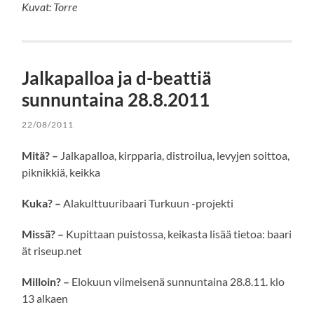
Kuvat: Torre
Jalkapalloa ja d-beattiä
sunnuntaina 28.8.2011
22/08/2011
Mitä? –
Jalkapalloa, kirpparia, distroilua, levyjen soittoa,
piknikkiä, keikka
Kuka? –
Alakulttuuribaari Turkuun -projekti
Missä? –
Kupittaan puistossa, keikasta lisää tietoa: baari
ät riseup.net
Milloin? –
Elokuun viimeisenä sunnuntaina 28.8.11. klo
13 alkaen