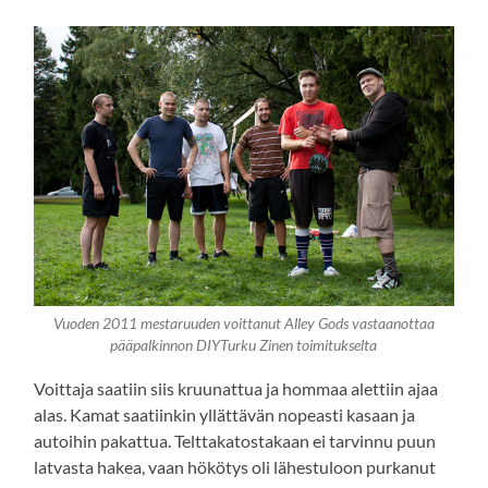
Vuoden 2011 mestaruuden voittanut Alley Gods vastaanottaa
pääpalkinnon DIYTurku Zinen toimitukselta
Voittaja saatiin siis kruunattua ja hommaa alettiin ajaa
alas. Kamat saatiinkin yllättävän nopeasti kasaan ja
autoihin pakattua. Telttakatostakaan ei tarvinnu puun
latvasta hakea, vaan hökötys oli lähestuloon purkanut