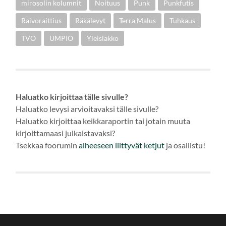
mirosolin kolumnit
Noituus
Punk
Punkfutis
Raivoraittius
Räkälevyt
Terra Malus
Tuhkaus
TVO
UMPIO
Yleislakko
Haluatko kirjoittaa tälle sivulle?
Haluatko levysi arvioitavaksi tälle sivulle?
Haluatko kirjoittaa keikkaraportin tai jotain muuta
kirjoittamaasi julkaistavaksi?
Tsekkaa foorumin
aiheeseen
liittyvät ketjut
ja osallistu!