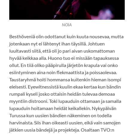
NOIA
Besthöveniä olin odottanut kuin kuuta nousevaa, mutta
jotenkaan nyt ei lähtenyt ihan täysillä. Johtuen
luultavasti siitä, että oli jo pari aivan uskomattoman
hyvää keikkaa alla. Huono tuo ei missään tapauksessa
ollut. En tiiä oliko pääpirulla järjetön krapula vai onko
esiintyminen aina noin flekmaattista ja poissaolevaa.
Taustaryhmä hoiti hommansa kuitenkin hieman isompi
eleisesti. Eyewitnessistä kuulin ekaa kertaa kun bändin
rumpali kyseli josko ottaisin heidän tulevaa demoaa
myyntiin distrooni. Toki lupauduin ottamaan ja samalla
lupauduin hoitamaan heidät keikallekin. Nykypäivän
Turussa kun uusien bändien näkeminen on todella
harvinaista. Siis ihan oikeasti uusien, eikä vain samojen
jätkien uusia bändejä ja projekteja. Osaltaan TVO:n