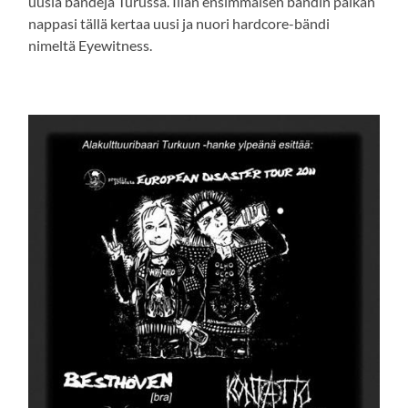
uusia bändejä Turussa. Illan ensimmäisen bändin paikan
nappasi tällä kertaa uusi ja nuori hardcore-bändi
nimeltä Eyewitness.