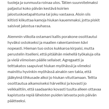
tuoleja ja sunmuuta roinaa ulos. Tätien suunnitelmaksi
paljastui koko päivän kestävä koirien
jalostuskoetapahtuma tai joku vastaava. Aloin siis
kiltisti kiikuttaa kamoja hiukan kauemmaksi, jotta piskit
saisivat jalostua rauhassa.
Aiemmin viikolla ostamani kallis porakone osoittautui
hyväksi ostokseksi ja maalien rakentaminen kävi
nopeasti. Hieman tuo ostos kukkaroa kirpaisi, mutta
perustelin itselleni, että pitäähän miehellä työkaluja olla
ja vielä viimoisen päälle sellaiset. Agregaatti ja
telttakatos saapuivat hiukan myöhässä ja viimeksi
mainittu hyvinkin myöhässä ainakin sen takia, että
jääkylmä tihkusade alkoi jo hiukan vituttamaan. Teltta
osoittautua aikamoiseksi härveliksi ja kovasti jo
veikkailtiin, että saadaanko kovasti tuulta alleen ottavaa
kapistusta repiä läheisten puiden latvasta pois päivän
päätteeksi.