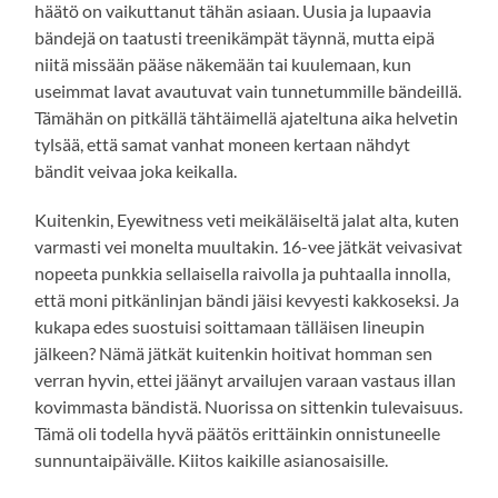
häätö on vaikuttanut tähän asiaan. Uusia ja lupaavia
bändejä on taatusti treenikämpät täynnä, mutta eipä
niitä missään pääse näkemään tai kuulemaan, kun
useimmat lavat avautuvat vain tunnetummille bändeillä.
Tämähän on pitkällä tähtäimellä ajateltuna aika helvetin
tylsää, että samat vanhat moneen kertaan nähdyt
bändit veivaa joka keikalla.
Kuitenkin, Eyewitness veti meikäläiseltä jalat alta, kuten
varmasti vei monelta muultakin. 16-vee jätkät veivasivat
nopeeta punkkia sellaisella raivolla ja puhtaalla innolla,
että moni pitkänlinjan bändi jäisi kevyesti kakkoseksi. Ja
kukapa edes suostuisi soittamaan tälläisen lineupin
jälkeen? Nämä jätkät kuitenkin hoitivat homman sen
verran hyvin, ettei jäänyt arvailujen varaan vastaus illan
kovimmasta bändistä. Nuorissa on sittenkin tulevaisuus.
Tämä oli todella hyvä päätös erittäinkin onnistuneelle
sunnuntaipäivälle. Kiitos kaikille asianosaisille.