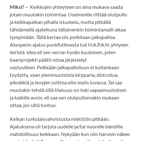
Miksi? –
Keikkojen yhteyteen on aina mukava saada
jotain muutakin toimintaa. Useimmille riittää olutpullo
ja keikkapaikan pihalla istuskelu, mutta pitkällä
tähtäimellä ajateltuna tällainenkin toimintamalli alkaa
tympimään. Tällä kertaa siis potkitaan jalkapalloa.
Alunperin ajatus punkfutiksesta tuli H.A.P.A.N. yhtyeen
leiristä. Idea oli sen verran hyvän kuuloinen, joten
baariprojekti päätti ottaa järjestelyt
vastuulleen. Pelkkään jalkapalloiluun ei kuitenkaan
tyydytty, vaan pienimuotoista kirpparia, distroilua,
piknikkiä ja levyjen soittoa olisi myös luvassa. Tai saa
muutakin tehdä sillä tilaisuus on toki vapaamuotoinen
ja kaikille avoin, eli saa sen olutpullonsakin mukaan
ottaa, jos siltä tuntuu.
Keikan turkulaisvahvistusta mietittiin pitkään.
Ajatuksena oli tarjota uudelle ja/tai nuorelle bändille
mahdollisuus keikkaan. Nykyään kun niin harvoin näkee