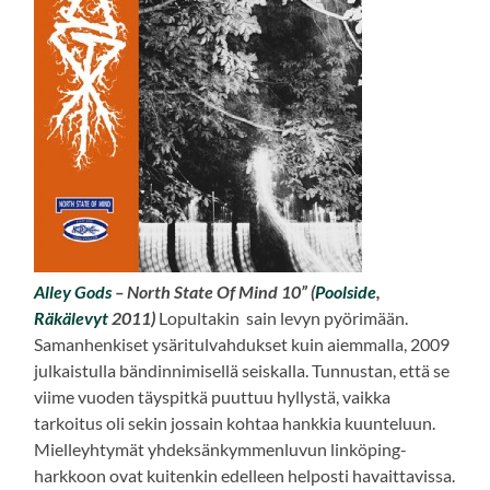
Alley Gods
– North State Of Mind 10” (
Poolside
,
Räkälevyt
2011)
Lopultakin sain levyn pyörimään.
Samanhenkiset ysäritulvahdukset kuin aiemmalla, 2009
julkaistulla bändinnimisellä seiskalla. Tunnustan, että se
viime vuoden täyspitkä puuttuu hyllystä, vaikka
tarkoitus oli sekin jossain kohtaa hankkia kuunteluun.
Mielleyhtymät yhdeksänkymmenluvun linköping-
harkkoon ovat kuitenkin edelleen helposti havaittavissa.