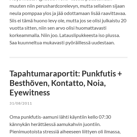
muuten niin perushardcorelevyn, mutta sellaisen sijaan
neula pomppaa ylos ja jää odottamaan lisää raavittavaa.
Siis ei tämä huono levy ole, mutta jos se olisi julkaistu 20
vuotta sitten, niin sen arvo olisi huomattavasti
korkeammalla. Niin joo. Latauslipukkeesta iso plussa.
Saa kuunneltua mukavasti pyöräillessä uudestaan.
Tapahtumaraportit: Punkfutis +
Besthöven, Kontatto, Noia,
Eyewitness
31/08/2011
Oma punkfutis-aamuni lähti käyntiin kello 07:30
kännykän herättäessä aamukahvin juontiin.
Pienimuotoista stressiä aiheeseen liittyen oli ilmassa,