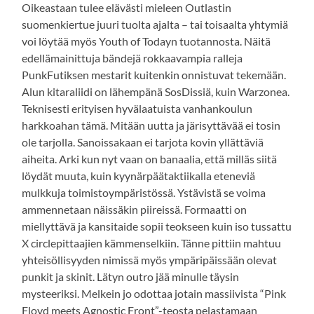
Oikeastaan tulee elävästi mieleen Outlastin
suomenkiertue juuri tuolta ajalta – tai toisaalta yhtymiä
voi löytää myös Youth of Todayn tuotannosta. Näitä
edellämainittuja bändejä rokkaavampia ralleja
PunkFutiksen mestarit kuitenkin onnistuvat tekemään.
Alun kitaraliidi on lähempänä SosDissiä, kuin Warzonea.
Teknisesti erityisen hyvälaatuista vanhankoulun
harkkoahan tämä. Mitään uutta ja järisyttävää ei tosin
ole tarjolla. Sanoissakaan ei tarjota kovin yllättäviä
aiheita. Arki kun nyt vaan on banaalia, että milläs siitä
löydät muuta, kuin kyynärpäätaktiikalla eteneviä
mulkkuja toimistoympäristössä. Ystävistä se voima
ammennetaan näissäkin piireissä. Formaatti on
miellyttävä ja kansitaide sopii teokseen kuin iso tussattu
X circlepittaajien kämmenselkiin. Tänne pittiin mahtuu
yhteisöllisyyden nimissä myös ympäripäissään olevat
punkit ja skinit. Lätyn outro jää minulle täysin
mysteeriksi. Melkein jo odottaa jotain massiivista “Pink
Floyd meets Agnostic Front”-teosta pelastamaan