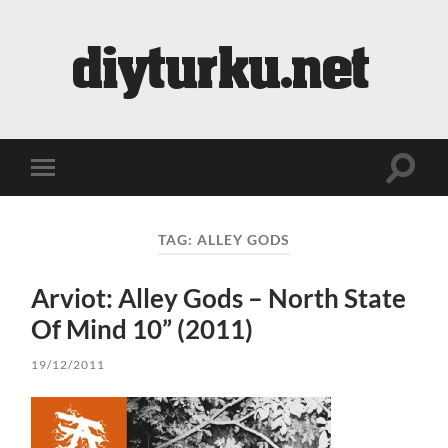
diyturku.net
Toggle
Toggle
search
mobile
field
menu
TAG:
ALLEY GODS
Arviot: Alley Gods – North State
Of Mind 10” (2011)
19/12/2011