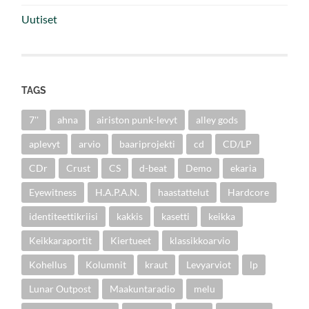
Uutiset
TAGS
7''
ahna
airiston punk-levyt
alley gods
aplevyt
arvio
baariprojekti
cd
CD/LP
CDr
Crust
CS
d-beat
Demo
ekaria
Eyewitness
H.A.P.A.N.
haastattelut
Hardcore
identiteettikriisi
kakkis
kasetti
keikka
Keikkaraportit
Kiertueet
klassikkoarvio
Kohellus
Kolumnit
kraut
Levyarviot
lp
Lunar Outpost
Maakuntaradio
melu