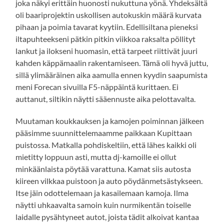
joka näkyi erittäin huonosti nukuttuna yönä. Yhdeksältä
oli baariprojektin uskollisen autokuskin määrä kurvata
pihaan ja poimia tavarat kyytiin. Edellisiltana pieneksi
iltapuhteekseni pätkin pitkin viikkoa raksalta pöllityt
lankut ja ilokseni huomasin, että tarpeet riittivät juuri
kahden käppämaalin rakentamiseen. Tämä oli hyvä juttu,
sillä ylimääräinen aika aamulla ennen kyydin saapumista
meni Forecan sivuilla F5-näppäintä kurittaen. Ei
auttanut, siltikin näytti sääennuste aika pelottavalta.
Muutaman koukkauksen ja kamojen poiminnan jälkeen
pääsimme suunnittelemaamme paikkaan Kupittaan
puistossa. Matkalla pohdiskeltiin, että lähes kaikki oli
mietitty loppuun asti, mutta dj-kamoille ei ollut
minkäänlaista pöytää varattuna. Kamat siis autosta
kiireen vilkkaa puistoon ja auto pöydänmetsästykseen.
Itse jäin odottelemaan ja kasailemaan kamoja. Ilma
näytti uhkaavalta samoin kuin nurmikentän toiselle
laidalle pysähtyneet autot, joista tädit alkoivat kantaa