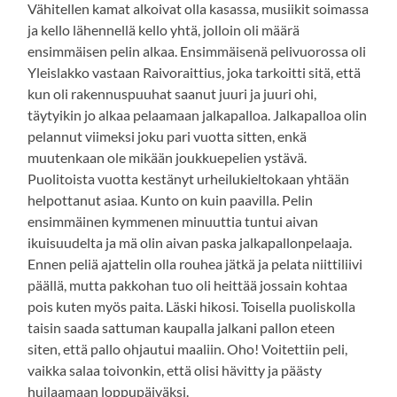
Vähitellen kamat alkoivat olla kasassa, musiikit soimassa
ja kello lähennellä kello yhtä, jolloin oli määrä
ensimmäisen pelin alkaa. Ensimmäisenä pelivuorossa oli
Yleislakko vastaan Raivoraittius, joka tarkoitti sitä, että
kun oli rakennuspuuhat saanut juuri ja juuri ohi,
täytyikin jo alkaa pelaamaan jalkapalloa. Jalkapalloa olin
pelannut viimeksi joku pari vuotta sitten, enkä
muutenkaan ole mikään joukkuepelien ystävä.
Puolitoista vuotta kestänyt urheilukieltokaan yhtään
helpottanut asiaa. Kunto on kuin paavilla. Pelin
ensimmäinen kymmenen minuuttia tuntui aivan
ikuisuudelta ja mä olin aivan paska jalkapallonpelaaja.
Ennen peliä ajattelin olla rouhea jätkä ja pelata niittiliivi
päällä, mutta pakkohan tuo oli heittää jossain kohtaa
pois kuten myös paita. Läski hikosi. Toisella puoliskolla
taisin saada sattuman kaupalla jalkani pallon eteen
siten, että pallo ohjautui maaliin. Oho! Voitettiin peli,
vaikka salaa toivonkin, että olisi hävitty ja päästy
huilaamaan loppupäiväksi.