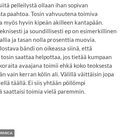
iitä pelleilystä ollaan ihan sopivan
sta paahtoa. Tosin vahvuutena toimiva
aa myös hyvin kipeän akilleen kantapään.
Teknisesti ja soundillisesti ep on esimerkillinen
lia ja tasan nolla prosenttia muovia.
ostava bändi on oikeassa siinä, että
tosin saattaa helpottaa, jos tietää kumpaan
oraita avaajana toimii ehkä koko teoksesta
 vain kerran kölin ali. Välillä väittäisin jopa
llä täällä. Ei siis yhtään pöllömpi
saattaisi toimia vielä paremmin.
MIMICA