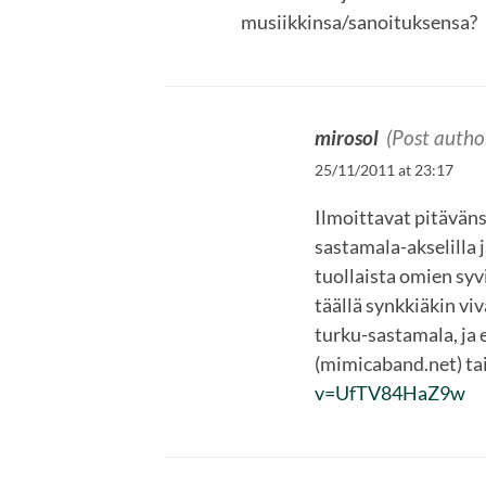
musiikkinsa/sanoituksensa?
mirosol
(Post autho
25/11/2011 at 23:17
Ilmoittavat pitäväns
sastamala-akselilla 
tuollaista omien syv
täällä synkkiäkin viv
turku-sastamala, ja 
(mimicaband.net) tai
v=UfTV84HaZ9w