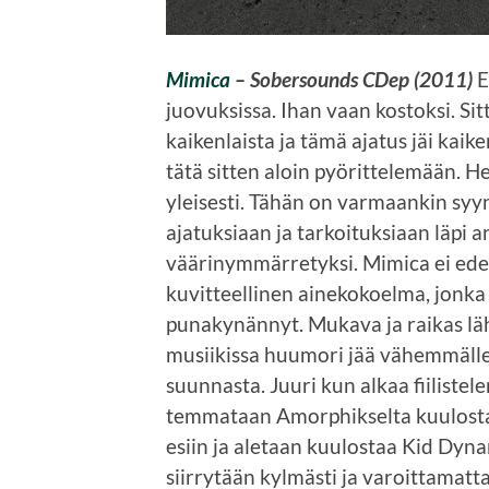
Mimica
– Sobersounds CDep (2011)
E
juovuksissa. Ihan vaan kostoksi. Sitt
kaikenlaista ja tämä ajatus jäi kaik
tätä sitten aloin pyörittelemään. He
yleisesti. Tähän on varmaankin syyn
ajatuksiaan ja tarkoituksiaan läpi a
väärinymmärretyksi. Mimica ei edes
kuvitteellinen ainekokoelma, jonka 
punakynännyt. Mukava ja raikas läh
musiikissa huumori jää vähemmälle
suunnasta. Juuri kun alkaa fiiliste
temmataan Amorphikselta kuulostav
esiin ja aletaan kuulostaa Kid Dynam
siirrytään kylmästi ja varoittamat