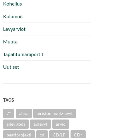
Kohellus
Kolumnit
Levyarviot
Muuta
Tapahtumaraportit
Uutiset
TAGS
7''
ahna
airiston punk-levyt
alley gods
aplevyt
arvio
baariprojekti
cd
CD/LP
CDr