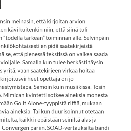
nsin meinasin, että kirjoitan arvion
en kävi kuitenkin niin, että siinä tuli
en “todella tärkeän” toiminnan alle. Selvinpäin
nkilökohtaisesti en pidä saatekirjeistä
ä se, että pienessä tekstissä on vaikea saada
rvioijalle. Samalla kun tulee herkästi täysin
 yritä, vaan saatekirjeen virkaa hoitaa
kirjoitusvirheet opettaja on jo
estymistapa. Samoin kuin musiikissa. Tosin
. Mimican kvintetti sotkee aineksia monesta
lemään Go It Alone-tyyppistä riffiä, mukaan
ia aineksia. Tai kun duurisoinnut otetaan
itelta, kaikki repäistään seiniltä alas ja
ta Convergen pariin. SOAD-vertauksilta bändi