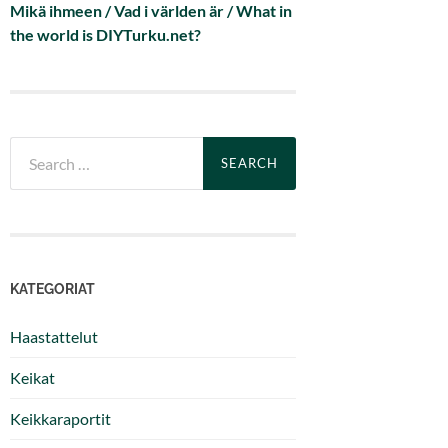
Mikä ihmeen / Vad i världen är / What in
the world is DIYTurku.net?
Search
for:
KATEGORIAT
Haastattelut
Keikat
Keikkaraportit