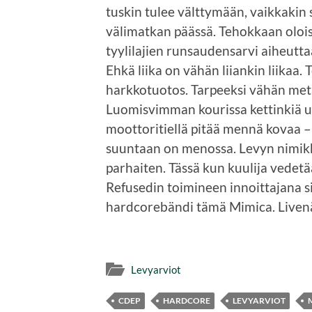
tuskin tulee välttymään, vaikkakin s
välimatkan päässä. Tehokkaan oloi
tyylilajien runsaudensarvi aiheutt
Ehkä liika on vähän liiankin liikaa. 
harkkotuotos. Tarpeeksi vähän metal
Luomisvimman kourissa kettinkiä ul
moottoritiellä pitää mennä kovaa – 
suuntaan on menossa. Levyn nimikk
parhaiten. Tässä kun kuulija vedetään
Refusedin toimineen innoittajana sie
hardcorebändi tämä Mimica. Livenä 
Levyarviot
CDEP
HARDCORE
LEVYARVIOT