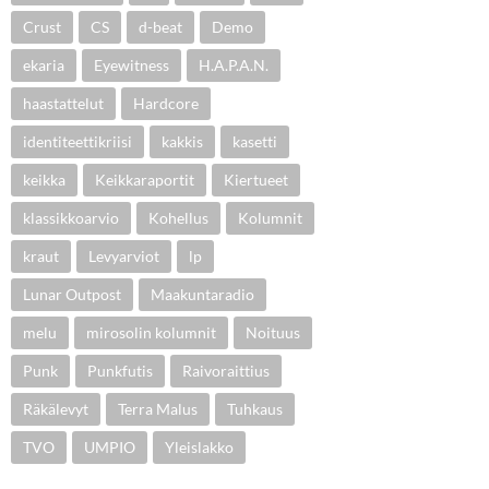
Crust
CS
d-beat
Demo
ekaria
Eyewitness
H.A.P.A.N.
haastattelut
Hardcore
identiteettikriisi
kakkis
kasetti
keikka
Keikkaraportit
Kiertueet
klassikkoarvio
Kohellus
Kolumnit
kraut
Levyarviot
lp
Lunar Outpost
Maakuntaradio
melu
mirosolin kolumnit
Noituus
Punk
Punkfutis
Raivoraittius
Räkälevyt
Terra Malus
Tuhkaus
TVO
UMPIO
Yleislakko