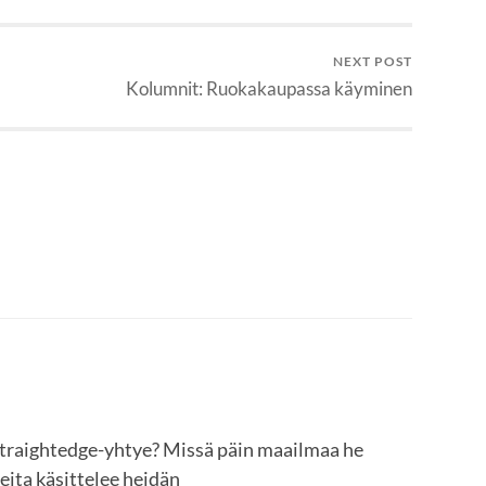
NEXT POST
Kolumnit: Ruokakaupassa käyminen
straightedge-yhtye? Missä päin maailmaa he
heita käsittelee heidän