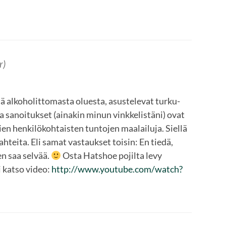
r)
ä alkoholittomasta oluesta, asustelevat turku-
ja sanoitukset (ainakin minun vinkkelistäni) ovat
ien henkilökohtaisten tuntojen maalailuja. Siellä
ahteita. Eli samat vastaukset toisin: En tiedä,
en saa selvää.
Osta Hatshoe pojilta levy
 katso video:
http://www.youtube.com/watch?