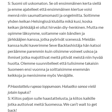
S: Suomi oli uskomaton. Se oli ensimmäinen kerta siellä
ja emme ajatelleet että ensimmäinen kiertue voisi
mennä niin saumattamomasti ja ongelmitta. Soitimme
yhden keikan Helsingissä klubilla mikä kusi, koska
keikan järkkääjä ei ollut hirveän diy-henkinen. Mutta me
opimme läksymme, soitamme vain bändien ja
järkkääjien kanssa, jotka pyörivät scenessä. Meidän
kanssa kulki kaverimme Seve Backlashistäja hän katsoi
peräämme paremmin kuin olisimme voineet uskoa ja
ihmiset jotka majoittivat meitä pitivät meistä niin hyvää
huolta. Olemme suunnitelleet että tulisimme takaisin
Suomeen ensi vuonna ja soittaisimme enemmän
keikkoja ja menisimme myös Venäjälle.
P:Haastattelu rupeaa loppumaan. Haluatko sanoa vielä
jotain lopuksi?
S: Kiitos paljon sulle haastattelusta, ja kiitos kaikille
jotka auttoivat meitä Suomessa. We can’t wait to get
back!