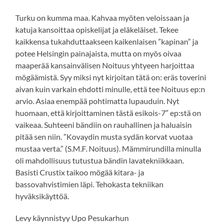
Turku on kumma maa. Kahvaa myöten veloissaan ja
katuja kansoittaa opiskelijat ja eläkeläiset. Tekee
kaikkensa tukahduttaakseen kaikenlaisen ”kapinan” ja
potee Helsingin painajaista, mutta on myös oivaa
maaperää kansainvälisen Noituus yhtyeen harjoittaa
mögäämistä. Syy miksi nyt kirjoitan tätä on: eräs toverini
aivan kuin varkain ehdotti minulle, että tee Noituus ep:n
arvio. Asiaa enempää pohtimatta lupauduin. Nyt
huomaan, että kirjoittaminen tästä esikois-7″ ep:stä on
vaikeaa. Suhteeni bändiin on rauhallinen ja haluaisin
pitää sen niin. ”Kovaydin musta sydän korvat vuotaa
mustaa verta.” (S.M.F. Noituus). Mämmirundilla minulla
oli mahdollisuus tutustua bändin lavatekniikkaan.
Basisti Crustix taikoo mögää kitara- ja
bassovahvistimien läpi. Tehokasta tekniikan
hyväksikäyttöä.
Levy käynnistyy Upo Pesukarhun