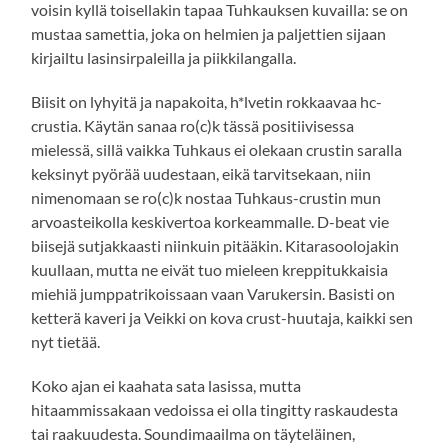
voisin kyllä toisellakin tapaa Tuhkauksen kuvailla: se on
mustaa samettia, joka on helmien ja paljettien sijaan
kirjailtu lasinsirpaleilla ja piikkilangalla.
Biisit on lyhyitä ja napakoita, h*lvetin rokkaavaa hc-
crustia. Käytän sanaa ro(c)k tässä positiivisessa
mielessä, sillä vaikka Tuhkaus ei olekaan crustin saralla
keksinyt pyörää uudestaan, eikä tarvitsekaan, niin
nimenomaan se ro(c)k nostaa Tuhkaus-crustin mun
arvoasteikolla keskivertoa korkeammalle. D-beat vie
biisejä sutjakkaasti niinkuin pitääkin. Kitarasoolojakin
kuullaan, mutta ne eivät tuo mieleen kreppitukkaisia
miehiä jumppatrikoissaan vaan Varukersin. Basisti on
ketterä kaveri ja Veikki on kova crust-huutaja, kaikki sen
nyt tietää.
Koko ajan ei kaahata sata lasissa, mutta
hitaammissakaan vedoissa ei olla tingitty raskaudesta
tai raakuudesta. Soundimaailma on täyteläinen,