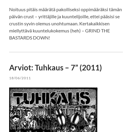
Noituus pitäis määrätä pakolliseksi oppimääräksi tämän
päivän crust – yrittäjille ja kuuntelijoille, ettei pääsisi se
crustin syvin olemus unohtumaan. Kertakaikkisen
miellyttävä kuuntelukokemus (heh) – GRIND THE
BASTARDS DOWN!
Arviot: Tuhkaus – 7” (2011)
18/06/2011