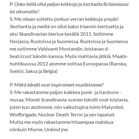
P: Onko teillä ollut paljon keikkoja ja kiertueita Britanniassa
tai ulkomailla?
S: Me ollaan soitettu jonkun verran keikkoja ympäri
Skotlantia ja meillä on ollut kaksi Irlannin kiertuetta ja
yksi Skandinavian kiertue kesällä 2011. Soitimme
Norjassa, Ruotsissa ja Suomessa. Ruotsissa ja Suomessa
me soitimme Valdsamt Mostandin, loistavan d-
beat/crust bändin kanssa. Myös mahtavia jätkiä. Maalis-
huhtikuussa 2012 aiomme soittaa Euroopassa (Ranska,
Sveitsi, Saksa ja Belgia)
P: Mitkä bändit ovat inspiroineet musiikkianne?
S: Me rakastamme paljon kaikkea punk- ja hardcore -
musaa. Monet Scandinavia-scenen bändit ovat loistavia,
joten kun aloitimme, niin vaikuttajina toimi Matyrdod,
Wolfbrigade, Nuclear Death Terror ja sen tapaiset.
Mutta me myös rakastamme hitaampaa matskua
niinkuin Morne, Unkind jne.