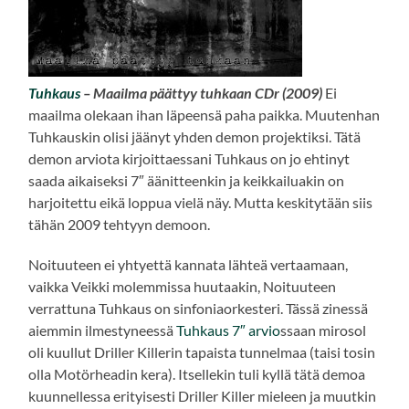
Tuhkaus
– Maailma päättyy tuhkaan CDr (2009)
Ei
maailma olekaan ihan läpeensä paha paikka. Muutenhan
Tuhkauskin olisi jäänyt yhden demon projektiksi. Tätä
demon arviota kirjoittaessani Tuhkaus on jo ehtinyt
saada aikaiseksi 7″ äänitteenkin ja keikkailuakin on
harjoitettu eikä loppua vielä näy. Mutta keskitytään siis
tähän 2009 tehtyyn demoon.
Noituuteen ei yhtyettä kannata lähteä vertaamaan,
vaikka Veikki molemmissa huutaakin, Noituuteen
verrattuna Tuhkaus on sinfoniaorkesteri. Tässä zinessä
aiemmin ilmestyneessä
Tuhkaus 7″ arvio
ssaan mirosol
oli kuullut Driller Killerin tapaista tunnelmaa (taisi tosin
olla Motörheadin kera). Itsellekin tuli kyllä tätä demoa
kuunnellessa erityisesti Driller Killer mieleen ja muutkin