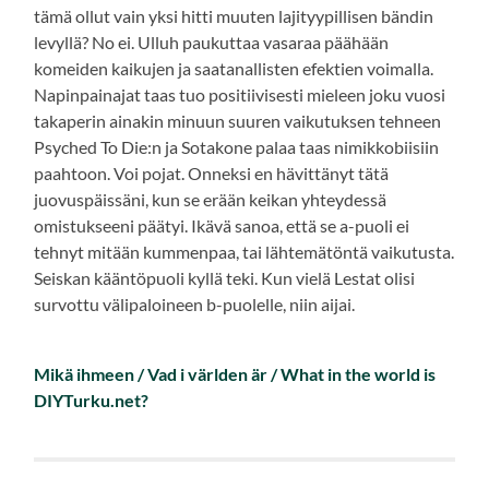
tämä ollut vain yksi hitti muuten lajityypillisen bändin
levyllä? No ei. Ulluh paukuttaa vasaraa päähään
komeiden kaikujen ja saatanallisten efektien voimalla.
Napinpainajat taas tuo positiivisesti mieleen joku vuosi
takaperin ainakin minuun suuren vaikutuksen tehneen
Psyched To Die:n ja Sotakone palaa taas nimikkobiisiin
paahtoon. Voi pojat. Onneksi en hävittänyt tätä
juovuspäissäni, kun se erään keikan yhteydessä
omistukseeni päätyi. Ikävä sanoa, että se a-puoli ei
tehnyt mitään kummenpaa, tai lähtemätöntä vaikutusta.
Seiskan kääntöpuoli kyllä teki. Kun vielä Lestat olisi
survottu välipaloineen b-puolelle, niin aijai.
Mikä ihmeen / Vad i världen är / What in the world is
DIYTurku.net?