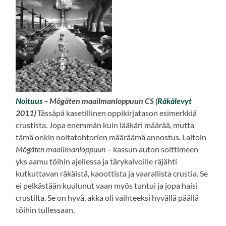
Noituus
– Mögäten maailmanloppuun CS (
Räkälevyt
2011)
Tässäpä kasetillinen oppikirjatason esimerkkiä
crustista. Jopa enemmän kuin lääkäri määrää, mutta
tämä onkin noitatohtorien määräämä annostus. Laitoin
Mögäten maailmanloppuun
– kassun auton soittimeen
yks aamu töihin ajellessa ja tärykalvoille räjähti
kutkuttavan räkäistä, kaoottista ja vaarallista crustia. Se
ei pelkästään kuulunut vaan myös tuntui ja jopa haisi
crustilta. Se on hyvä, akka oli vaihteeksi hyvällä päällä
töihin tullessaan.