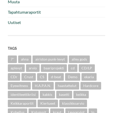
Muuta
Tapahtumaraportit
Uutiset
TAGS
7''
ahna
airiston punk-levyt
alley gods
aplevyt
arvio
baariprojekti
cd
CD/LP
CDr
Crust
CS
d-beat
Demo
ekaria
Eyewitness
H.A.P.A.N.
haastattelut
Hardcore
identiteettikriisi
kakkis
kasetti
keikka
Keikkaraportit
Kiertueet
klassikkoarvio
Kohellus
Kolumnit
kraut
Levyarviot
lp