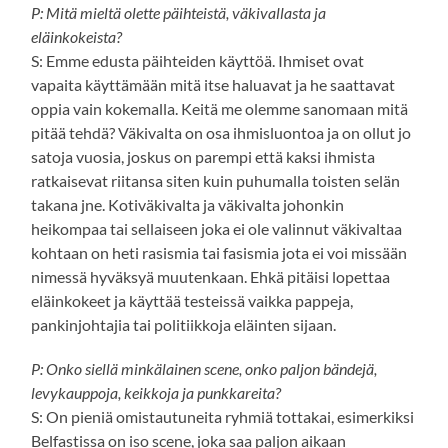
P: Mitä mieltä olette päihteistä, väkivallasta ja
eläinkokeista?
S: Emme edusta päihteiden käyttöä. Ihmiset ovat
vapaita käyttämään mitä itse haluavat ja he saattavat
oppia vain kokemalla. Keitä me olemme sanomaan mitä
pitää tehdä? Väkivalta on osa ihmisluontoa ja on ollut jo
satoja vuosia, joskus on parempi että kaksi ihmista
ratkaisevat riitansa siten kuin puhumalla toisten selän
takana jne. Kotiväkivalta ja väkivalta johonkin
heikompaa tai sellaiseen joka ei ole valinnut väkivaltaa
kohtaan on heti rasismia tai fasismia jota ei voi missään
nimessä hyväksyä muutenkaan. Ehkä pitäisi lopettaa
eläinkokeet ja käyttää testeissä vaikka pappeja,
pankinjohtajia tai politiikkoja eläinten sijaan.
P: Onko siellä minkälainen scene, onko paljon bändejä,
levykauppoja, keikkoja ja punkkareita?
S: On pieniä omistautuneita ryhmiä tottakai, esimerkiksi
Belfastissa on iso scene, joka saa paljon aikaan