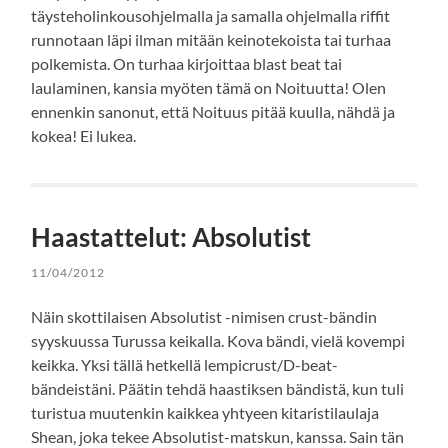
täysteholinkousohjelmalla ja samalla ohjelmalla riffit
runnotaan läpi ilman mitään keinotekoista tai turhaa
polkemista. On turhaa kirjoittaa blast beat tai
laulaminen, kansia myöten tämä on Noituutta! Olen
ennenkin sanonut, että Noituus pitää kuulla, nähdä ja
kokea! Ei lukea.
Haastattelut: Absolutist
11/04/2012
Näin skottilaisen Absolutist -nimisen crust-bändin
syyskuussa Turussa keikalla. Kova bändi, vielä kovempi
keikka. Yksi tällä hetkellä lempicrust/D-beat-
bändeistäni. Päätin tehdä haastiksen bändistä, kun tuli
turistua muutenkin kaikkea yhtyeen kitaristilaulaja
Shean, joka tekee Absolutist-matskun, kanssa. Sain tän