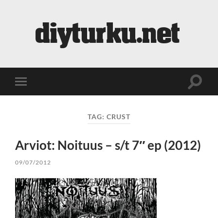
diyturku.net
Toggle
Toggle
search
mobile
field
menu
TAG:
CRUST
Arviot: Noituus – s/t 7″ ep (2012)
09/07/2012