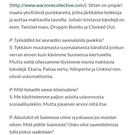
(
http://www.warzonecollective.com/
). Sitten on ympäri
maata yksittäisiä punkkareita, jotka järkkäilee keikkoja
ja auttaa mahtavilla tavoilla. Joitain loistavia bändejä on
esim. Twisted mass, Droppin Bombs ja Clocked Out.
P: Tykkäätkö tai seuraatko suomalaista punkkia?
S: Tykkäsin muutamasta suomalaisesta bändistä jonkun
verran ennen kuin kävimme Suomessa kiertueella.
Mutta siellä ollessamme löysimme monia mahtavia
bändejä: Ekaria, Pahaa verta, Ydinperhe ja Unkind mm.
olivat uskomattomia.
P: Mitä haluatte sanoa biiseissänne?
S: Me käsittelemme paljon asioita uskonnosta
sosiaaliluokkiin. Mutta jokainen arvioi niitä itse.
P: Absolutist oli Suomessa viime syyskuussa jos muistan
oikein. Mitä piditte Suomesta? Onko ollut suunnitelmissa
tulla joskus uudestaan?