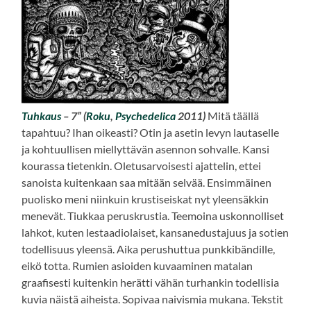
Tuhkaus
– 7” (
Roku
,
Psychedelica
2011)
Mitä täällä
tapahtuu? Ihan oikeasti? Otin ja asetin levyn lautaselle
ja kohtuullisen miellyttävän asennon sohvalle. Kansi
kourassa tietenkin. Oletusarvoisesti ajattelin, ettei
sanoista kuitenkaan saa mitään selvää. Ensimmäinen
puolisko meni niinkuin krustiseiskat nyt yleensäkkin
menevät. Tiukkaa peruskrustia. Teemoina uskonnolliset
lahkot, kuten lestaadiolaiset, kansanedustajuus ja sotien
todellisuus yleensä. Aika perushuttua punkkibändille,
eikö totta. Rumien asioiden kuvaaminen matalan
graafisesti kuitenkin herätti vähän turhankin todellisia
kuvia näistä aiheista. Sopivaa naivismia mukana. Tekstit