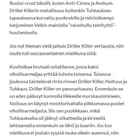
Ruotsi-crust bändit, kuten Anti-Cimex ja Avskum.
Driller Killerin metallisuus kuitenkin Tuhkauksen
tapauksessa korvattu punkrokilla ja mörinäisempi
karjuminen Veikin mainiolla “raivohullu teinityttö”-
huutamisella.
Jos nyt hieman vielä jatkais Driller Killer vertausta, niin
mulle tuli seuraavanlainen mielikuva siitä:
Kuvitelkaa brutaali sotatilanne, jossa kaksi
vihollisarmeijaa yrittää tuhota toisensa. Toisessa
joukossa taistelevat rinta rinnan Driller Killer, Noituus ja
Tuhkaus. Driller Killer on panssarivaunu. Ennenkuin se
on edes päässyt kunnolla liikkeelle murskavoimineen,
Noituus on käynyt moottorisahalla pilkkomassa puolet
vihollisarmeijasta. Siis sen puolikkaan, mikä
Tuhkaukselta oli jäänyt viikatteella ja kirveellä
lahtaamatta ennenkuin se lähti jo baariin. Jos tuo
mielikuva ei jostain syystä muka oikein auennut, niin