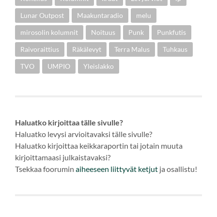
Lunar Outpost
Maakuntaradio
melu
mirosolin kolumnit
Noituus
Punk
Punkfutis
Raivoraittius
Räkälevyt
Terra Malus
Tuhkaus
TVO
UMPIO
Yleislakko
Haluatko kirjoittaa tälle sivulle?
Haluatko levysi arvioitavaksi tälle sivulle?
Haluatko kirjoittaa keikkaraportin tai jotain muuta
kirjoittamaasi julkaistavaksi?
Tsekkaa foorumin
aiheeseen
liittyvät ketjut
ja osallistu!