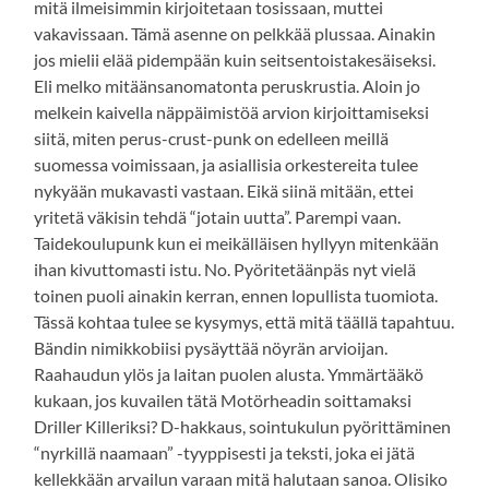
mitä ilmeisimmin kirjoitetaan tosissaan, muttei
vakavissaan. Tämä asenne on pelkkää plussaa. Ainakin
jos mielii elää pidempään kuin seitsentoistakesäiseksi.
Eli melko mitäänsanomatonta peruskrustia. Aloin jo
melkein kaivella näppäimistöä arvion kirjoittamiseksi
siitä, miten perus-crust-punk on edelleen meillä
suomessa voimissaan, ja asiallisia orkestereita tulee
nykyään mukavasti vastaan. Eikä siinä mitään, ettei
yritetä väkisin tehdä “jotain uutta”. Parempi vaan.
Taidekoulupunk kun ei meikälläisen hyllyyn mitenkään
ihan kivuttomasti istu. No. Pyöritetäänpäs nyt vielä
toinen puoli ainakin kerran, ennen lopullista tuomiota.
Tässä kohtaa tulee se kysymys, että mitä täällä tapahtuu.
Bändin nimikkobiisi pysäyttää nöyrän arvioijan.
Raahaudun ylös ja laitan puolen alusta. Ymmärtääkö
kukaan, jos kuvailen tätä Motörheadin soittamaksi
Driller Killeriksi? D-hakkaus, sointukulun pyörittäminen
“nyrkillä naamaan” -tyyppisesti ja teksti, joka ei jätä
kellekkään arvailun varaan mitä halutaan sanoa. Olisiko