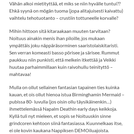
Vähän alkoi mietityttää, et miks se niin hyvälle tuntui??
Ehkä syynä on mögän tuoma (jopa alitajuisesti kaivattu)
vaihtelu tehotuotanto – crustiin tottuneelle korvalle?
Mihin hittoon sitä kitaraakaan muuten tarvitaan?
Noituus ainakin menis ihan piloille, jos mukaan
ympättäis joku näppäräsorminen saaristolaiskitaristi.
Sen verran komeasti basso pörisee ja särisee. Rummut
paukkuu niin punkisti, että melkein itkettää ja Veikki
huutaa parhaimmillaan kuin raivohullu teinityttö –
mahtavaa!
Mulla on ollut sellainen fantasian tapainen ties kuinka
kauan, et ois ollut hienoa istua Birminghamin Mermaid –
pubissa 80- luvulla (jos oisin ollu täysikäinenkin…)
ihmettelemässä Napalm Deathin early days keikkoja.
Kyllä tuli nyt mieleen, et sopis se Noituuskin sinne
grindcoren kehtoon siinä fantasiassa. Kuunnelkaas itse,
ei ole kovin kaukana Nappiksen DEMOiluajoista.