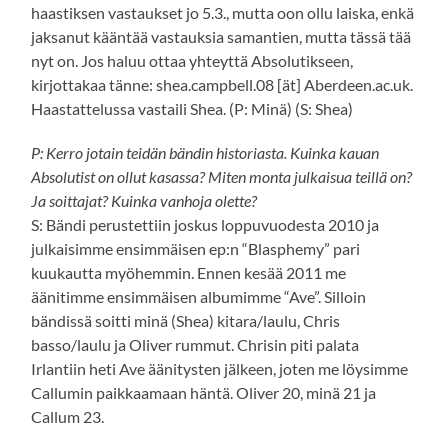
haastiksen vastaukset jo 5.3., mutta oon ollu laiska, enkä
jaksanut kääntää vastauksia samantien, mutta tässä tää
nyt on. Jos haluu ottaa yhteyttä Absolutikseen,
kirjottakaa tänne: shea.campbell.08 [ät] Aberdeen.ac.uk.
Haastattelussa vastaili Shea. (P: Minä) (S: Shea)
P: Kerro jotain teidän bändin historiasta. Kuinka kauan
Absolutist on ollut kasassa? Miten monta julkaisua teillä on?
Ja soittajat? Kuinka vanhoja olette?
S: Bändi perustettiin joskus loppuvuodesta 2010 ja
julkaisimme ensimmäisen ep:n “Blasphemy” pari
kuukautta myöhemmin. Ennen kesää 2011 me
äänitimme ensimmäisen albumimme “Ave”. Silloin
bändissä soitti minä (Shea) kitara/laulu, Chris
basso/laulu ja Oliver rummut. Chrisin piti palata
Irlantiin heti Ave äänitysten jälkeen, joten me löysimme
Callumin paikkaamaan häntä. Oliver 20, minä 21 ja
Callum 23.