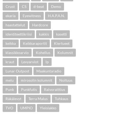
Crust
CS
d-beat
Demo
ekaria
Eyewitness
H.A.P.A.N.
haastattelut
Hardcore
identiteettikriisi
kakkis
kasetti
keikka
Keikkaraportit
Kiertueet
klassikkoarvio
Kohellus
Kolumnit
kraut
Levyarviot
lp
Lunar Outpost
Maakuntaradio
melu
mirosolin kolumnit
Noituus
Punk
Punkfutis
Raivoraittius
Räkälevyt
Terra Malus
Tuhkaus
TVO
UMPIO
Yleislakko