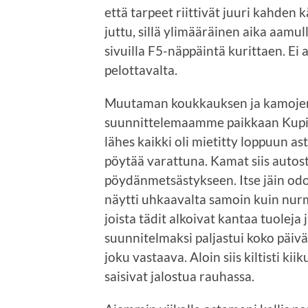
että tarpeet riittivät juuri kahden
juttu, sillä ylimääräinen aika aam
sivuilla F5-näppäintä kurittaen. Ei 
pelottavalta.
Muutaman koukkauksen ja kamojen
suunnittelemaamme paikkaan Kupitta
lähes kaikki oli mietitty loppuun as
pöytää varattuna. Kamat siis autost
pöydänmetsästykseen. Itse jäin od
näytti uhkaavalta samoin kuin nurmi
joista tädit alkoivat kantaa tuoleja
suunnitelmaksi paljastui koko päiv
joku vastaava. Aloin siis kiltisti k
saisivat jalostua rauhassa.