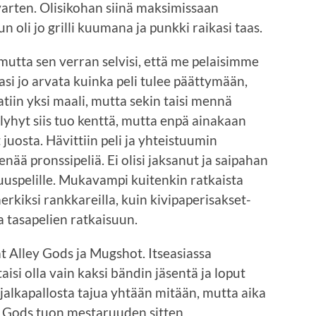
 varten. Olisikohan siinä maksimissaan
li jo grilli kuumana ja punkki raikasi taas.
, mutta sen verran selvisi, että me pelaisimme
si jo arvata kuinka peli tulee päättymään,
atiin yksi maali, mutta sekin taisi mennä
yhyt siis tuo kenttä, mutta enpä ainakaan
juosta. Hävittiin peli ja yhteistuumin
 enää pronssipeliä. Ei olisi jaksanut ja saipahan
uspelille. Mukavampi kuitenkin ratkaista
rkiksi rankkareilla, kuin kivipaperisakset-
aa tasapelien ratkaisuun.
at Alley Gods ja Mugshot. Itseasiassa
si olla vain kaksi bändin jäsentä ja loput
 jalkapallosta tajua yhtään mitään, mutta aika
ley Gods tuon mestaruuden sitten