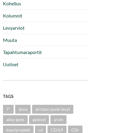
Kohellus
Kolumnit
Levyarviot
Muuta
Tapahtumaraportit
Uutiset
TAGS
7''
ahna
airiston punk-levyt
alley gods
aplevyt
arvio
baariprojekti
cd
CD/LP
CDr