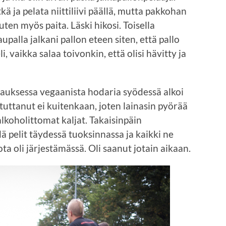
kä ja pelata niittiliivi päällä, mutta pakkohan
uten myös paita. Läski hikosi. Toisella
upalla jalkani pallon eteen siten, että pallo
i, vaikka salaa toivonkin, että olisi hävitty ja
apauksessa vegaanista hodaria syödessä alkoi
uttanut ei kuitenkaan, joten lainasin pyörää
alkoholittomat kaljat. Takaisinpäin
dä pelit täydessä tuoksinnassa ja kaikki ne
jota oli järjestämässä. Oli saanut jotain aikaan.