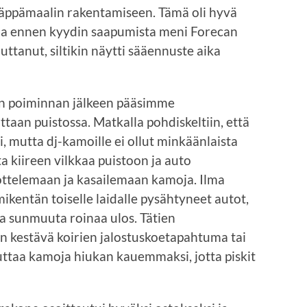
 käppämaalin rakentamiseen. Tämä oli hyvä
ulla ennen kyydin saapumista meni Forecan
auttanut, siltikin näytti sääennuste aika
 poiminnan jälkeen pääsimme
an puistossa. Matkalla pohdiskeltiin, että
ti, mutta dj-kamoille ei ollut minkäänlaista
a kiireen vilkkaa puistoon ja auto
ottelemaan ja kasailemaan kamoja. Ilma
kentän toiselle laidalle pysähtyneet autot,
 ja sunmuuta roinaa ulos. Tätien
än kestävä koirien jalostuskoetapahtuma tai
iikuttaa kamoja hiukan kauemmaksi, jotta piskit