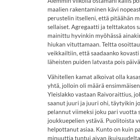
Aiemmin viikolla ostamani kallis po
maalien rakentaminen kävi nopeasti
perustelin itselleni, että pitäähän m
sellaiset. Agregaatti ja telttakatos
mainittu hyvinkin myöhässä ainakin 
hiukan vituttamaan. Teltta osoittau
veikkailtiin, että saadaanko kovasti
läheisten puiden latvasta pois päiv
Vähitellen kamat alkoivat olla kasas
yhtä, jolloin oli määrä ensimmäisen
Yleislakko vastaan Raivoraittius, jo
saanut juuri ja juuri ohi, täytyikin 
pelannut viimeksi joku pari vuotta
joukkuepelien ystävä. Puolitoista 
helpottanut asiaa. Kunto on kuin 
minuuttia tuntui aivan ikuisuudelta