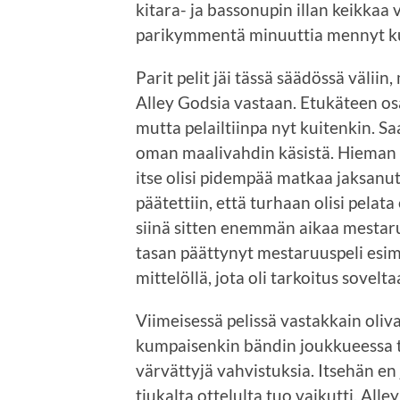
kitara- ja bassonupin illan keikkaa
parikymmentä minuuttia mennyt kun o
Parit pelit jäi tässä säädössä väliin
Alley Godsia vastaan. Etukäteen osa
mutta pelailtiinpa nyt kuitenkin. Sa
oman maalivahdin käsistä. Hieman l
itse olisi pidempää matkaa jaksanut 
päätettiin, että turhaan olisi pelata
siinä sitten enemmän aikaa mestaru
tasan päättynyt mestaruuspeli esime
mittelöllä, jota oli tarkoitus sovelt
Viimeisessä pelissä vastakkain oliv
kumpaisenkin bändin joukkueessa tai
värvättyjä vahvistuksia. Itsehän en
tiukalta ottelulta tuo vaikutti. Al