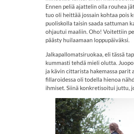
Ennen peliä ajattelin olla rouhea jät
tuo oli heittää jossain kohtaa pois k
puoliskolla taisin saada sattuman ka
ohjautui maaliin. Oho! Voitettiin pel
päästy huilaamaan loppupäiväksi.
Jalkapallomatsiruokaa, eli tässä t
kummasti tehdä mieli olutta. Juopot
ja kävin cittarista hakemassa parit 
fillaroidessa oli todella hienoa näh
ihmiset. Siinä konkretisoitui juttu, 