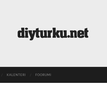
diyturku.net
KALENTERI
FOORUMI