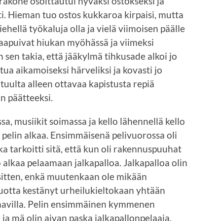
rakone osoittautui hyväksi ostokseksi ja
. Hieman tuo ostos kukkaroa kirpaisi, mutta
iehellä työkaluja olla ja vielä viimoisen päälle
 saapuivat hiukan myöhässä ja viimeksi
sen takia, että jääkylmä tihkusade alkoi jo
tua aikamoiseksi härveliksi ja kovasti jo
 tuulta alleen ottavaa kapistusta repiä
än päätteeksi.
sa, musiikit soimassa ja kello lähennellä kello
 pelin alkaa. Ensimmäisenä pelivuorossa oli
ka tarkoitti sitä, että kun oli rakennuspuuhat
jo alkaa pelaamaan jalkapalloa. Jalkapalloa olin
 sitten, enkä muutenkaan ole mikään
vuotta kestänyt urheilukieltokaan yhtään
paavilla. Pelin ensimmäinen kymmenen
 ja mä olin aivan paska jalkapallonpelaaja.