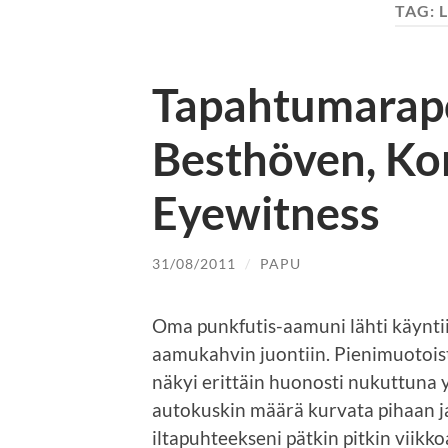
TAG:
Tapahtumarapor
Besthöven, Kon
Eyewitness
31/08/2011
/
PAPU
Oma punkfutis-aamuni lähti käynti
aamukahvin juontiin. Pienimuotoista
näkyi erittäin huonosti nukuttuna y
autokuskin määrä kurvata pihaan ja 
iltapuhteekseni pätkin pitkin viikko