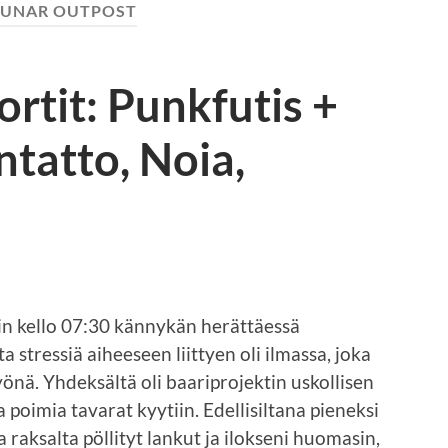
LUNAR OUTPOST
tit: Punkfutis +
tatto, Noia,
in kello 07:30 kännykän herättäessä
 stressiä aiheeseen liittyen oli ilmassa, joka
önä. Yhdeksältä oli baariprojektin uskollisen
poimia tavarat kyytiin. Edellisiltana pieneksi
a raksalta pöllityt lankut ja ilokseni huomasin,