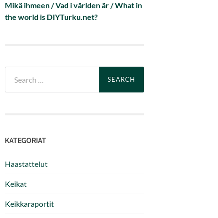
Mikä ihmeen / Vad i världen är / What in
the world is DIYTurku.net?
Search
for:
KATEGORIAT
Haastattelut
Keikat
Keikkaraportit