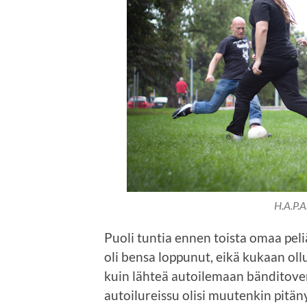
H.A.P.
Puoli tuntia ennen toista omaa peli
oli bensa loppunut, eikä kukaan ol
kuin lähteä autoilemaan bänditove
autoilureissu olisi muutenkin pitän