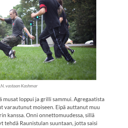
A.N. vastaan Kashmar
ä musat loppui ja grilli sammui. Agregaatista
lut varautunut moiseen. Eipä auttanut muu
rin kanssa. Onni onnettomuudessa, sillä
yt tehdä Raunistulan suuntaan, jotta saisi