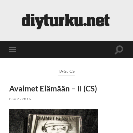
diyturku.net
Toggle
Toggle
search
mobile
field
menu
TAG:
CS
Avaimet Elämään – II (CS)
08/01/2016