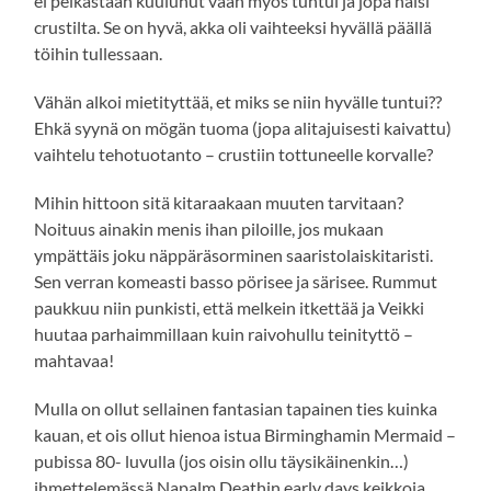
ei pelkästään kuulunut vaan myös tuntui ja jopa haisi
crustilta. Se on hyvä, akka oli vaihteeksi hyvällä päällä
töihin tullessaan.
Vähän alkoi mietityttää, et miks se niin hyvälle tuntui??
Ehkä syynä on mögän tuoma (jopa alitajuisesti kaivattu)
vaihtelu tehotuotanto – crustiin tottuneelle korvalle?
Mihin hittoon sitä kitaraakaan muuten tarvitaan?
Noituus ainakin menis ihan piloille, jos mukaan
ympättäis joku näppäräsorminen saaristolaiskitaristi.
Sen verran komeasti basso pörisee ja särisee. Rummut
paukkuu niin punkisti, että melkein itkettää ja Veikki
huutaa parhaimmillaan kuin raivohullu teinityttö –
mahtavaa!
Mulla on ollut sellainen fantasian tapainen ties kuinka
kauan, et ois ollut hienoa istua Birminghamin Mermaid –
pubissa 80- luvulla (jos oisin ollu täysikäinenkin…)
ihmettelemässä Napalm Deathin early days keikkoja.