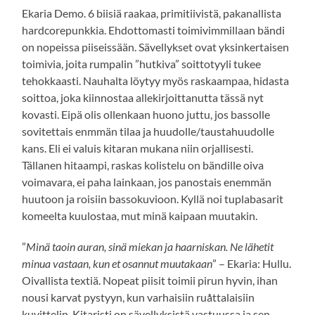
Ekaria Demo. 6 biisiä raakaa, primitiivistä, pakanallista
hardcorepunkkia. Ehdottomasti toimivimmillaan bändi
on nopeissa piiseissään. Sävellykset ovat yksinkertaisen
toimivia, joita rumpalin ”hutkiva” soittotyyli tukee
tehokkaasti. Nauhalta löytyy myös raskaampaa, hidasta
soittoa, joka kiinnostaa allekirjoittanutta tässä nyt
kovasti. Eipä olis ollenkaan huono juttu, jos bassolle
sovitettais enmmän tilaa ja huudolle/taustahuudolle
kans. Eli ei valuis kitaran mukana niin orjallisesti.
Tällanen hitaampi, raskas kolistelu on bändille oiva
voimavara, ei paha lainkaan, jos panostais enemmän
huutoon ja roisiin bassokuvioon. Kyllä noi tuplabasarit
komeelta kuulostaa, mut minä kaipaan muutakin.
”
Minä taoin auran, sinä miekan ja haarniskan. Ne lähetit
minua vastaan, kun et osannut muutakaan
” – Ekaria: Hullu.
Oivallista textiä. Nopeat piisit toimii pirun hyvin, ihan
nousi karvat pystyyn, kun varhaisiin ruåttalaisiin
kuvittelin. Kitaristi on sävellyksistä vastuussa ja sen