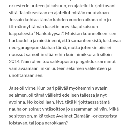
orkesterin uuteen julkaisuun, en ajatellut kirjoittavani
siitä. Tai oikeastaan en ajatellut mitään muutakaan.
Jossain kohtaa tämän kahden vuoden aikana olin jo
törmännyt tämän kasetin previkkajulkaisuun
kappaleesta “Nahkabyysat”. Muistan kuunnelleeni sen
hartaudella ja miettineeni, että samanhenkistä, loistavaa
neo-garagepunkkiahan tämä, mutta jotenkin biisi ei
noussut samoihin sfääreihin kuin nimikkoralli silloin
2014. Näin ollen tuo sähköpostin pingahdus sai minut
vain avaamaan linkin uuteen selaimen välilehteen ja
unohtamaan sen.
Ja se oli virhe. Kun pari päivää myöhemmin avasin
selaimen, oli tämä välilehti edelleen tallessa ja nyt
avoinna. No kokeillaan. Nyt, tätä kirjoittaessa tämä
nauha on soinut yhtäsoittoa jo useamman päivän. Mikä
se sitten on, mikä tekee Avaimet Elämään -orkesterista
loistavan, tai jopa nerokkaan?