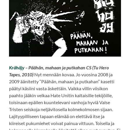
Krähäjy
– Päähän, mahaan ja putkahan CS (Tu Hero
Tapes, 2010)
Nyt mennään kovaa. Jo vuosina 2008 ja
2009 äänitetty “Päähän, mahaan ja putkahan” kasetti
päätyi käsiini vasta äskettäin. Vaikka villin viisikon
paahto jääkin velkaa Hate Unitin kaltaisille tekijöille,
toisinaan epäilen kuuntelevani vanhoja hyviä Valse
Tristen seiskoja neljävitosella kolmekolmosen sijaan.
Lajityypilliseen tapaan elämää on elettävä itse ja
kiireiset pukumiehet voivat painua vittuun. Toisella ja