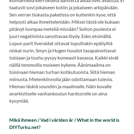
kolmannella kierroksella äänitettä alkaa ovet avautua. Ei
taatusti sovi jokaiseen kotiin ja jokaiseen arkipäivään.
Sen verran tiukasta paketista on kuitenkin kyse, että
helposti alkaa ihmettelemään. Miksei tästä ole kukaan
pitänyt isompaa meteliä missään? Soiton puolesta ei
juuri negatiivista sanottavaa löydy. Edes etsimällä.
Lopun parit liveraidat ottavat lopuiltakin epäilyiltä
niskat nurin. Smyn ja Hugen huudot tasapainottavat
toisiaan ja touhu pysyy komeasti kasassa. Kaikki eivät
näillä temmoilla moiseen kykene. Äänimaailma on
toisinaan hieman turhan kotikutuoista. Siitä hieman
miinusta. Mielenkiinnolla jään odottamaan tulevia.
Hieman läskiä soundiin ja maailmalle. Näin kovalle
anarkistiselle vanhankoulun hardcorelle on aina
kysyntää.
Mikä ihmeen / Vad i världen är / What in the world is
DIYTurku.net?