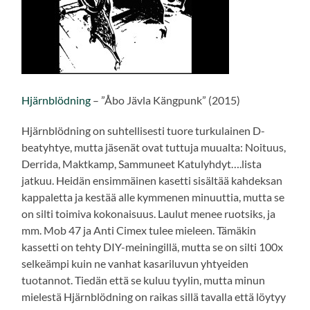
Hjärnblödning
– ”Åbo Jävla Kängpunk” (2015)
Hjärnblödning on suhtellisesti tuore turkulainen D-
beatyhtye, mutta jäsenät ovat tuttuja muualta: Noituus,
Derrida, Maktkamp, Sammuneet Katulyhdyt….lista
jatkuu. Heidän ensimmäinen kasetti sisältää kahdeksan
kappaletta ja kestää alle kymmenen minuuttia, mutta se
on silti toimiva kokonaisuus. Laulut menee ruotsiks, ja
mm. Mob 47 ja Anti Cimex tulee mieleen. Tämäkin
kassetti on tehty DIY-meiningillä, mutta se on silti 100x
selkeämpi kuin ne vanhat kasariluvun yhtyeiden
tuotannot. Tiedän että se kuluu tyylin, mutta minun
mielestä Hjärnblödning on raikas sillä tavalla että löytyy