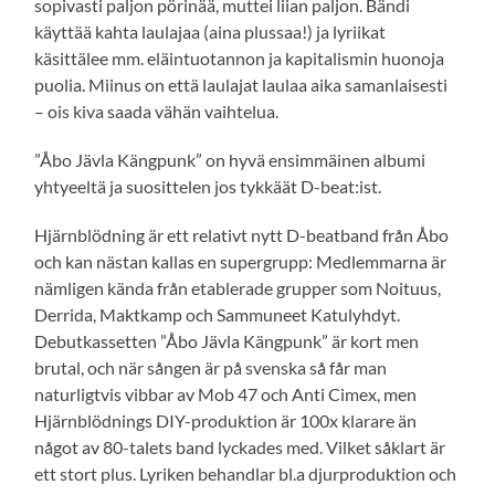
sopivasti paljon pörinää, muttei liian paljon. Bändi
käyttää kahta laulajaa (aina plussaa!) ja lyriikat
käsittälee mm. eläintuotannon ja kapitalismin huonoja
puolia. Miinus on että laulajat laulaa aika samanlaisesti
– ois kiva saada vähän vaihtelua.
”Åbo Jävla Kängpunk” on hyvä ensimmäinen albumi
yhtyeeltä ja suosittelen jos tykkäät D-beat:ist.
Hjärnblödning är ett relativt nytt D-beatband från Åbo
och kan nästan kallas en supergrupp: Medlemmarna är
nämligen kända från etablerade grupper som Noituus,
Derrida, Maktkamp och Sammuneet Katulyhdyt.
Debutkassetten ”Åbo Jävla Kängpunk” är kort men
brutal, och när sången är på svenska så får man
naturligtvis vibbar av Mob 47 och Anti Cimex, men
Hjärnblödnings DIY-produktion är 100x klarare än
något av 80-talets band lyckades med. Vilket såklart är
ett stort plus. Lyriken behandlar bl.a djurproduktion och