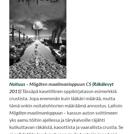
Noituus
– Mögäten maailmanloppuun CS (
Räkälevyt
2011)
Tässäpä kasetillinen oppikirjatason esimerkkiä
crustista. Jopa enemmän kuin lääkäri määrää, mutta
tämä onkin noitatohtorien määräämä annostus. Laitoin
Mögäten maailmanloppuun
– kassun auton soittimeen
yks aamu töihin ajellessa ja tärykalvoille räjähti
kutkuttavan räkäistä, kaoottista ja vaarallista crustia. Se