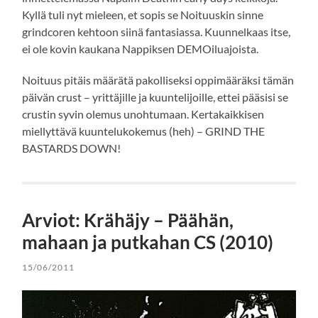
Kyllä tuli nyt mieleen, et sopis se Noituuskin sinne
grindcoren kehtoon siinä fantasiassa. Kuunnelkaas itse,
ei ole kovin kaukana Nappiksen DEMOiluajoista.
Noituus pitäis määrätä pakolliseksi oppimääräksi tämän
päivän crust – yrittäjille ja kuuntelijoille, ettei pääsisi se
crustin syvin olemus unohtumaan. Kertakaikkisen
miellyttävä kuuntelukokemus (heh) – GRIND THE
BASTARDS DOWN!
Arviot: Krähäjy – Päähän,
mahaan ja putkahan CS (2010)
15/06/2011