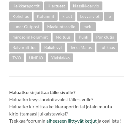
Keikkaraportit
Kiertueet
klassikkoarvio
Kohellus
Kolumnit
kraut
Levyarviot
lp
Lunar Outpost
Maakuntaradio
melu
mirosolin kolumnit
Noituus
Punk
Punkfutis
Raivoraittius
Räkälevyt
Terra Malus
Tuhkaus
TVO
UMPIO
Yleislakko
Haluatko kirjoittaa tälle sivulle?
Haluatko levysi arvioitavaksi tälle sivulle?
Haluatko kirjoittaa keikkaraportin tai jotain muuta
kirjoittamaasi julkaistavaksi?
Tsekkaa foorumin
aiheeseen
liittyvät ketjut
ja osallistu!