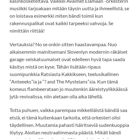
käsinkosketeltava. Vaikkei Avaimet Elämään -orkesterin
musiikki tarjoakaan mitään täysin uutta ja ihmeellistä, se
on loistava esimerkki miten bändi toimii kun
rakennuspalikat ovat kaikki tarpeeksi vahvoja. Se
nimittäin riittää!
Vertauksia? No se onkin sitten haastavampaa. Nuo
aikaisemmin mainitsemani Slovenlyn modernin räkäiset
garage-seiskatuumaiset ovat edelleen hyvä tapa saada
käsitys mistä on kyse. Tähän lisätään ripaus
suomipunkkia Ratsiasta Kakkikseen, teelusikallinen
“Anteeeks”ia ja “? and The Mysteians”sia. Kun tämä
komeus flambeerataan jo muutenkin ääreistyylikkäässä
jytä-revivalissa, niin aletaan olla aika lähellä.
Totta puhuen, vaikka parempaa mikkeliläistä bändiä saa
etsiä, ei tämä kuitenkaan tarkoita, että orkesteri olisi
täydellinen. Muutamia pahasti häiritseviä sudenkuoppia
löytyy. Aloitan neutraalimmasta päästä. Mikäli bändi