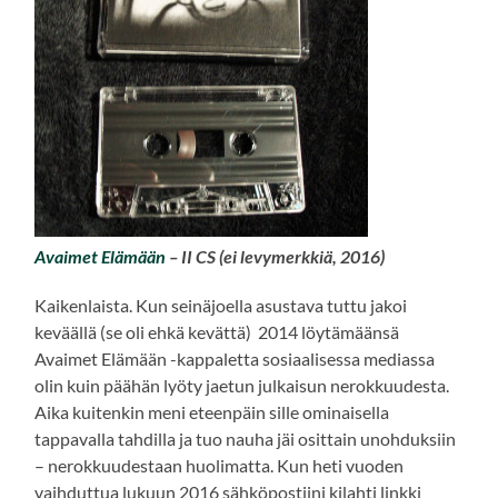
Avaimet Elämään
– II CS (ei levymerkkiä, 2016)
Kaikenlaista. Kun seinäjoella asustava tuttu jakoi
keväällä (se oli ehkä kevättä) 2014 löytämäänsä
Avaimet Elämään -kappaletta sosiaalisessa mediassa
olin kuin päähän lyöty jaetun julkaisun nerokkuudesta.
Aika kuitenkin meni eteenpäin sille ominaisella
tappavalla tahdilla ja tuo nauha jäi osittain unohduksiin
– nerokkuudestaan huolimatta. Kun heti vuoden
vaihduttua lukuun 2016 sähköpostiini kilahti linkki