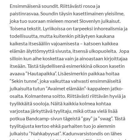
Ensimmäisenä soundit. Riittävästi rosoa ja
paistinrasvaa. Soundin täysin kasettimainen yleisilme,
joka tuo suoraan mieleen monet Slovenlyn julkaisut.
Toisena tekstit. Lyriikoissa on tarpeeksi inhorealismia ja
todellisuutta, mutta kuitenkin pitäytyen kaukana
kaikesta itsesääliin vajoamisesta – katsoen kaikkea
elämän älyttömyyttä sivusta, itsensä ulkopuolelta. Jopa
silloin kun aihe koskettaa vain ja ainoastaan kirjoittajaa
itseään. Tästä täydellisenä esimerkkinä olkoon kasetin
avaava “Hautapaikka”. Lisäesimerkin paikkaa hoitaa
“Sekin tunne”, joka vaikuttaa vahvasti ensimmäiseltä
julkaisulta tutun “Avaimet elämään”-kappaleen jatko-
osalta. Kolmantena soitto. Riittävästi riittävän hyviä ja
tyylikkäitä sooloja. Näitä kaikkia kolmea kohtaa
varjostaa järkyttävä tyylitaju, mikä ottaa vielä lisää
potkua Bandcamp-sivun tägeistä “gay” ja “swag”. Tästä
tyylitajusta kertoo ehkä parhaiten tuo jo aiemmin
julkaistu “Nahkabyysat”. Kadunvarsistondis on lähes