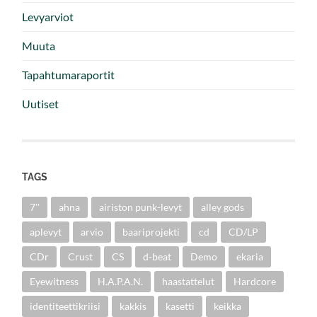
Levyarviot
Muuta
Tapahtumaraportit
Uutiset
TAGS
7''
ahna
airiston punk-levyt
alley gods
aplevyt
arvio
baariprojekti
cd
CD/LP
CDr
Crust
CS
d-beat
Demo
ekaria
Eyewitness
H.A.P.A.N.
haastattelut
Hardcore
identiteettikriisi
kakkis
kasetti
keikka