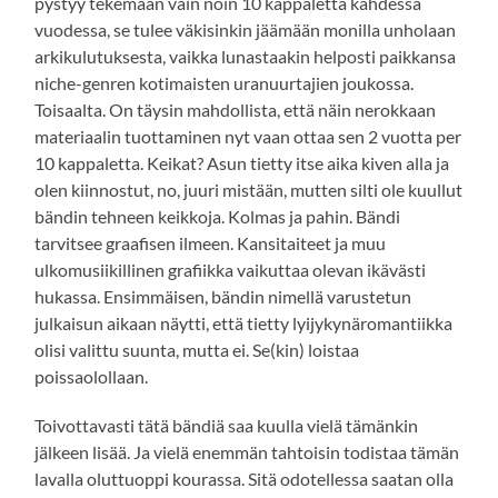
pystyy tekemään vain noin 10 kappaletta kahdessa
vuodessa, se tulee väkisinkin jäämään monilla unholaan
arkikulutuksesta, vaikka lunastaakin helposti paikkansa
niche-genren kotimaisten uranuurtajien joukossa.
Toisaalta. On täysin mahdollista, että näin nerokkaan
materiaalin tuottaminen nyt vaan ottaa sen 2 vuotta per
10 kappaletta. Keikat? Asun tietty itse aika kiven alla ja
olen kiinnostut, no, juuri mistään, mutten silti ole kuullut
bändin tehneen keikkoja. Kolmas ja pahin. Bändi
tarvitsee graafisen ilmeen. Kansitaiteet ja muu
ulkomusiikillinen grafiikka vaikuttaa olevan ikävästi
hukassa. Ensimmäisen, bändin nimellä varustetun
julkaisun aikaan näytti, että tietty lyijykynäromantiikka
olisi valittu suunta, mutta ei. Se(kin) loistaa
poissaolollaan.
Toivottavasti tätä bändiä saa kuulla vielä tämänkin
jälkeen lisää. Ja vielä enemmän tahtoisin todistaa tämän
lavalla oluttuoppi kourassa. Sitä odotellessa saatan olla