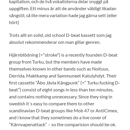
kapitalism, och de två vokalisterna delar snyggt på
uppgiften. Ett minus är att de använder väldigt likadan
sångstil, så lite mera variation hade jag gärna sett (eller
hört)
Trots allt en solid, old school D-beat kassett som jag
absolut rekommenderar om man gillar genren.
Hjärnblödning (=”stroke”) is a recently founden D-beat
group from Turku, but the members have made
themselves known in other bands such as Noituus,
Derrida, Maktkamp and Sammuneet Katulyhdyt. Their
first cassette ”Åbo Jävla Kängpunk” (=” Turku fucking D-
beat”) consist of eight songs in less than ten minutes,
and contains nothing unnecessary. Since they sing in
swedish it´s easy to compare them to other
scandinavian D-beat groups like Mob 47 or AntiCimex,
and i know that they sometimes do a live cover of
”Kärnvapenattack” – so the comparision should be ok.