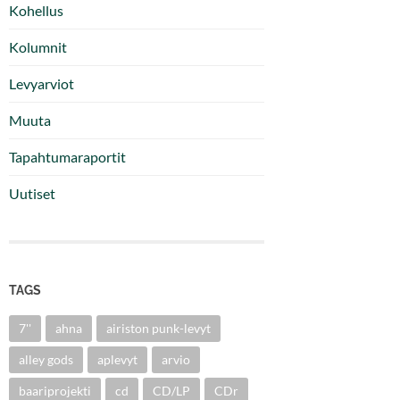
Kohellus
Kolumnit
Levyarviot
Muuta
Tapahtumaraportit
Uutiset
TAGS
7''
ahna
airiston punk-levyt
alley gods
aplevyt
arvio
baariprojekti
cd
CD/LP
CDr