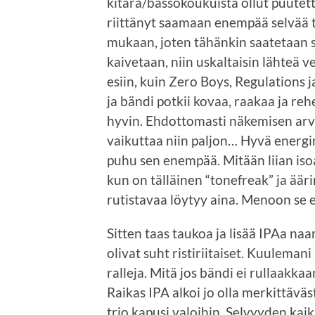
kitara/bassokoukuista ollut puutetta
riittänyt saamaan enempää selvää t
mukaan, joten tähänkin saatetaan s
kaivetaan, niin uskaltaisin lähteä 
esiin, kuin Zero Boys, Regulations j
ja bändi potkii kovaa, raakaa ja reh
hyvin. Ehdottomasti näkemisen arv
vaikuttaa niin paljon… Hyvä energi
puhu sen enempää. Mitään liian isoa 
kun on tälläinen “tonefreak” ja äär
rutistavaa löytyy aina. Menoon se 
Sitten taas taukoa ja lisää IPAa n
olivat suht ristiriitaiset. Kuulemani
ralleja. Mitä jos bändi ei rullaakk
Raikas IPA alkoi jo olla merkittävä
trio kapusi valoihin. Selvyyden kaikk