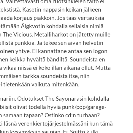
. Valitettavasti oma ruotsinkielen taito ei
ekstistä. Kasetin nappasin keikan jälkeen
aada korjaus piakkoin. Jos taas vertauksia
vetämään Älgkvotin kohdalla sellaisia nimiä
a The Vicious. Metalliharkot on jätetty muille
ellistä punkkia. Ja tekee sen aivan helvetin
oinen yhtye. Ei kannattane antaa sen logon
nen keikka hyvältä bändiltä. Soundeista en
vikaa niissä ei koko illan aikana ollut. Mutta
immäisen tarkka soundeista itse, niin
ei tietenkään vaikuta mitenkään.
aamariin. Odotukset The Sayonarasin kohdalla
 biisit olivat todella hyviä punk/pop/garage-
aan samaan tapaan? Ostinko cd:n turhaan?
sti läsnä verenkiertojärjestelmässäni kun tämä
iin kysymyksiin sai pian. Ei. Soitto kulki