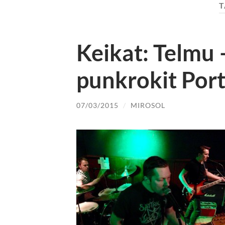
T
Keikat: Telmu 
punkrokit Port
07/03/2015
/
MIROSOL