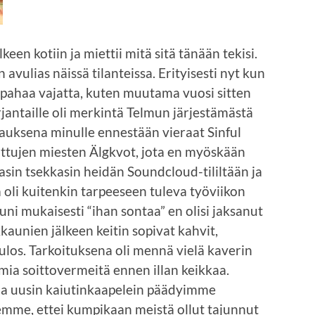
keen kotiin ja miettii mitä sitä tänään tekisi.
n avulias näissä tilanteissa. Erityisesti nyt kun
 pahaa vajatta, kuten muutama vuosi sitten
perjantaille oli merkintä Telmun järjestämästä
tauksena minulle ennestään vieraat Sinful
Tuttujen miesten Älgkvot, jota en myöskään
asin tsekkasin heidän Soundcloud-tililtään ja
 oli kuitenkin tarpeeseen tuleva työviikon
uni mukaisesti “ihan sontaa” en olisi jaksanut
kaunien jälkeen keitin sopivat kahvit,
 ulos. Tarkoituksena oli mennä vielä kaverin
mia soittovermeitä ennen illan keikkaa.
 ja uusin kaiutinkaapelein päädyimme
emme, ettei kumpikaan meistä ollut tajunnut