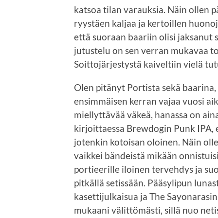
katsoa tilan varauksia. Näin ollen
ryystäen kaljaa ja kertoillen huonoja
että suoraan baariin olisi jaksanut s
jutustelu on sen verran mukavaa touh
Soittojärjestystä kaiveltiin vielä tutu
Olen pitänyt Portista sekä baarina, 
ensimmäisen kerran vajaa vuosi ai
miellyttävää väkeä, hanassa on ain
kirjoittaessa Brewdogin Punk IPA, e
jotenkin kotoisan oloinen. Näin olle
vaikkei bändeistä mikään onnistu
portieerille iloinen tervehdys ja suo
pitkällä setissään. Pääsylipun lunas
kasettijulkaisua ja The Sayonarasi
mukaani välittömästi, sillä nuo net