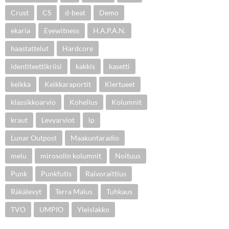
Crust
CS
d-beat
Demo
ekaria
Eyewitness
H.A.P.A.N.
haastattelut
Hardcore
identiteettikriisi
kakkis
kasetti
keikka
Keikkaraportit
Kiertueet
klassikkoarvio
Kohellus
Kolumnit
kraut
Levyarviot
lp
Lunar Outpost
Maakuntaradio
melu
mirosolin kolumnit
Noituus
Punk
Punkfutis
Raivoraittius
Räkälevyt
Terra Malus
Tuhkaus
TVO
UMPIO
Yleislakko