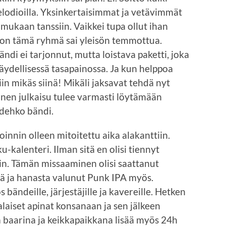
 melodioilla. Yksinkertaisimmat ja vetävimmät
mukaan tanssiin. Vaikkei tupa ollut ihan
oon tämä ryhmä sai yleisön temmottua.
ändi ei tarjonnut, mutta loistava paketti, joka
 täydellisessä tasapainossa. Ja kun helppoa
iin mikäs siinä! Mikäli jaksavat tehdä nyt
inen julkaisu tulee varmasti löytämään
udehko bändi.
nnin olleen mitoitettu aika alakanttiin.
-kalenteri. Ilman sitä en olisi tiennyt
sin. Tämän missaaminen olisi saattanut
iä ja hanasta valunut Punk IPA myös.
s bändeille, järjestäjille ja kavereille. Hetken
alaiset apinat konsanaan ja sen jälkeen
ä baarina ja keikkapaikkana lisää myös 24h