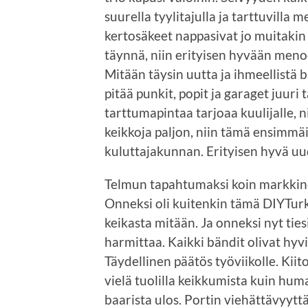
suurella tyylitajulla ja tarttuvilla
kertosäkeet nappasivat jo muitakin 
täynnä, niin erityisen hyvään men
Mitään täysin uutta ja ihmeellistä b
pitää punkit, popit ja garaget juuri
tarttumapintaa tarjoaa kuulijalle, n
keikkoja paljon, niin tämä ensimmä
kuluttajakunnan. Erityisen hyvä u
Telmun tapahtumaksi koin markkinoi
Onneksi oli kuitenkin tämä DIYTurku
keikasta mitään. Ja onneksi nyt tie
harmittaa. Kaikki bändit olivat hyv
Täydellinen päätös työviikolle. Kiito
vielä tuolilla keikkumista kuin hum
baarista ulos. Portin viehättävyytt