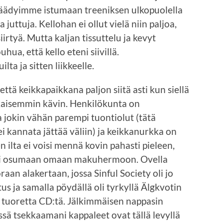
 päädyimme istumaan treeniksen ulkopuolella
 juttuja. Kellohan ei ollut vielä niin paljoa,
iirtyä. Mutta kaljan tissuttelu ja kevyt
ua, että kello eteni siivillä.
ilta ja sitten liikkeelle.
että keikkapaikkana paljon siitä asti kun siellä
kaisemmin kävin. Henkilökunta on
a jokin vähän parempi tuontiolut (tätä
i kannata jättää väliin) ja keikkanurkka on
n ilta ei voisi mennä kovin pahasti pieleen,
isi osumaan omaan makuhermoon. Ovella
raan alakertaan, jossa Sinful Society oli jo
tus ja samalla pöydällä oli tyrkyllä Älgkvotin
n tuoretta CD:tä. Jälkimmäisen nappasin
issä tsekkaamani kappaleet ovat tällä levyllä