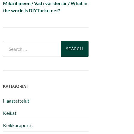
Mikä ihmeen / Vad i världen är / What in
the world is DIYTurku.net?
Search
for:
KATEGORIAT
Haastattelut
Keikat
Keikkaraportit