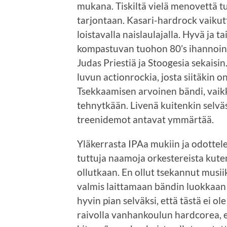
mukana. Tiskiltä vielä menovettä tu
tarjontaan. Kasari-hardrock vaikutt
loistavalla naislaulajalla. Hyvä ja t
kompastuvan tuohon 80’s ihannointii
Judas Priestiä ja Stoogesia sekaisi
luvun actionrockia, josta siitäkin on
Tsekkaamisen arvoinen bändi, vaik
tehnytkään. Livenä kuitenkin selvä
treenidemot antavat ymmärtää.
Yläkerrasta IPAa mukiin ja odotte
tuttuja naamoja orkestereista kuten
ollutkaan. En ollut tsekannut musii
valmis laittamaan bändin luokkaan “
hyvin pian selväksi, että tästä ei ol
raivolla vanhankoulun hardcorea, ei