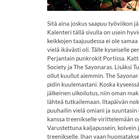
Sitä aina joskus saapuu työviikon jäl
Kalenteri tällä sivulla on usein hyvi
keikkojen taajuudessa ei ole samaa
vielä ikävästi oli. Tälle kyseiselle 
Perjantain punkrokit Portissa. Kat
Society ja The Sayonaras. Lisäksi 
ollut kuullut aiemmin. The Sayonar
pidin kuulemastani. Koska kyseessä
jälkeinen ulkoilutus, niin oman mak
lähteä tutkailemaan. Iltapäivän nok
puuhailin vielä omiani ja suuntasin
kanssa treenikselle virittelemään o
Varustettuna kaljapussein, kolvein
treenikselle. Ihan vaan huomataks