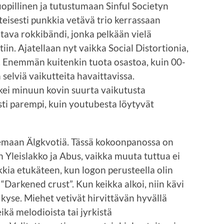
opillinen ja tutustumaan Sinful Societyn
eisesti punkkia vetävä trio kerrassaan
aitava rokkibändi, jonka pelkään vielä
n. Ajatellaan nyt vaikka Social Distortionia,
n. Enemmän kuitenkin tuota osastoa, kuin 00-
 selviä vaikutteita havaittavissa.
kei minuun kovin suurta vaikutusta
sti parempi, kuin youtubesta löytyvät
lemaan Älgkvotiä. Tässä kokoonpanossa on
 Yleislakko ja Abus, vaikka muuta tuttua ei
kkia etukäteen, kun logon perusteella olin
Darkened crust”. Kun keikka alkoi, niin kävi
e kyse. Miehet vetivät hirvittävän hyvällä
kä melodioista tai jyrkistä