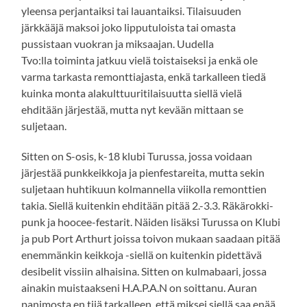
yleensa perjantaiksi tai lauantaiksi. Tilaisuuden
järkkääjä maksoi joko lipputuloista tai omasta
pussistaan vuokran ja miksaajan. Uudella
Tvo:lla toiminta jatkuu vielä toistaiseksi ja enkä ole
varma tarkasta remonttiajasta, enkä tarkalleen tiedä
kuinka monta alakulttuuritilaisuutta siellä vielä
ehditään järjestää, mutta nyt kevään mittaan se
suljetaan.
Sitten on S-osis, k-18 klubi Turussa, jossa voidaan
järjestää punkkeikkoja ja pienfestareita, mutta sekin
suljetaan huhtikuun kolmannella viikolla remonttien
takia. Siellä kuitenkin ehditään pitää 2.-3.3. Räkärokki-
punk ja hoocee-festarit. Näiden lisäksi Turussa on Klubi
ja pub Port Arthurt joissa toivon mukaan saadaan pitää
enemmänkin keikkoja -siellä on kuitenkin pidettävä
desibelit vissiin alhaisina. Sitten on kulmabaari, jossa
ainakin muistaakseni H.A.P.A.N on soittanu. Auran
panimosta en tiiä tarkalleen, että miksei siellä saa enää