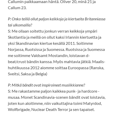
Callumin paikkaamaan häntä. Oliver 20, minä 21 ja
Callum 23.
P: Onko teillä ollut paljon keikkoja ja kiertueita Britanniassa
tai ulkomailla?
S: Me ollaan soitettu jonkun verran keikkoja ympäri
Skotlantia ja meillä on ollut kaksi Irlannin kiertuetta ja
yksi Skandinavian kiertue kesällä 2011. Soitimme
Norjassa, Ruotsissa ja Suomessa. Ruotsissa ja Suomessa
me soitimme Valdsamt Mostandin, loistavan d-
beat/crust bändin kanssa. Myös mahtavia jätkiä. Maalis-
huhtikuussa 2012 aiomme soittaa Euroopassa (Ranska,
Sveitsi, Saksa ja Belgia)
P: Mitkä bändit ovat inspiroineet musiikkianne?
S: Me rakastamme paljon kaikkea punk- ja hardcore -
musaa. Monet Scandinavia-scenen bändit ovat loistavia,
joten kun aloitimme, niin vaikuttajina toimi Matyrdod,
Wolfbrigade, Nuclear Death Terror ja sen tapaiset.