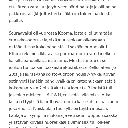
etukäteen varaillut jo yhtyeen bändipaitoja ja olihan ne
pakko ostaa (kirjoitushetkelläkin on toinen paidoista
päällä).
Seuraavaksi oli vuorossa Kooma, josta ei ollut mitään
ennakko-odotuksia, eikä muutenkaan oikeastaan
mitään tietoa koko bändistä. Ei sekään huono ollut.
Kitara teki musiikista aika puuroa, mutta se oli melkein
kaikilla bändeillä sama tilanne. Musta tuntuu et se
johtuu ton paikan paskasta akustiikasta. Kello läheni jo
23:a ja seuraavana soittovuoroon nousi Ärsyke. Kovan
setin veti tämäkin bändi, vaikka en katsonutkaan settiä
kokonaan, vain 2 piisiä alusta ja lopusta. Bändistä tuli
jotenkin mieleen H.A.P.A.N, en tiedä kyllä miksi. Aika
lailla eri tyylisiä bändit ovat, mutta kai se oli toi naislaulu
joka yhdisti. Naislaulaja tuo kyllä pirteyttä musaan.
Laulaja oli kympillä mukana ja veti setin loppuun saakka
yllättävän kovalla nuorekkaalla vimmalla, tuli oikeen