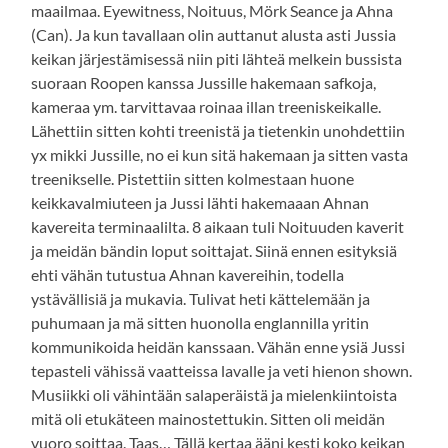
maailmaa. Eyewitness, Noituus, Mörk Seance ja Ahna
(Can). Ja kun tavallaan olin auttanut alusta asti Jussia
keikan järjestämisessä niin piti lähteä melkein bussista
suoraan Roopen kanssa Jussille hakemaan safkoja,
kameraa ym. tarvittavaa roinaa illan treeniskeikalle.
Lähettiin sitten kohti treenistä ja tietenkin unohdettiin
yx mikki Jussille, no ei kun sitä hakemaan ja sitten vasta
treenikselle. Pistettiin sitten kolmestaan huone
keikkavalmiuteen ja Jussi lähti hakemaaan Ahnan
kavereita terminaalilta. 8 aikaan tuli Noituuden kaverit
ja meidän bändin loput soittajat. Siinä ennen esityksiä
ehti vähän tutustua Ahnan kavereihin, todella
ystävällisiä ja mukavia. Tulivat heti kättelemään ja
puhumaan ja mä sitten huonolla englannilla yritin
kommunikoida heidän kanssaan. Vähän enne ysiä Jussi
tepasteli vähissä vaatteissa lavalle ja veti hienon shown.
Musiikki oli vähintään salaperäistä ja mielenkiintoista
mitä oli etukäteen mainostettukin. Sitten oli meidän
vuoro soittaa. Taas… Tällä kertaa ääni kesti koko keikan