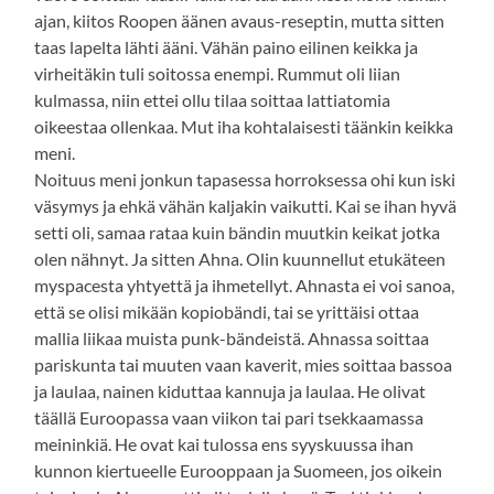
ajan, kiitos Roopen äänen avaus-reseptin, mutta sitten
taas lapelta lähti ääni. Vähän paino eilinen keikka ja
virheitäkin tuli soitossa enempi. Rummut oli liian
kulmassa, niin ettei ollu tilaa soittaa lattiatomia
oikeestaa ollenkaa. Mut iha kohtalaisesti täänkin keikka
meni.
Noituus meni jonkun tapasessa horroksessa ohi kun iski
väsymys ja ehkä vähän kaljakin vaikutti. Kai se ihan hyvä
setti oli, samaa rataa kuin bändin muutkin keikat jotka
olen nähnyt. Ja sitten Ahna. Olin kuunnellut etukäteen
myspacesta yhtyettä ja ihmetellyt. Ahnasta ei voi sanoa,
että se olisi mikään kopiobändi, tai se yrittäisi ottaa
mallia liikaa muista punk-bändeistä. Ahnassa soittaa
pariskunta tai muuten vaan kaverit, mies soittaa bassoa
ja laulaa, nainen kiduttaa kannuja ja laulaa. He olivat
täällä Euroopassa vaan viikon tai pari tsekkaamassa
meininkiä. He ovat kai tulossa ens syyskuussa ihan
kunnon kiertueelle Eurooppaan ja Suomeen, jos oikein