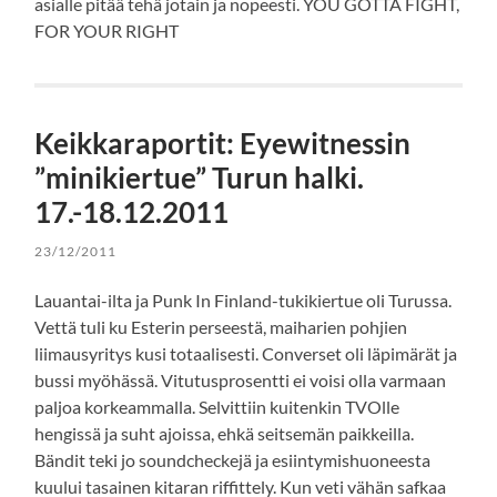
asialle pitää tehä jotain ja nopeesti. YOU GOTTA FIGHT,
FOR YOUR RIGHT
Keikkaraportit: Eyewitnessin
”minikiertue” Turun halki.
17.-18.12.2011
23/12/2011
Lauantai-ilta ja Punk In Finland-tukikiertue oli Turussa.
Vettä tuli ku Esterin perseestä, maiharien pohjien
liimausyritys kusi totaalisesti. Converset oli läpimärät ja
bussi myöhässä. Vitutusprosentti ei voisi olla varmaan
paljoa korkeammalla. Selvittiin kuitenkin TVOlle
hengissä ja suht ajoissa, ehkä seitsemän paikkeilla.
Bändit teki jo soundcheckejä ja esiintymishuoneesta
kuului tasainen kitaran riffittely. Kun veti vähän safkaa