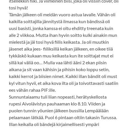
itsellekkin hiki. Ja viimeinen biisi, joka oli vissiin cover, oli
tosi hyvä!
Tämän jälkeen oli meidän vuoro astua lavalle. Vähän oli
kaikilla soittajilla jännitystä ilmassa kun bändissä oli
uusi basisti, jonka kanssa ei oltu ehditty treenata kuin
alle 2 viikkoa. Mutta ihan hyvin soitto kulki ainakin mun
mielestä ja jäi tosi hyvä fiilis keikasta. Ja oli muutkin
jäsenet aika jees- fiiliksillä keikan jälkeen, en oikee tiiä
tykkäskö kukaan muu keikasta kun ite soittajat mut ei
sillä kai väliä oo… Mulla vaa lähti ääni 2 ekan piisin
aikana ja sit vaan kähisin ja pihisin koko loppu setin,
kaikki kerrot ja biisien nimet. Kaikki illan bändit oli must
kyl vitun hyvii, et aika kova ilta oli ja toivottavasti saatiin
ees vähän rahaa PIF:ille.
Sunnuntaiaamu tuli liian nopeasti, herätyskellosta
rupesi Aivolävistys pauhaaman klo 8.10. Viiden ja
puolen tunnin yöunien jälkeen bussilla Lempäälään
pelaamaan lätkää. Puol 6 pintaan oltiin takasin Turussa.
Illan keikalla oli bändejä kirjaimellisesti ympäri