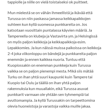
tappiolle ja niille on vielä toistaiseksi ok puitteet.
Mun mielestä se on vähän ihmeellistä ja ikävää että
Turussa on niin paskassa jamassa keikkapaikkojen
suhteen kun kyllä suomessa punkkareita on. Jos
katsotaan vuosittain puntalassa käyvien määriä. Ja
Tampereella on klubeja ja Vastavirta ym. ja Helsingissä
on myös paljon keikkoja ja keikkapaikkoja esim.
Lepakkomies. Ja kun näissä muissa paikoissa on keikkoja
2-4 joka viikonloppu on bändejä ja punkkareita paljon
enemmän ja ennen kaikkea nuoria. Tuntuu että
Kuopiossakin on enemman punkkeja kuin Turussa
vaikka se on paljon pienempi mesta. Mikä siis mätää
Turku on ihan yhtä suuri kaupunki kuin Tampere tai
Kuopio tai Oulu ja täällä on ihan yhtä paljon
rakennuksia kun muuallakin, eikä Turussa asuvat
punkkarit varmaan ole yhtään sen tyhmempiä tai
avuttomampia. Ja kyllä Turussakin on tarpeettomina
olevia huoneistoja ja varastoja vaikka muille jakaa.