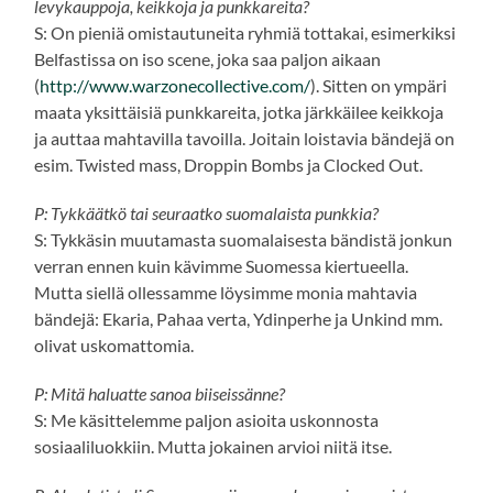
levykauppoja, keikkoja ja punkkareita?
S: On pieniä omistautuneita ryhmiä tottakai, esimerkiksi
Belfastissa on iso scene, joka saa paljon aikaan
(
http://www.warzonecollective.com/
). Sitten on ympäri
maata yksittäisiä punkkareita, jotka järkkäilee keikkoja
ja auttaa mahtavilla tavoilla. Joitain loistavia bändejä on
esim. Twisted mass, Droppin Bombs ja Clocked Out.
P: Tykkäätkö tai seuraatko suomalaista punkkia?
S: Tykkäsin muutamasta suomalaisesta bändistä jonkun
verran ennen kuin kävimme Suomessa kiertueella.
Mutta siellä ollessamme löysimme monia mahtavia
bändejä: Ekaria, Pahaa verta, Ydinperhe ja Unkind mm.
olivat uskomattomia.
P: Mitä haluatte sanoa biiseissänne?
S: Me käsittelemme paljon asioita uskonnosta
sosiaaliluokkiin. Mutta jokainen arvioi niitä itse.