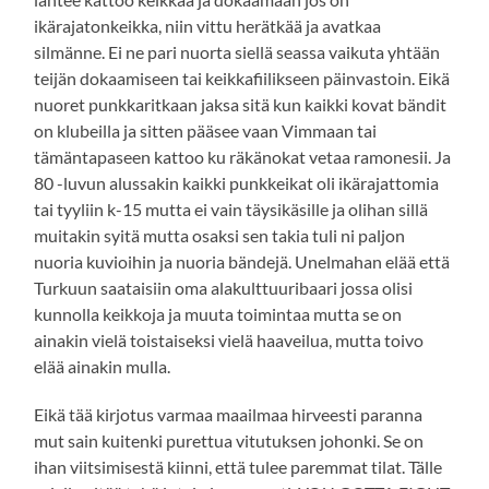
ikärajatonkeikka, niin vittu herätkää ja avatkaa
silmänne. Ei ne pari nuorta siellä seassa vaikuta yhtään
teijän dokaamiseen tai keikkafiilikseen päinvastoin. Eikä
nuoret punkkaritkaan jaksa sitä kun kaikki kovat bändit
on klubeilla ja sitten pääsee vaan Vimmaan tai
tämäntapaseen kattoo ku räkänokat vetaa ramonesii. Ja
80 -luvun alussakin kaikki punkkeikat oli ikärajattomia
tai tyyliin k-15 mutta ei vain täysikäsille ja olihan sillä
muitakin syitä mutta osaksi sen takia tuli ni paljon
nuoria kuvioihin ja nuoria bändejä. Unelmahan elää että
Turkuun saataisiin oma alakulttuuribaari jossa olisi
kunnolla keikkoja ja muuta toimintaa mutta se on
ainakin vielä toistaiseksi vielä haaveilua, mutta toivo
elää ainakin mulla.
Eikä tää kirjotus varmaa maailmaa hirveesti paranna
mut sain kuitenki purettua vitutuksen johonki. Se on
ihan viitsimisestä kiinni, että tulee paremmat tilat. Tälle