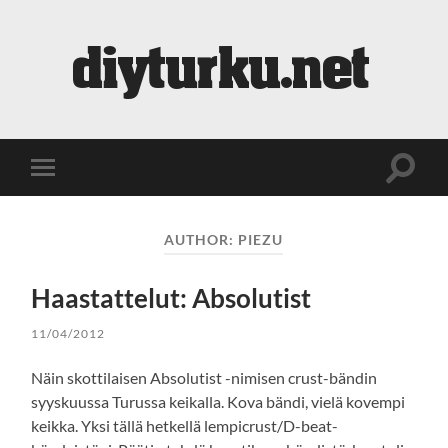
diyturku.net
Toggle
Toggle
search
mobile
field
menu
AUTHOR:
PIEZU
Haastattelut: Absolutist
11/04/2012
Näin skottilaisen Absolutist -nimisen crust-bändin
syyskuussa Turussa keikalla. Kova bändi, vielä kovempi
keikka. Yksi tällä hetkellä lempicrust/D-beat-