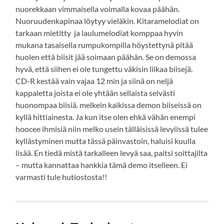
nuorekkaan vimmaisella voimalla kovaa päähän.
Nuoruudenkapinaa löytyy vieläkin. Kitaramelodiat on
tarkaan mietitty ja laulumelodiat komppaa hyvin
mukana tasaisella rumpukompilla höystettynä pitää
huolen että biisit jää soimaan päähän. Se on demossa
hyvä, että siihen ei ole tungettu väkisin liikaa biisejä.
CD-R kestää vain vajaa 12 min ja siinä on neljä
kappaletta joista ei ole yhtään sellaista selvästi
huonompaa biisiä. melkein kaikissa demon biiseissä on
kyllä hittiainesta. Ja kun itse olen ehkä vähän enempi
hoocee ihmisiä niin melko usein tälläisissä levyiissä tulee
kyllästyminen mutta tässä päinvastoin, haluisi kuulla
lisää. En tiedä mistä tarkalleen levyä saa, paitsi soittajilta
– mutta kannattaa hankkia tämä demo itselleen. Ei
varmasti tule hutiostosta!!