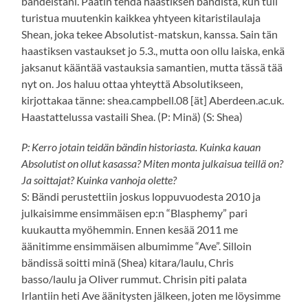
bändeistäni. Päätin tehdä haastiksen bändistä, kun tuli
turistua muutenkin kaikkea yhtyeen kitaristilaulaja
Shean, joka tekee Absolutist-matskun, kanssa. Sain tän
haastiksen vastaukset jo 5.3., mutta oon ollu laiska, enkä
jaksanut kääntää vastauksia samantien, mutta tässä tää
nyt on. Jos haluu ottaa yhteyttä Absolutikseen,
kirjottakaa tänne: shea.campbell.08 [ät] Aberdeen.ac.uk.
Haastattelussa vastaili Shea. (P: Minä) (S: Shea)
P: Kerro jotain teidän bändin historiasta. Kuinka kauan
Absolutist on ollut kasassa? Miten monta julkaisua teillä on?
Ja soittajat? Kuinka vanhoja olette?
S: Bändi perustettiin joskus loppuvuodesta 2010 ja
julkaisimme ensimmäisen ep:n “Blasphemy” pari
kuukautta myöhemmin. Ennen kesää 2011 me
äänitimme ensimmäisen albumimme “Ave”. Silloin
bändissä soitti minä (Shea) kitara/laulu, Chris
basso/laulu ja Oliver rummut. Chrisin piti palata
Irlantiin heti Ave äänitysten jälkeen, joten me löysimme