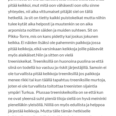
pitää keikkoi, mut mitä oon vähäsesti oon ollu sinne
yhteydes, nii aika vittumaiset pitäjät siel on tällä
hetkellä. Ja sit on tietty kaikki puistokeikat mutta niihin
tulee kytät aika helposti ja muutenkin se on aika
arpomista noitten säiden ja muiden suhteen. Sit on
Pikku-Torre, mis on kans pidetty kai joskus jokunen
keikka. Ei näiden lisäksi ole pahemmin paikkoja jossa
pitää keikkoja, eikä varsinkaan keikkoja joille pääsevät
myös alaikäiset.Niin ja sitten on vielä
treeniskeikat. Treeniksillä on huonoina puolina se että
siinä on todellä iso vastuu ja riskit järjestäjillä. Samoin ei
ole turvallista pitää keikkoja treeniksillä jos paikkoja
menee rikki tai kun täällä tapahtuu treeniksille murtoja,
joten ei ole turvallista toitottaa treenisten sijaintia
ympäri Turkua. Plussaa treeniskeikoilla on se että kun
ne ovat yleensä suht pieniä tiloja siellä on hyvä meininki
pienelläkin yleisöllä. Niillä on myös edullista ja helppoa
järjestää keikkoja. Mutta tälle tämän hetkiselle