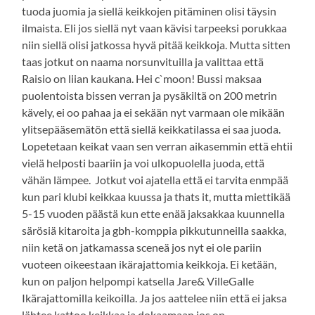
tuoda juomia ja siellä keikkojen pitäminen olisi täysin
ilmaista. Eli jos siellä nyt vaan kävisi tarpeeksi porukkaa
niin siellä olisi jatkossa hyvä pitää keikkoja. Mutta sitten
taas jotkut on naama norsunvituilla ja valittaa että
Raisio on liian kaukana. Hei c`moon! Bussi maksaa
puolentoista bissen verran ja pysäkiltä on 200 metrin
kävely, ei oo pahaa ja ei sekään nyt varmaan ole mikään
ylitsepääsemätön että siellä keikkatilassa ei saa juoda.
Lopetetaan keikat vaan sen verran aikasemmin että ehtii
vielä helposti baariin ja voi ulkopuolella juoda, että
vähän lämpee. Jotkut voi ajatella että ei tarvita enmpää
kun pari klubi keikkaa kuussa ja thats it, mutta miettikää
5-15 vuoden päästä kun ette enää jaksakkaa kuunnella
särösiä kitaroita ja gbh-komppia pikkutunneilla saakka,
niin ketä on jatkamassa sceneä jos nyt ei ole pariin
vuoteen oikeestaan ikärajattomia keikkoja. Ei ketään,
kun on paljon helpompi katsella Jare& VilleGalle
Ikärajattomilla keikoilla. Ja jos aattelee niin että ei jaksa
lähtee kattoo keikkaa ja dokaamaan jos on