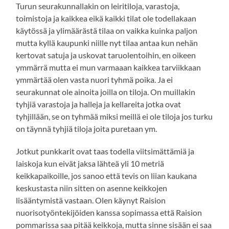
Turun seurakunnallakin on leiritiloja, varastoja,
toimistoja ja kaikkea eikä kaikki tilat ole todellakaan
käytössä ja ylimäärästä tilaa on vaikka kuinka paljon
mutta kyllä kaupunki niille nyt tilaa antaa kun nehän
kertovat satuja ja uskovat taruolentoihin, en oikeen
ymmärrä mutta ei mun varmaaan kaikkea tarviikkaan
ymmärtää olen vasta nuori tyhmä poika. Ja ei
seurakunnat ole ainoita joilla on tiloja. On muillakin
tyhjiä varastoja ja halleja ja kellareita jotka ovat
tyhjillään, se on tyhmää miksi meillä ei ole tiloja jos turku
on täynnä tyhjiä tiloja joita puretaan ym.
Jotkut punkkarit ovat taas todella viitsimättämiä ja
laiskoja kun eivät jaksa lähteä yli 10 metriä
keikkapaikoille, jos sanoo että tevis on liian kaukana
keskustasta niin sitten on asenne keikkojen
lisääntymistä vastaan. Olen käynyt Raision
nuorisotyöntekijöiden kanssa sopimassa että Raision
pommarissa saa pitää keikkoja, mutta sinne sisään ei saa