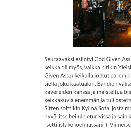
Seuraavaksi esiintyi God Given Ass
keikka oli myös, vaikka pitikin Ylei
Given Ass:n keikalla jotkut parempi
siellä joku kaatuakin. Bändien välis
kavereiden kanssa ja maisteltua bi
keikkakuvia enemmän ja tuli ostett
Sitten soittikin Kylmä Sota, josta 
hyvä, itse heiluin eturivissä ja sain 
”settilistakokoelmassani”). Viimeise