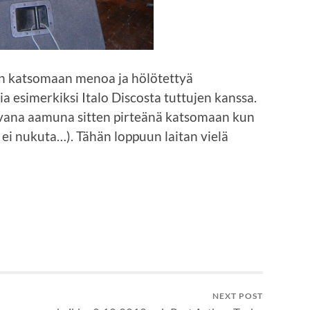
oon katsomaan menoa ja hölötettyä
 esimerkiksi Italo Discosta tuttujen kanssa.
aavana aamuna sitten pirteänä katsomaan kun
a ei nukuta…). Tähän loppuun laitan vielä
NEXT POST