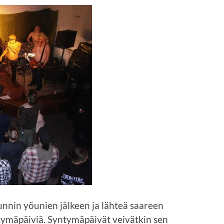
tunnin yöunien jälkeen ja lähteä saareen
ymäpäiviä. Syntymäpäivät veivätkin sen