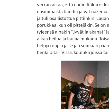
verran aikaa, että ehdin Räkärokkii
ensimmäistä bändiä jäivät näkemätt
ja tuli osallistuttua pittiinkin. La
porukkaa, kun oli pittejäkin. Se on 
(yleensä ainakin ”Jyvät ja akanat” j
alkaa heilua ja laulaa mukana. Tois
helppo oppia ja se jää soimaan pääh
henkilöitä TV:ssä, koulukirjoissa tai