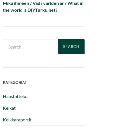
Mikä ihmeen / Vad i världen är / What in
the world is DIYTurku.net?
Search
for:
KATEGORIAT
Haastattelut
Keikat
Keikkaraportit