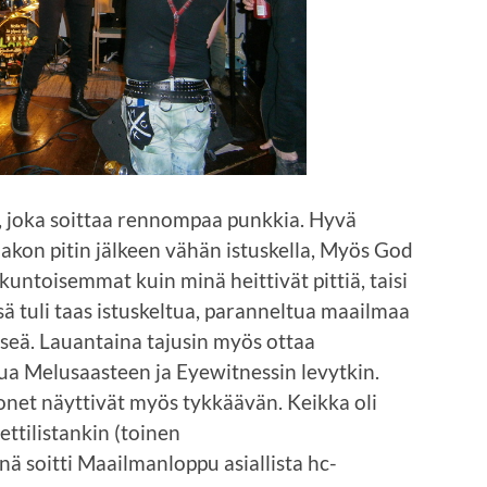
, joka soittaa rennompaa punkkia. Hyvä
slakon pitin jälkeen vähän istuskella, Myös God
kuntoisemmat kuin minä heittivät pittiä, taisi
sä tuli taas istuskeltua, paranneltua maailmaa
sseä. Lauantaina tajusin myös ottaa
ua Melusaasteen ja Eyewitnessin levytkin.
monet näyttivät myös tykkäävän. Keikka oli
settilistankin (toinen
nä soitti Maailmanloppu asiallista hc-