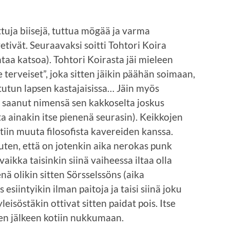
uttuja biisejä, tuttua mögää ja varma
etivät. Seuraavaksi soitti Tohtori Koira
taa katsoa). Tohtori Koirasta jäi mieleen
 terveiset”, joka sitten jäikin päähän soimaan,
utun lapsen kastajaisissa… Jäin myös
 saanut nimensä sen kakkoselta joskus
a ainakin itse pienenä seurasin). Keikkojen
eltiin muuta filosofista kavereiden kanssa.
uuten, että on jotenkin aika nerokas punk
aikka taisinkin siinä vaiheessa iltaa olla
ä olikin sitten Sörsselssöns (aika
esiintyikin ilman paitoja ja taisi siinä joku
isöstäkin ottivat sitten paidat pois. Itse
sen jälkeen kotiin nukkumaan.