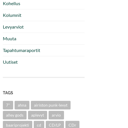
Kohellus
Kolumnit
Levyarviot
Muuta
Tapahtumaraportit
Uutiset
TAGS
7''
ahna
airiston punk-levyt
alley gods
aplevyt
arvio
baariprojekti
cd
CD/LP
CDr