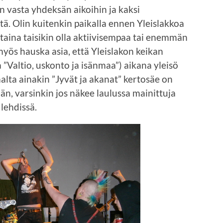
n vasta yhdeksän aikoihin ja kaksi
ä. Olin kuitenkin paikalla ennen Yleislakkoa
uantaina taisikin olla aktiivisempaa tai enemmän
myös hauska asia, että Yleislakon keikan
a ”Valtio, uskonto ja isänmaa”) aikana yleisö
aalta ainakin ”Jyvät ja akanat” kertosäe on
än, varsinkin jos näkee laulussa mainittuja
 lehdissä.