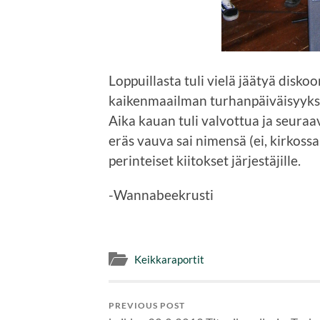
Loppuillasta tuli vielä jäätyä disk
kaikenmaailman turhanpäiväisyyksia
Aika kauan tuli valvottua ja seur
eräs vauva sai nimensä (ei, kirkoss
perinteiset kiitokset järjestäjille.
-Wannabeekrusti
Keikkaraportit
PREVIOUS POST