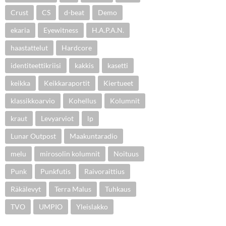
Crust
CS
d-beat
Demo
ekaria
Eyewitness
H.A.P.A.N.
haastattelut
Hardcore
identiteettikriisi
kakkis
kasetti
keikka
Keikkaraportit
Kiertueet
klassikkoarvio
Kohellus
Kolumnit
kraut
Levyarviot
lp
Lunar Outpost
Maakuntaradio
melu
mirosolin kolumnit
Noituus
Punk
Punkfutis
Raivoraittius
Räkälevyt
Terra Malus
Tuhkaus
TVO
UMPIO
Yleislakko