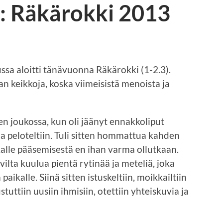
t: Räkärokki 2013
a aloitti tänävuonna Räkärokki (1-2.3).
aan keikkoja, koska viimeisistä menoista ja
en joukossa, kun oli jäänyt ennakkoliput
a peloteltiin. Tuli sitten hommattua kahden
kalle pääsemisestä en ihan varma ollutkaan.
ilta kuulua pientä rytinää ja meteliä, joka
paikalle. Siinä sitten istuskeltiin, moikkailtiin
stuttiin uusiin ihmisiin, otettiin yhteiskuvia ja