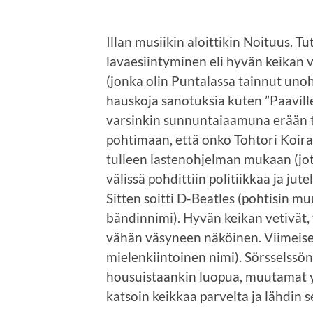
Illan musiikin aloittikin Noituus. T
lavaesiintyminen eli hyvän keikan v
(jonka olin Puntalassa tainnut unoh
hauskoja sanotuksia kuten ”Paaville
varsinkin sunnuntaiaamuna erään t
pohtimaan, että onko Tohtori Koira
tulleen lastenohjelman mukaan (jot
välissä pohdittiin politiikkaa ja jut
Sitten soitti D-Beatles (pohtisin m
bändinnimi). Hyvän keikan vetivät, v
vähän väsyneen näköinen. Viimeisen
mielenkiintoinen nimi). Sörsselssöns 
housuistaankin luopua, muutamat yle
katsoin keikkaa parvelta ja lähdin 