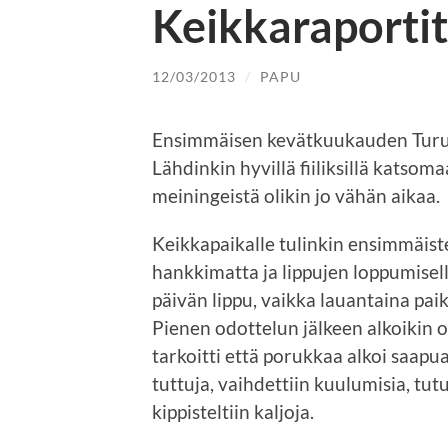
Keikkaraporti
12/03/2013
/
PAPU
Ensimmäisen kevätkuukauden Turuss
Lähdinkin hyvillä fiiliksillä katsom
meiningeistä olikin jo vähän aikaa.
Keikkapaikalle tulinkin ensimmäist
hankkimatta ja lippujen loppumisell
päivän lippu, vaikka lauantaina pai
Pienen odottelun jälkeen alkoikin ov
tarkoitti että porukkaa alkoi saapua 
tuttuja, vaihdettiin kuulumisia, tutu
kippisteltiin kaljoja.