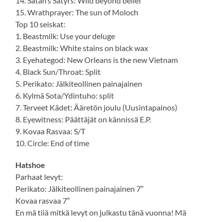
14. Satan’s Satyrs: Wild beyond belief
15. Wrathprayer: The sun of Moloch
Top 10 seiskat:
1. Beastmilk: Use your deluge
2. Beastmilk: White stains on black wax
3. Eyehategod: New Orleans is the new Vietnam
4. Black Sun/Throat: Split
5. Perikato: Jälkiteollinen painajainen
6. Kylmä Sota/Ydintuho: split
7. Terveet Kädet: Ääretön joulu (Uusintapainos)
8. Eyewitness: Päättäjät on kännissä E.P.
9. Kovaa Rasvaa: S/T
10. Circle: End of time
Hatshoe
Parhaat levyt:
Perikato: Jälkiteollinen painajainen 7″
Kovaa rasvaa 7″
En mä tiiä mitkä levyt on julkastu tänä vuonna! Mä