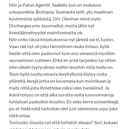
Niin ja Pahat Agentit. Saakelis kun on mukavoo
urkupunkkia. Brutopia/ Suohauta split, yks maailman
kovimmista spliteistä, ON. Olenhan minä myös
Dischargea yms. kuunnellut, mutta jätin nyt
itsestäänselvyydet mainitsematta, ok.
Niin onko tässä kirjoituksessa nyt järkeä vai ei, tuskin.
Vaan tää nyt oli joku tämmöinen muka listaus. kyllä
tiedän että olen pudonnut kuin eno veneestä musiikin
seuraamisen suhteen. Ehkä en yritä tarpeeksi tai sitten
olen oikein tyytyväinen noihin levyihin mitä mulla on.
Tosin kyllä tuolta omasta levyhyllystä löytyy noita
ylläreitä, levyjä jotka on kovempia kun muistikaan ja
myös niitä joita ihmettelee miksi olen hankkinut. Ja
ikävä totuus on että aika surutta noita luonnonvaroja
tuhlataan paskoihin levyihin. En edes kerro esimerkkejä,
jos et tiedä mitä tarkoitan olet just semmoine urpo joka
niitä ostaa.
Tuntuuko sinusta nyt että tuhlaisit aikaasi? Sori, kukaan