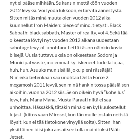
nyt ei pääse mihkään. Se kans nimettäköön vuoden
2012 levyksi. Voi lyödä lukkoon, ei tarvita äänestystä.
Sitten mitäs minä muuta olen vuoden 2012 aika
kuunnellut Iron Maiden: piece of mind, tietysti. Black
Sabbath: black sabbath, Master of reality, vol 4. Sekä tää
oikeestaa löytyi nyt vuoden 2012 aikana uudestaan
sabotage levy, oli unohtanut että täs on näinkin kovia
biisejä. Uusia tuttavuuksia on oikeestaan Sodom ja
Municipal waste, molemmat kyl iskeneet todella lujaa,
huh, huh. Asuuks mun sisällä joku pieni rässääjä?
Niin eikä tietenkään saa unohtaa Delta Force 2:
megamosh 2011 levyä, sen minä hankin tossa pääsiäisen
aikoihin, vuonna 2012 siis. Se on oikein hyvä ”kohellus”
levy, hah. Mana Mana, Musta Paraati niitä ei saa
unhoittaa. Hässäkkä, tätäkin minä olen kyl kuulostellut
lujasti (kiitos vaan Mirosol, kun tän mulle jostain netistä
löysit, kun ei tää tietokone vinyyliä soita). Sitten ihan
yksittäinen biisi joka ansaitsee tulla mainituksi Päät:
Jetset.