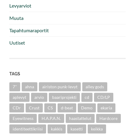
Levyarviot
Muuta
Tapahtumaraportit
Uutiset
TAGS
7''
ahna
airiston punk-levyt
alley gods
aplevyt
arvio
baariprojekti
cd
CD/LP
CDr
Crust
CS
d-beat
Demo
ekaria
Eyewitness
H.A.P.A.N.
haastattelut
Hardcore
identiteettikriisi
kakkis
kasetti
keikka