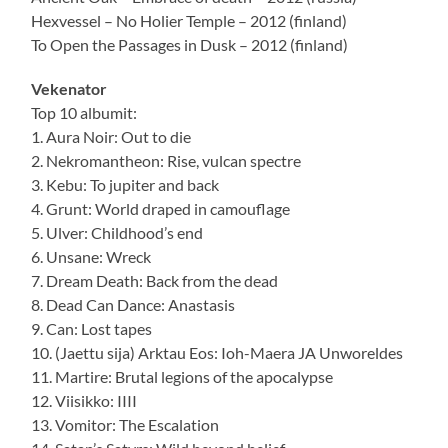
Hexvessel – No Holier Temple – 2012 (finland)
To Open the Passages in Dusk – 2012 (finland)
Vekenator
Top 10 albumit:
1. Aura Noir: Out to die
2. Nekromantheon: Rise, vulcan spectre
3. Kebu: To jupiter and back
4. Grunt: World draped in camouflage
5. Ulver: Childhood’s end
6. Unsane: Wreck
7. Dream Death: Back from the dead
8. Dead Can Dance: Anastasis
9. Can: Lost tapes
10. (Jaettu sija) Arktau Eos: Ioh-Maera JA Unworeldes
11. Martire: Brutal legions of the apocalypse
12. Viisikko: IIII
13. Vomitor: The Escalation