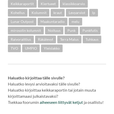
Keikkaraportit
Kiertueet
klassikkoarvio
Kohellus
Kolumnit
kraut
Levyarviot
lp
Lunar Outpost
Maakuntaradio
melu
mirosolin kolumnit
Noituus
Punk
Punkfutis
Raivoraittius
Räkälevyt
Terra Malus
Tuhkaus
TVO
UMPIO
Yleislakko
Haluatko kirjoittaa tälle sivulle?
Haluatko levysi arvioitavaksi tälle sivulle?
Haluatko kirjoittaa keikkaraportin tai jotain muuta
kirjoittamaasi julkaistavaksi?
Tsekkaa foorumin
aiheeseen
liittyvät ketjut
ja osallistu!