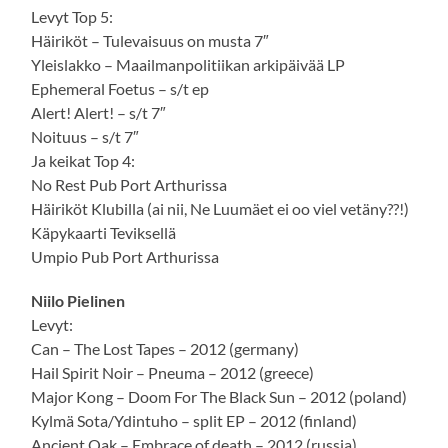
Levyt Top 5:
Häiriköt – Tulevaisuus on musta 7″
Yleislakko – Maailmanpolitiikan arkipäivää LP
Ephemeral Foetus – s/t ep
Alert! Alert! – s/t 7″
Noituus – s/t 7″
Ja keikat Top 4:
No Rest Pub Port Arthurissa
Häiriköt Klubilla (ai nii, Ne Luumäet ei oo viel vetäny??!)
Käpykaarti Teviksellä
Umpio Pub Port Arthurissa
Niilo Pielinen
Levyt:
Can – The Lost Tapes – 2012 (germany)
Hail Spirit Noir – Pneuma – 2012 (greece)
Major Kong – Doom For The Black Sun – 2012 (poland)
Kylmä Sota/Ydintuho – split EP – 2012 (finland)
Ancient Oak – Embrace of death – 2012 (russia)