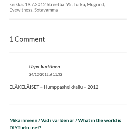
keikka: 19.7.2012 Streetbar95, Turku, Mugrind,
Eyewitness, Sotavamma
1 Comment
Urpo Junttinen
24/12/2012 at 11:32
ELÄKELÄISET – Humppasheikkailu – 2012
Mikä ihmeen / Vad i världen är / What in the world is
DIYTurku.net?