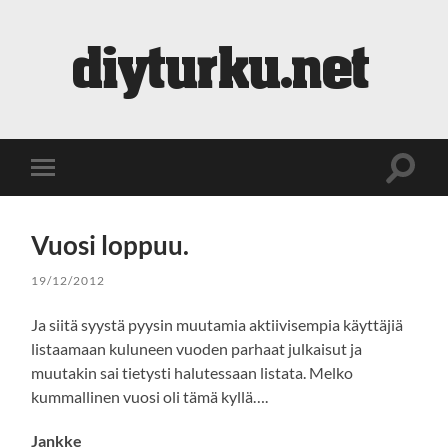
diyturku.net
Toggle
Toggle
search
mobile
field
menu
Vuosi loppuu.
19/12/2012
Ja siitä syystä pyysin muutamia aktiivisempia käyttäjiä
listaamaan kuluneen vuoden parhaat julkaisut ja
muutakin sai tietysti halutessaan listata. Melko
kummallinen vuosi oli tämä kyllä….
Jankke