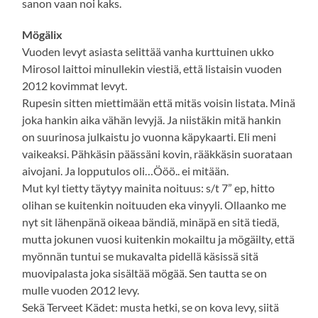
sanon vaan noi kaks.
Mögälix
Vuoden levyt asiasta selittää vanha kurttuinen ukko
Mirosol laittoi minullekin viestiä, että listaisin vuoden
2012 kovimmat levyt.
Rupesin sitten miettimään että mitäs voisin listata. Minä
joka hankin aika vähän levyjä. Ja niistäkin mitä hankin
on suurinosa julkaistu jo vuonna käpykaarti. Eli meni
vaikeaksi. Pähkäsin päässäni kovin, rääkkäsin suorataan
aivojani. Ja lopputulos oli…Ööö.. ei mitään.
Mut kyl tietty täytyy mainita noituus: s/t 7” ep, hitto
olihan se kuitenkin noituuden eka vinyyli. Ollaanko me
nyt sit lähenpänä oikeaa bändiä, minäpä en sitä tiedä,
mutta jokunen vuosi kuitenkin mokailtu ja mögäilty, että
myönnän tuntui se mukavalta pidellä käsissä sitä
muovipalasta joka sisältää mögää. Sen tautta se on
mulle vuoden 2012 levy.
Sekä Terveet Kädet: musta hetki, se on kova levy, siitä