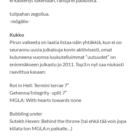
ei käskenyt lukemaan, rahoja ei palauteta.
tulipahan zegoilua.
-mögälix-
Kukko
Pirun vaikeeta on laatia listaa näin yhtäkkiä, kun ei oo
seurannu uusia julkaisuja kovin aktiivisesti, omat
kuluneena vuonna luukutelluimmat “uutuudet” on
enimmäkseen julkastu jo 2011. Top3:n nyt saa niukasti
raavittua kasaan:
Rot in Hell: Termini terrae 7″
Gehenna/Integrity -split 7″
MGLA: With hearts towards none
Bubbling under
Sutekh Hexen: Behind the throne (tai ehkä tää vois jopa
kiilata ton MGLA:n paikalle…)