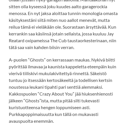
sitten olla kyseessä joku kuudes aalto garagerockia
menossa. En nyt jaksa aloittaa tunnin monologia omasta
käsityksestäni siitä miten nuo aallot menevät, mutta
reilua tämä ei vieläkään ole. Suorastaan ärsyttävää. Kun
kerrankin saa käsiinsä jotain sellaista, jossa kuuluu Jay
Reatard oxipameissa The Cub taustaorkesterinaan, niin
tätä saa vain kahden biisin verran.
A-puolen “Ghosts” on kerrassaan maukas. Nykivä biitti
pyörittää ilmavaa ja kaunista kappeletta eteenpäin kuin
vierivä tiiliskivi mukulakivitettyä rinnettä. Säkeistö
tuntuu jo itsessään kertosäkeeltä ja todellisen kertsin
noustessa leukani tipahti pari senttiä alemmaksi.
Kakkospuolen “Crazy About You” jää hiuksenhienosti
jälkeen “Ghosts”ista, mutta pitää silti tukevasti
kuristuotteensa hengen loppumiseen asti.
Purkkapoppimaisuutta kun tällä on mukavasti
avauspuolta enemmän.