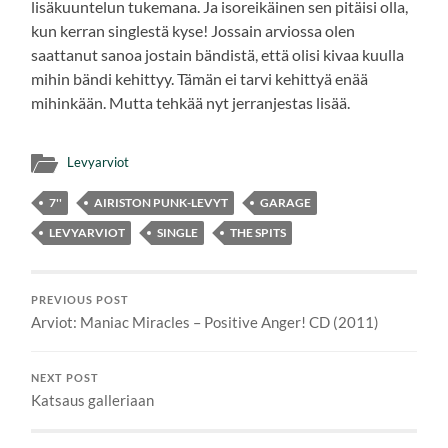
lisäkuuntelun tukemana. Ja isoreikäinen sen pitäisi olla,
kun kerran singlestä kyse! Jossain arviossa olen
saattanut sanoa jostain bändistä, että olisi kivaa kuulla
mihin bändi kehittyy. Tämän ei tarvi kehittyä enää
mihinkään. Mutta tehkää nyt jerranjestas lisää.
Levyarviot
7''
AIRISTON PUNK-LEVYT
GARAGE
LEVYARVIOT
SINGLE
THE SPITS
PREVIOUS POST
Arviot: Maniac Miracles – Positive Anger! CD (2011)
NEXT POST
Katsaus galleriaan