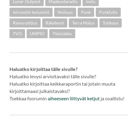
Lunar Outpost
Maakuntaradio
melu
mirosolin kolumnit
Noituus
Punk
Punkfutis
Raivoraittius
Räkälevyt
Terra Malus
Tuhkaus
TVO
UMPIO
Yleislakko
Haluatko kirjoittaa tälle sivulle?
Haluatko levysi arvioitavaksi tälle sivulle?
Haluatko kirjoittaa keikkaraportin tai jotain muuta
kirjoittamaasi julkaistavaksi?
Tsekkaa foorumin
aiheeseen
liittyvät ketjut
ja osallistu!