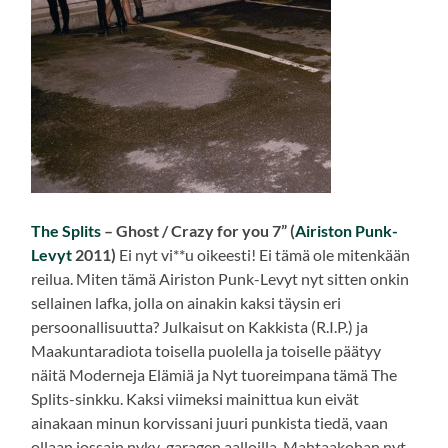
The Splits
– Ghost / Crazy for you 7” (
Airiston Punk-
Levyt
2011)
Ei nyt vi**u oikeesti! Ei tämä ole mitenkään
reilua. Miten tämä Airiston Punk-Levyt nyt sitten onkin
sellainen lafka, jolla on ainakin kaksi täysin eri
persoonallisuutta? Julkaisut on Kakkista (R.I.P.) ja
Maakuntaradiota toisella puolella ja toiselle päätyy
näitä Moderneja Elämiä ja Nyt tuoreimpana tämä The
Splits-sinkku. Kaksi viimeksi mainittua kun eivät
ainakaan minun korvissani juuri punkista tiedä, vaan
ollaan jossain nyky-garagen aalloilla. Mahtaakohan nyt