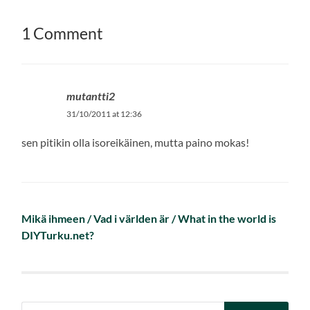
1 Comment
mutantti2
31/10/2011 at 12:36
sen pitikin olla isoreikäinen, mutta paino mokas!
Mikä ihmeen / Vad i världen är / What in the world is
DIYTurku.net?
Search