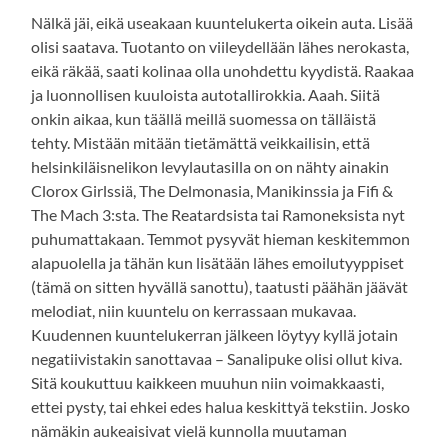
Nälkä jäi, eikä useakaan kuuntelukerta oikein auta. Lisää
olisi saatava. Tuotanto on viileydellään lähes nerokasta,
eikä räkää, saati kolinaa olla unohdettu kyydistä. Raakaa
ja luonnollisen kuuloista autotallirokkia. Aaah. Siitä
onkin aikaa, kun täällä meillä suomessa on tälläistä
tehty. Mistään mitään tietämättä veikkailisin, että
helsinkiläisnelikon levylautasilla on on nähty ainakin
Clorox Girlssiä, The Delmonasia, Manikinssia ja Fifi &
The Mach 3:sta. The Reatardsista tai Ramoneksista nyt
puhumattakaan. Temmot pysyvät hieman keskitemmon
alapuolella ja tähän kun lisätään lähes emoilutyyppiset
(tämä on sitten hyvällä sanottu), taatusti päähän jäävät
melodiat, niin kuuntelu on kerrassaan mukavaa.
Kuudennen kuuntelukerran jälkeen löytyy kyllä jotain
negatiivistakin sanottavaa – Sanalipuke olisi ollut kiva.
Sitä koukuttuu kaikkeen muuhun niin voimakkaasti,
ettei pysty, tai ehkei edes halua keskittyä tekstiin. Josko
nämäkin aukeaisivat vielä kunnolla muutaman