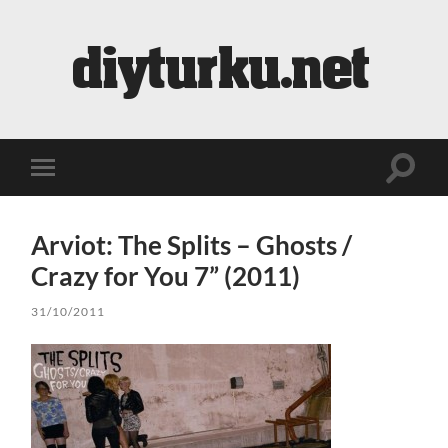
diyturku.net
Toggle
Toggle
search
mobile
field
menu
Arviot: The Splits – Ghosts /
Crazy for You 7” (2011)
31/10/2011