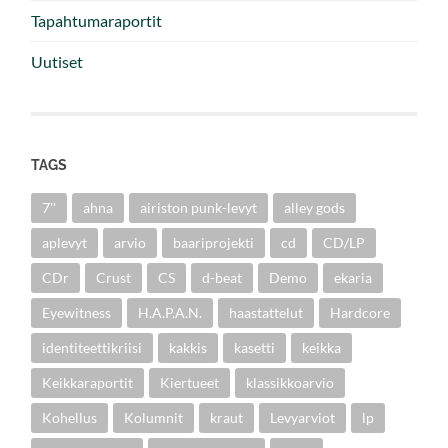
Tapahtumaraportit
Uutiset
TAGS
7''
ahna
airiston punk-levyt
alley gods
aplevyt
arvio
baariprojekti
cd
CD/LP
CDr
Crust
CS
d-beat
Demo
ekaria
Eyewitness
H.A.P.A.N.
haastattelut
Hardcore
identiteettikriisi
kakkis
kasetti
keikka
Keikkaraportit
Kiertueet
klassikkoarvio
Kohellus
Kolumnit
kraut
Levyarviot
lp