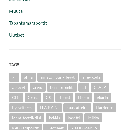
Muuta
Tapahtumaraportit
Uutiset
TAGS
7''
ahna
airiston punk-levyt
alley gods
aplevyt
arvio
baariprojekti
cd
CD/LP
CDr
Crust
CS
d-beat
Demo
ekaria
Eyewitness
H.A.P.A.N.
haastattelut
Hardcore
identiteettikriisi
kakkis
kasetti
keikka
Keikkaraportit
Kiertueet
klassikkoarvio