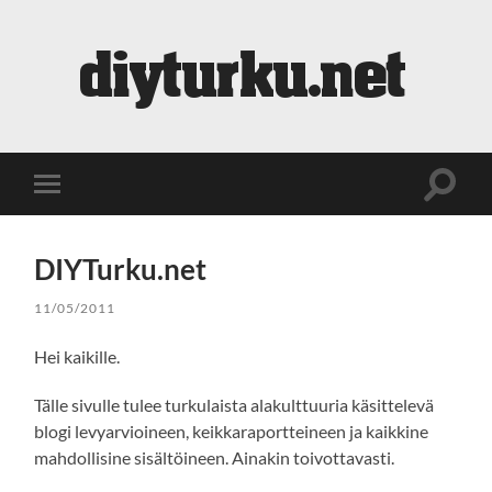
diyturku.net
Toggle
Toggle
search
mobile
field
menu
DIYTurku.net
11/05/2011
Hei kaikille.
Tälle sivulle tulee turkulaista alakulttuuria käsittelevä
blogi levyarvioineen, keikkaraportteineen ja kaikkine
mahdollisine sisältöineen. Ainakin toivottavasti.