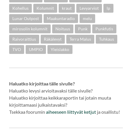
Kohellus
Kolumnit
kraut
Levyarviot
lp
Lunar Outpost
Maakuntaradio
melu
mirosolin kolumnit
Noituus
Punk
Punkfutis
Raivoraittius
Räkälevyt
Terra Malus
Tuhkaus
TVO
UMPIO
Yleislakko
Haluatko kirjoittaa tälle sivulle?
Haluatko levysi arvioitavaksi tälle sivulle?
Haluatko kirjoittaa keikkaraportin tai jotain muuta
kirjoittamaasi julkaistavaksi?
Tsekkaa foorumin
aiheeseen
liittyvät ketjut
ja osallistu!