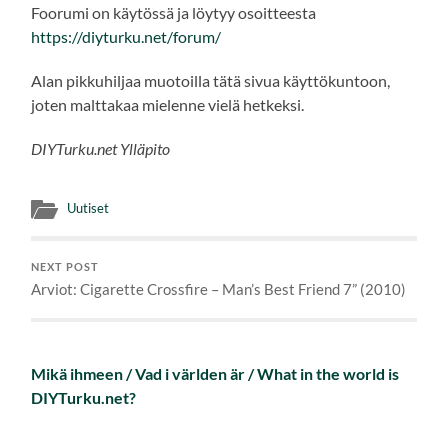
Foorumi on käytössä ja löytyy osoitteesta
https://diyturku.net/forum/
Alan pikkuhiljaa muotoilla tätä sivua käyttökuntoon,
joten malttakaa mielenne vielä hetkeksi.
DIYTurku.net Ylläpito
Uutiset
NEXT POST
Arviot: Cigarette Crossfire – Man’s Best Friend 7” (2010)
Mikä ihmeen / Vad i världen är / What in the world is
DIYTurku.net?