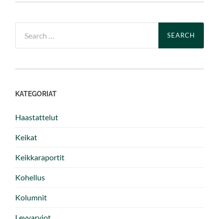
Search
for:
KATEGORIAT
Haastattelut
Keikat
Keikkaraportit
Kohellus
Kolumnit
Levyarviot