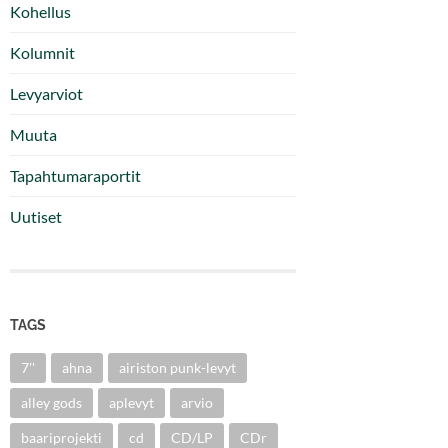
Kohellus
Kolumnit
Levyarviot
Muuta
Tapahtumaraportit
Uutiset
TAGS
7''
ahna
airiston punk-levyt
alley gods
aplevyt
arvio
baariprojekti
cd
CD/LP
CDr