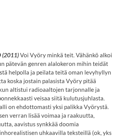
D (2011)
Voi Vyöry minkä teit. Vähänkö alkoi
kun pätevän genren alalokeron mihin teidät
ästä helpolla ja peilata teitä oman levyhyllyn
ta koska jostain palasista Vyöry pitää
 kun altistui radioaaltojen tarjonnalle ja
ponnekkaasti veisaa siitä kulutusjuhlasta.
lli on ehdottomasti yksi palikka Vyörystä.
en verran lisää voimaa ja raakuutta,
uutta, aavistus synkkää doomia
nhorealistisen uhkaavilla teksteillä (ok, yks