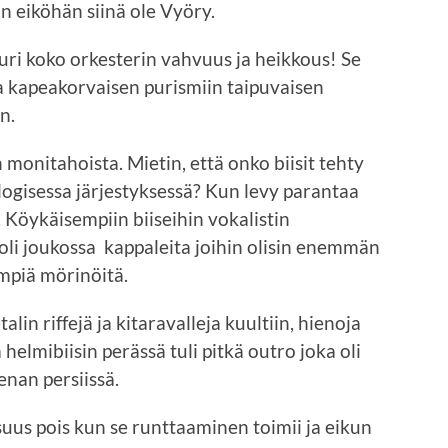
in eiköhän siinä ole Vyöry.
uri koko orkesterin vahvuus ja heikkous! Se
a kapeakorvaisen purismiin taipuvaisen
n.
 monitahoista. Mietin, että onko biisit tehty
nologisessa järjestyksessä? Kun levy parantaa
 Köykäisempiin biiseihin vokalistin
oli joukossa kappaleita joihin olisin enemmän
mpiä mörinöitä.
n riffejä ja kitaravalleja kuultiin, hienoja
 helmibiisin perässä tuli pitkä outro joka oli
nan persiissä.
uus pois kun se runttaaminen toimii ja eikun