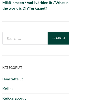
Mikä ihmeen / Vad i världen är / What in
the world is DIYTurku.net?
Search
for:
KATEGORIAT
Haastattelut
Keikat
Keikkaraportit