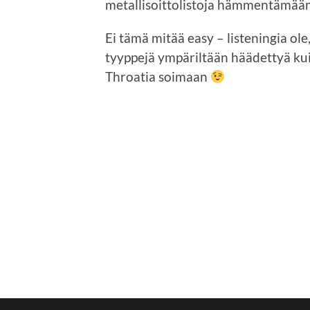
metallisoittolistoja hämmentämää
Ei tämä mitää easy – listeningia ole,
tyyppejä ympäriltään häädettyä kuin
Throatia soimaan