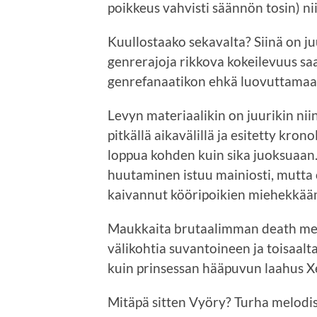
poikkeus vahvisti säännön tosin) ni
Kuullostaako sekavalta? Siinä on ju
genrerajoja rikkova kokeilevuus sa
genrefanaatikon ehkä luovuttamaa
Levyn materiaalikin on juurikin niin
pitkällä aikavälillä ja esitetty kro
loppua kohden kuin sika juoksuaan.
huutaminen istuu mainiosti, mutta 
kaivannut kööripoikien miehekkää
Maukkaita brutaalimman death metali
välikohtia suvantoineen ja toisaalta
kuin prinsessan hääpuvun laahus Xe
Mitäpä sitten Vyöry? Turha melodis