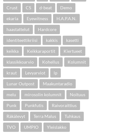
Crust
CS
d-beat
Demo
ekaria
Eyewitness
H.A.P.A.N.
haastattelut
Hardcore
identiteettikriisi
kakkis
kasetti
keikka
Keikkaraportit
Kiertueet
klassikkoarvio
Kohellus
Kolumnit
kraut
Levyarviot
lp
Lunar Outpost
Maakuntaradio
melu
mirosolin kolumnit
Noituus
Punk
Punkfutis
Raivoraittius
Räkälevyt
Terra Malus
Tuhkaus
TVO
UMPIO
Yleislakko