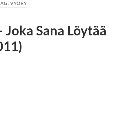
TAG:
VYÖRY
– Joka Sana Löytää
011)