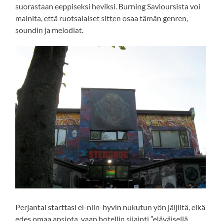
suorastaan eeppiseksi heviksi. Burning Savioursista voi
mainita, että ruotsalaiset sitten osaa tämän genren,
soundin ja melodiat.
Perjantai starttasi ei-niin-hyvin nukutun yön jäljiltä, eikä
edes omaa ansiota, vaan hotellin sijainti ”eläväisellä