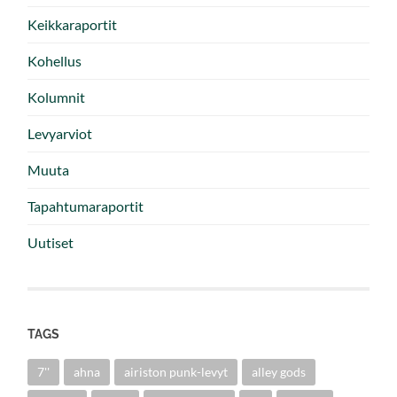
Keikkaraportit
Kohellus
Kolumnit
Levyarviot
Muuta
Tapahtumaraportit
Uutiset
TAGS
7''
ahna
airiston punk-levyt
alley gods