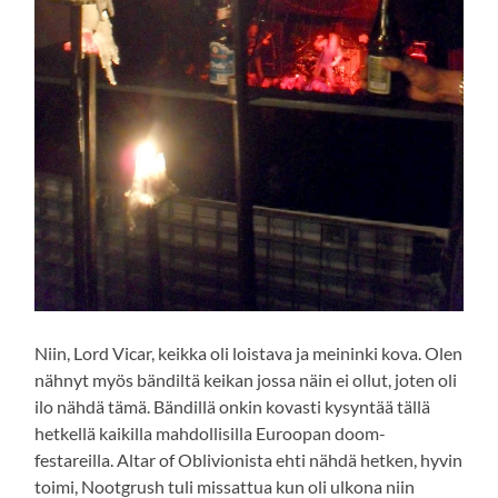
Niin, Lord Vicar, keikka oli loistava ja meininki kova. Olen
nähnyt myös bändiltä keikan jossa näin ei ollut, joten oli
ilo nähdä tämä. Bändillä onkin kovasti kysyntää tällä
hetkellä kaikilla mahdollisilla Euroopan doom-
festareilla. Altar of Oblivionista ehti nähdä hetken, hyvin
toimi, Nootgrush tuli missattua kun oli ulkona niin