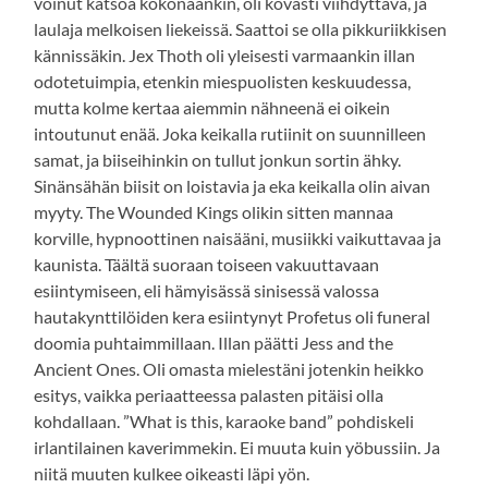
voinut katsoa kokonaankin, oli kovasti viihdyttävä, ja
laulaja melkoisen liekeissä. Saattoi se olla pikkuriikkisen
kännissäkin. Jex Thoth oli yleisesti varmaankin illan
odotetuimpia, etenkin miespuolisten keskuudessa,
mutta kolme kertaa aiemmin nähneenä ei oikein
intoutunut enää. Joka keikalla rutiinit on suunnilleen
samat, ja biiseihinkin on tullut jonkun sortin ähky.
Sinänsähän biisit on loistavia ja eka keikalla olin aivan
myyty. The Wounded Kings olikin sitten mannaa
korville, hypnoottinen naisääni, musiikki vaikuttavaa ja
kaunista. Täältä suoraan toiseen vakuuttavaan
esiintymiseen, eli hämyisässä sinisessä valossa
hautakynttilöiden kera esiintynyt Profetus oli funeral
doomia puhtaimmillaan. Illan päätti Jess and the
Ancient Ones. Oli omasta mielestäni jotenkin heikko
esitys, vaikka periaatteessa palasten pitäisi olla
kohdallaan. ”What is this, karaoke band” pohdiskeli
irlantilainen kaverimmekin. Ei muuta kuin yöbussiin. Ja
niitä muuten kulkee oikeasti läpi yön.