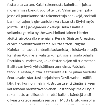
festareita varten. Kaksi rakennusta kulmittain, joissa
molemmissa bändit vuorottelivat. Väliin jäi pieni piha
jossa oli puunkannoista rakennettuja penkkejä, cocktail
bar (mojitojen ja gin-tonicien kera baarista löytyi myös
jointti-lista ) ja vegaaniruokakoju. Aika asiallisia
seitanburgereita by the way. Hollantilainen Herder
aloitti raivokkaalla energialla. Perään Sinister Creation,
ei oikein vakuuttanut tämä. Mutta sitten. Pilgrim.
Kuinka mahtavaa tunteella laulamista ja loistavia biisejä.
Ranskan Aguirre jäi välistä kun piti sosialisoida pihalla.
Porukka oli mahtavaa, koko festarin ajan oli suorastaan
ihailtavan hyvä, yhteisöllinen tunnelma. Patcheja,
farkkua, rastaa, niittiä ja tatuointeja tulvi pihan täydeltä.
Seuraavaksi starttasi norjalainen Devil, wohou, näillä
lähti heti kunnon meininki. Brutusta ehti tämän jälkeen
katsomaan harmittavan vähän. Festariohjelma oli kyllä
rakennettu asiallisesti niin, että kaikkia bändejä ehtii
oikeasti katsoa ainakin sen osan. Mutta Brutuksen olisi