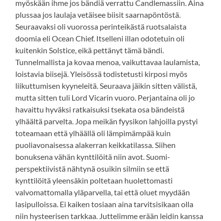
myöskään ihme jos bändiä verrattu Candlemassiin. Aina
plussaa jos laulaja vetäisee biisit saarnapöntöstä.
Seuraavaksi oli vuorossa perinteikästä ruotsalaista
doomia eli Ocean Chief. Itselleni illan odotetuin oli
kuitenkin Solstice, eikä pettänyt tämä bändi.
Tunnelmallista ja kovaa menoa, vaikuttavaa laulamista,
loistavia biisejä. Yleisössä todistetusti kirposi myös
liikuttumisen kyyneleitä. Seuraava jäikin sitten välistä,
mutta sitten tuli Lord Vicarin vuoro. Perjantaina oli jo
havaittu hyväksi ratkaisuksi tsekata osa bändeistä
ylhäältä parvelta. Jopa meikän fyysikon lahjoilla pystyi
toteamaan että ylhäällä oli lämpimämpää kuin
puoliavonaisessa alakerran keikkatilassa. Siihen
bonuksena vähän kynttilöitä niin avot. Suomi-
perspektiivistä nähtynä osuikin silmiin se että
kynttilöitä yleensäkin poltetaan huolettomasti
valvomattomalla yläparvella, tai että oluet myydään
lasipulloissa. Ei kaiken tosiaan aina tarvitsisikaan olla
niin hysteerisen tarkkaa. Juttelimme erään leidin kanssa