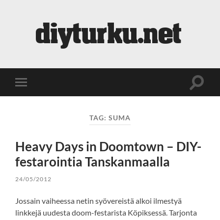
diyturku.net
Toggle
Toggle
search
mobile
field
menu
TAG:
SUMA
Heavy Days in Doomtown – DIY-
festarointia Tanskanmaalla
24/05/2012
Jossain vaiheessa netin syövereistä alkoi ilmestyä
linkkejä uudesta doom-festarista Köpiksessä. Tarjonta