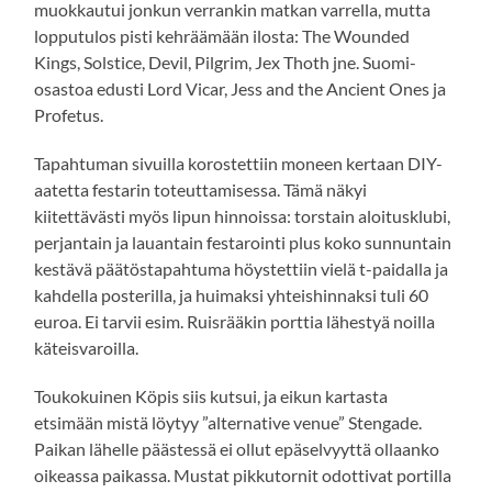
muokkautui jonkun verrankin matkan varrella, mutta
lopputulos pisti kehräämään ilosta: The Wounded
Kings, Solstice, Devil, Pilgrim, Jex Thoth jne. Suomi-
osastoa edusti Lord Vicar, Jess and the Ancient Ones ja
Profetus.
Tapahtuman sivuilla korostettiin moneen kertaan DIY-
aatetta festarin toteuttamisessa. Tämä näkyi
kiitettävästi myös lipun hinnoissa: torstain aloitusklubi,
perjantain ja lauantain festarointi plus koko sunnuntain
kestävä päätöstapahtuma höystettiin vielä t-paidalla ja
kahdella posterilla, ja huimaksi yhteishinnaksi tuli 60
euroa. Ei tarvii esim. Ruisrääkin porttia lähestyä noilla
käteisvaroilla.
Toukokuinen Köpis siis kutsui, ja eikun kartasta
etsimään mistä löytyy ”alternative venue” Stengade.
Paikan lähelle päästessä ei ollut epäselvyyttä ollaanko
oikeassa paikassa. Mustat pikkutornit odottivat portilla