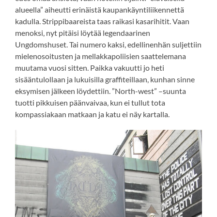
alueella” aiheutti erinäistä kaupankäyntiliikennettä
kadulla. Strippibaareista taas raikasi kasarihitit. Vaan
menoksi, nyt pitäisi löytää legendaarinen
Ungdomshuset. Tai numero kaksi, edellinenhän suljettiin
mielenosoitusten ja mellakkapoliisien saattelemana
muutama vuosi sitten. Paikka vakuutti jo heti
sisääntulollaan ja lukuisilla graffiteillaan, kunhan sinne
eksymisen jälkeen löydettiin. ”North-west” –suunta
tuotti pikkuisen päänvaivaa, kun ei tullut tota
kompassiakaan matkaan ja katu ei näy kartalla.