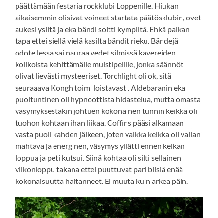
päättämään festaria rockklubi Loppenille. Hiukan
aikaisemmin olisivat voineet startata päätösklubin, ovet
aukesi ysiltä ja eka bändi soitti kympiltä. Ehkä paikan
tapa ettei siellä vielä kasilta bändit rieku. Bändejä
odotellessa sai nauraa vedet silmissä kavereiden
kolikoista kehittämälle muistipelille, jonka säännöt
olivat lievästi mysteeriset. Torchlight oli ok, sitä
seuraaava Kongh toimi loistavasti. Aldebaranin eka
puoltuntinen oli hypnoottista hidastelua, mutta omasta
väsymyksestäkin johtuen kokonainen tunnin keikka oli
tuohon kohtaan ihan liikaa. Coffins pääsi alkamaan
vasta puoli kahden jälkeen, joten vaikka keikka oli vallan
mahtava ja energinen, väsymys yllätti ennen keikan
loppua ja peti kutsui. Siinä kohtaa oli silti sellainen
viikonloppu takana ettei puuttuvat pari biisiä enää
kokonaisuutta haitanneet. Ei muuta kuin arkea päin.