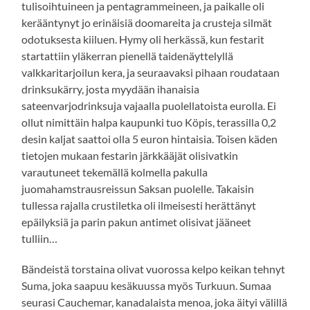
tulisoihtuineen ja pentagrammeineen, ja paikalle oli
kerääntynyt jo erinäisiä doomareita ja crusteja silmät
odotuksesta kiiluen. Hymy oli herkässä, kun festarit
startattiin yläkerran pienellä taidenäyttelyllä
valkkaritarjoilun kera, ja seuraavaksi pihaan roudataan
drinksukärry, josta myydään ihanaisia
sateenvarjodrinksuja vajaalla puolellatoista eurolla. Ei
ollut nimittäin halpa kaupunki tuo Köpis, terassilla 0,2
desin kaljat saattoi olla 5 euron hintaisia. Toisen käden
tietojen mukaan festarin järkkääjät olisivatkin
varautuneet tekemällä kolmella pakulla
juomahamstrausreissun Saksan puolelle. Takaisin
tullessa rajalla crustiletka oli ilmeisesti herättänyt
epäilyksiä ja parin pakun antimet olisivat jääneet
tulliin…
Bändeistä torstaina olivat vuorossa kelpo keikan tehnyt
Suma, joka saapuu kesäkuussa myös Turkuun. Sumaa
seurasi Cauchemar, kanadalaista menoa, joka äityi välillä