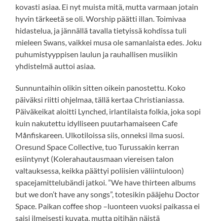
kovasti asiaa. Ei nyt muista mitä, mutta varmaan jotain
hyvin tärkeetä se oli. Worship päätti illan. Toimivaa
hidastelua, ja jännällä tavalla tietyissä kohdissa tuli
mieleen Swans, vaikkei musa ole samanlaista edes. Joku
puhumistyyppisen laulun ja rauhallisen musiikin
yhdistelmä auttoi asiaa.
Sunnuntaihin olikin sitten oikein panostettu. Koko
päiväksi riitti ohjelmaa, tällä kertaa Christianiassa.
Päiväkeikat aloitti Lynched, irlantilaista folkia, joka sopi
kuin nakutettu idylliseen puutarhamaiseen Cafe
Månfiskareen. Ulkotiloissa siis, onneksi ilma suosi.
Oresund Space Collective, tuo Turussakin kerran
esiintynyt (Kolerahautausmaan viereisen talon
valtauksessa, keikka päättyi poliisien väliintuloon)
spacejamittelubändi jatkoi. ”We have thirteen albums
but we don’t have any songs”, totesikin pääjehu Doctor
Space. Paikan coffee shop –luonteen vuoksi paikassa ei
saisi ilmeisesti kuvata, mutta pitihän näistä