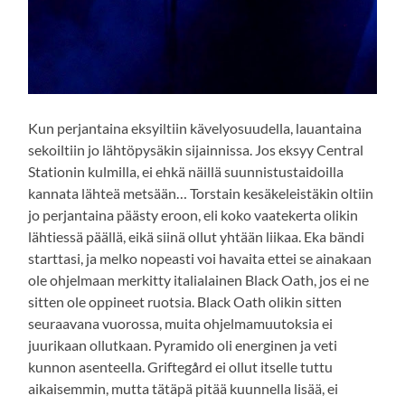
Kun perjantaina eksyiltiin kävelyosuudella, lauantaina
sekoiltiin jo lähtöpysäkin sijainnissa. Jos eksyy Central
Stationin kulmilla, ei ehkä näillä suunnistustaidoilla
kannata lähteä metsään… Torstain kesäkeleistäkin oltiin
jo perjantaina päästy eroon, eli koko vaatekerta olikin
lähtiessä päällä, eikä siinä ollut yhtään liikaa. Eka bändi
starttasi, ja melko nopeasti voi havaita ettei se ainakaan
ole ohjelmaan merkitty italialainen Black Oath, jos ei ne
sitten ole oppineet ruotsia. Black Oath olikin sitten
seuraavana vuorossa, muita ohjelmamuutoksia ei
juurikaan ollutkaan. Pyramido oli energinen ja veti
kunnon asenteella. Griftegård ei ollut itselle tuttu
aikaisemmin, mutta tätäpä pitää kuunnella lisää, ei