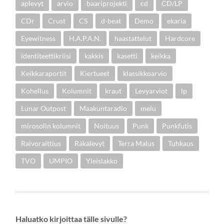
aplevyt
arvio
baariprojekti
cd
CD/LP
CDr
Crust
CS
d-beat
Demo
ekaria
Eyewitness
H.A.P.A.N.
haastattelut
Hardcore
identiteettikriisi
kakkis
kasetti
keikka
Keikkaraportit
Kiertueet
klassikkoarvio
Kohellus
Kolumnit
kraut
Levyarviot
lp
Lunar Outpost
Maakuntaradio
melu
mirosolin kolumnit
Noituus
Punk
Punkfutis
Raivoraittius
Räkälevyt
Terra Malus
Tuhkaus
TVO
UMPIO
Yleislakko
Haluatko kirjoittaa tälle sivulle?