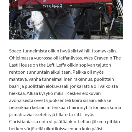
Space-tunnelmista olikin hyvä siirtyä hillittömyyksiin.
Ohjelmassa vuorossa oli leffanäytös, Wes Cravenin The
Last House on the Left. Leffa olikin sopivan tajuton
rentoon sunnuntain alkuiltaan. Paikka oli myös
mahtava, vanha tunnelmallinen rakennus, puolittain
baari ja puolittain elokuvasali, jonka lattia oli valkoista
hiekkaa. Älkää kysykö miksi. Kesken elokuvan
avonaisesta ovesta juoksenteli koira sisään, eikä se
tietenkään ketään mitenkään häirinnyt. Irtonaisia koiria
ja mahtavia itsetehtyjä fillareita riitti myös
Christianiassa noin ylipäätäänkin. Leffan jälkeen pitikin
hetken värjötellä ulkotiloissa ennen kuin pääsi