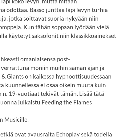
 läpi koko levyn, mutta mitään
ha odottaa. Basso junttaa läpi levyn turhia
a, jotka soittavat suoria nykyään niin
tikomppeja. Kun tähän soppaan lyödään vielä
lla käytetyt saksofonit niin klassikkoainekset
ohkeasti omanlaisensa post-
verrattuna moniin muihin saman ajan ja
s & Giants on kaikessa hypnoottisuudessaan
ta kuunnellessa ei osaa oikein muuta kuin
n n. 19-vuotiaat tekivät tämän. Lisää tätä
uonna julkaistu Feeding the Flames
 Musicille.
kiä ovat avausraita Echoplay sekä todella