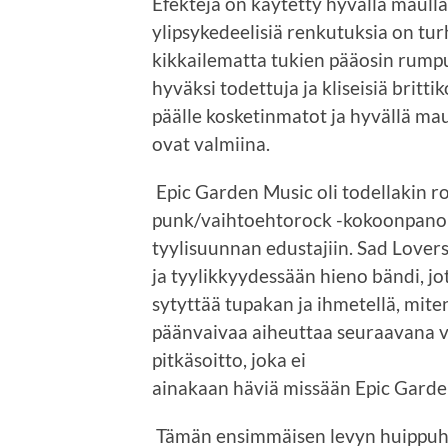
Efektejä on käytetty hyvällä maulla
ylipsykedeelisiä renkutuksia on tur
kikkailematta tukien pääosin rumpuj
hyväksi todettuja ja kliseisiä brit
päälle kosketinmatot ja hyvällä mau
ovat valmiina.
Epic Garden Music oli todellakin r
punk/vaihtoehtorock -kokoonpano 
tyylisuunnan edustajiin. Sad Lover
ja tyylikkyydessään hieno bändi, jo
sytyttää tupakan ja ihmetellä, mite
päänvaivaa aiheuttaa seuraavana v
pitkäsoitto, joka ei
ainakaan häviä missään Epic Garden
Tämän ensimmäisen levyn huippuhet