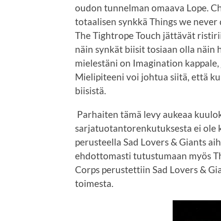
oudon tunnelman omaava Lope. Cher
totaalisen synkkä Things we never di
The Tightrope Touch jättävät ristiri
näin synkät biisit tosiaan olla nä
mielestäni on Imagination kappale, 
Mielipiteeni voi johtua siitä, että 
biisistä.
Parhaiten tämä levy aukeaa kuulokk
sarjatuotantorenkutuksesta ei ole 
perusteella Sad Lovers & Giants aihe
ehdottomasti tutustumaan myös Th
Corps perustettiin Sad Lovers & Gi
toimesta.