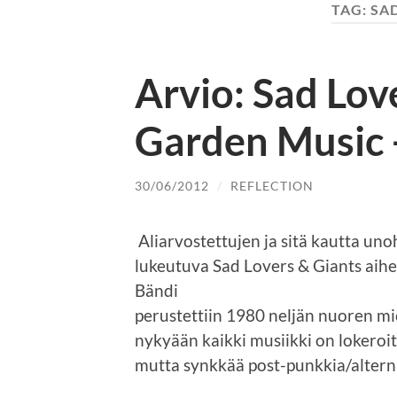
TAG:
SAD
Arvio: Sad Lov
Garden Music -
30/06/2012
/
REFLECTION
Aliarvostettujen ja sitä kautta uno
lukeutuva Sad Lovers & Giants aiheu
Bändi
perustettiin 1980 neljän nuoren m
nykyään kaikki musiikki on lokeroit
mutta synkkää post-punkkia/alterna