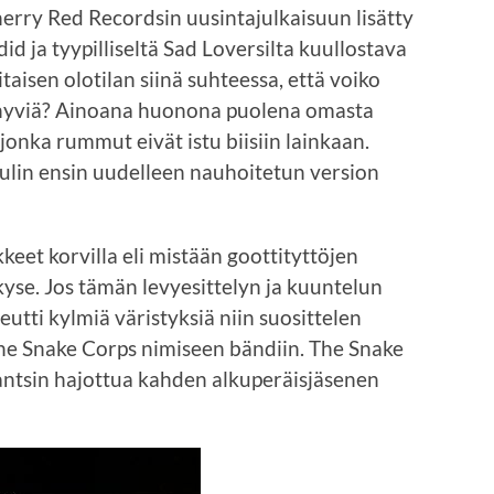
ry Red Recordsin uusintajulkaisuun lisätty
d ja tyypilliseltä Sad Loversilta kuullostava
itaisen olotilan siinä suhteessa, että voiko
in hyviä? Ainoana huonona puolena omasta
jonka rummut eivät istu biisiin lainkaan.
kuulin ensin uudelleen nauhoitetun version
eet korvilla eli mistään goottityttöjen
kyse. Jos tämän levyesittelyn ja kuuntelun
utti kylmiä väristyksiä niin suosittelen
e Snake Corps nimiseen bändiin. The Snake
antsin hajottua kahden alkuperäisjäsenen