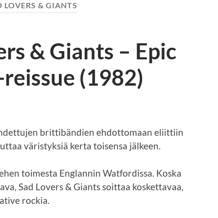
 LOVERS & GIANTS
ers & Giants – Epic
reissue (1982)
hdettujen brittibändien ehdottomaan eliittiin
ttaa väristyksiä kerta toisensa jälkeen.
iehen toimesta Englannin Watfordissa. Koska
ava, Sad Lovers & Giants soittaa koskettavaa,
tive rockia.