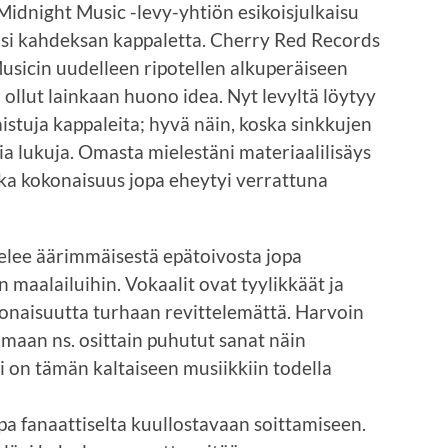
idnight Music -levy-yhtiön esikoisjulkaisu
lsi kahdeksan kappaletta. Cherry Red Records
Musicin uudelleen ripotellen alkuperäiseen
i ollut lainkaan huono idea. Nyt levyltä löytyy
istuja kappaleita; hyvä näin, koska sinkkujen
a lukuja. Omasta mielestäni materiaalilisäys
ska kokonaisuus jopa eheytyi verrattuna
lee äärimmäisestä epätoivosta jopa
n maalailuihin. Vokaalit ovat tyylikkäät ja
onaisuutta turhaan revittelemättä. Harvoin
maan ns. osittain puhutut sanat näin
i on tämän kaltaiseen musiikkiin todella
opa fanaattiselta kuullostavaan soittamiseen.