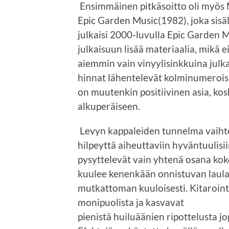
Ensimmäinen pitkäsoitto oli myös M
Epic Garden Music(1982), joka sisä
julkaisi 2000-luvulla Epic Garden 
julkaisuun lisää materiaalia, mikä e
aiemmin vain vinyylisinkkuina julka
hinnat lähentelevät kolminumeroisi
on muutenkin positiivinen asia, ko
alkuperäiseen.
Levyn kappaleiden tunnelma vaihte
hilpeyttä aiheuttaviin hyväntuulisii
pysyttelevät vain yhtenä osana kok
kuulee kenenkään onnistuvan laula
mutkattoman kuuloisesti. Kitaroint
monipuolista ja kasvavat
pienistä huiluäänien ripottelusta j