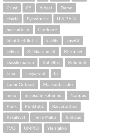
Crust
CS
d-beat
Demo
ekaria
Eyewitness
H.A.P.A.N.
haastattelut
Hardcore
identiteettikriisi
kakkis
kasetti
keikka
Keikkaraportit
Kiertueet
klassikkoarvio
Kohellus
Kolumnit
kraut
Levyarviot
lp
Lunar Outpost
Maakuntaradio
melu
mirosolin kolumnit
Noituus
Punk
Punkfutis
Raivoraittius
Räkälevyt
Terra Malus
Tuhkaus
TVO
UMPIO
Yleislakko