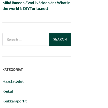
Mikä ihmeen / Vad i världen är / What in
the world is DIYTurku.net?
Search
for:
KATEGORIAT
Haastattelut
Keikat
Keikkaraportit