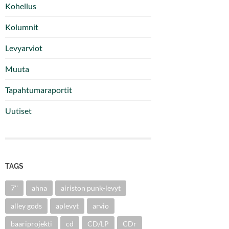
Kohellus
Kolumnit
Levyarviot
Muuta
Tapahtumaraportit
Uutiset
TAGS
7''
ahna
airiston punk-levyt
alley gods
aplevyt
arvio
baariprojekti
cd
CD/LP
CDr