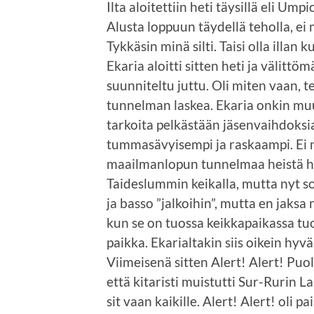
Ilta aloitettiin heti täysillä eli Ump
Alusta loppuun täydellä teholla, ei 
Tykkäsin minä silti. Taisi olla illa
Ekaria aloitti sitten heti ja välitt
suunniteltu juttu. Oli miten vaan, t
tunnelman laskea. Ekaria onkin mu
tarkoita pelkästään jäsenvaihdoksia
tummasävyisempi ja raskaampi. Ei 
maailmanlopun tunnelmaa heistä h
Taideslummin keikalla, mutta nyt so
ja basso ”jalkoihin”, mutta en jaksa
kun se on tuossa keikkapaikassa tuo
paikka. Ekarialtakin siis oikein hyvä
Viimeisenä sitten Alert! Alert! Puo
että kitaristi muistutti Sur-Rurin La
sit vaan kaikille. Alert! Alert! oli 