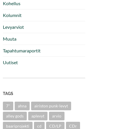
Kohellus
Kolumnit
Levyarviot
Muuta
Tapahtumaraportit
Uutiset
TAGS
7''
ahna
airiston punk-levyt
alley gods
aplevyt
arvio
baariprojekti
cd
CD/LP
CDr