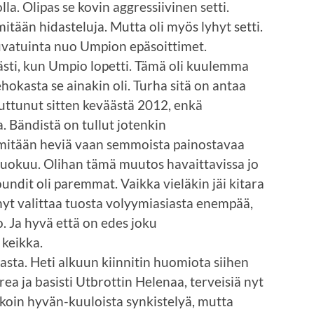
iolla. Olipas se kovin aggressiivinen setti.
mitään hidasteluja. Mutta oli myös lyhyt setti.
n kuvatuinta nuo Umpion epäsoittimet.
ömästi, kun Umpio lopetti. Tämä oli kuulemma
ehokasta se ainakin oli. Turha sitä on antaa
uttunut sitten keväästä 2012, enkä
. Bändistä on tullut jotenkin
mitään heviä vaan semmoista painostavaa
uokuu. Olihan tämä muutos havaittavissa jo
undit oli paremmat. Vaikka vieläkin jäi kitara
 nyt valittaa tuosta volyymiasiasta enempää,
. Ja hyvä että on edes joku
 keikka.
lasta. Heti alkuun kiinnitin huomiota siihen
rea ja basisti Utbrottin Helenaa, terveisiä nyt
paikoin hyvän-kuuloista synkistelyä, mutta