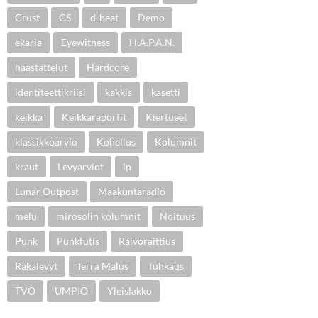
Crust
CS
d-beat
Demo
ekaria
Eyewitness
H.A.P.A.N.
haastattelut
Hardcore
identiteettikriisi
kakkis
kasetti
keikka
Keikkaraportit
Kiertueet
klassikkoarvio
Kohellus
Kolumnit
kraut
Levyarviot
lp
Lunar Outpost
Maakuntaradio
melu
mirosolin kolumnit
Noituus
Punk
Punkfutis
Raivoraittius
Räkälevyt
Terra Malus
Tuhkaus
TVO
UMPIO
Yleislakko