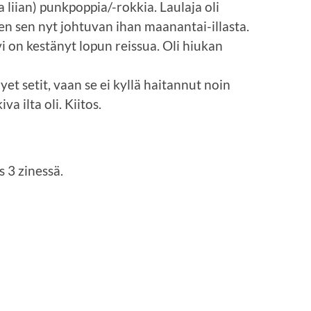
ja liian) punkpoppia/-rokkia. Laulaja oli
n sen nyt johtuvan ihan maanantai-illasta.
 on kestänyt lopun reissua. Oli hiukan
yhyet setit, vaan se ei kyllä haitannut noin
ilta oli. Kiitos.
s 3 zinessä.