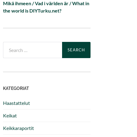
Mikä ihmeen / Vad i världen är / What in
the world is DIYTurku.net?
Search
for:
KATEGORIAT
Haastattelut
Keikat
Keikkaraportit