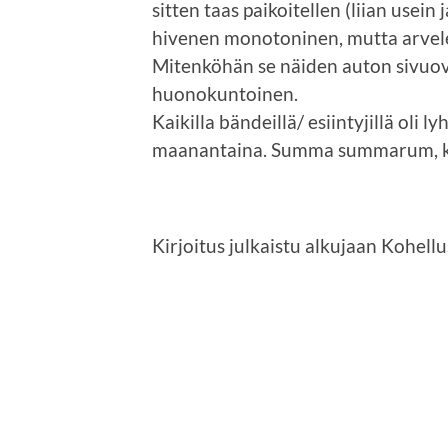
sitten taas paikoitellen (liian usein 
hivenen monotoninen, mutta arvele
Mitenköhän se näiden auton sivuovi
huonokuntoinen.
Kaikilla bändeillä/ esiintyjillä oli l
maanantaina. Summa summarum, kiva 
Kirjoitus julkaistu alkujaan Kohellu