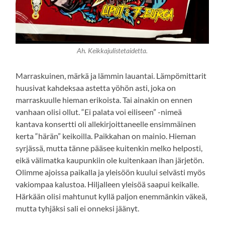
Ah. Keikkajulistetaidetta.
Marraskuinen, märkä ja lämmin lauantai. Lämpömittarit
huusivat kahdeksaa astetta yöhön asti, joka on
marraskuulle hieman erikoista. Tai ainakin on ennen
vanhaan olisi ollut. “Ei palata voi eiliseen” -nimeä
kantava konsertti oli allekirjoittaneelle ensimmäinen
kerta “härän” keikoilla. Paikkahan on mainio. Hieman
syrjässä, mutta tänne pääsee kuitenkin melko helposti,
eikä välimatka kaupunkiin ole kuitenkaan ihan järjetön.
Olimme ajoissa paikalla ja yleisöön kuului selvästi myös
vakiompaa kalustoa. Hiljalleen yleisöä saapui keikalle.
Härkään olisi mahtunut kyllä paljon enemmänkin väkeä,
mutta tyhjäksi sali ei onneksi jäänyt.