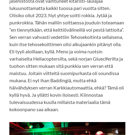
jäsenistöstä ovat vaihtuneet kitaristi-laulajaa
lukuunottamatta kaikki tuossa pari vuotta sitten.
Olisiko ollut 2023. Nyt yhtye soitti rokkia. Jytää ja
punkrokkia. Tähän malliin soittaessa jouduin toteamaan
“en tiennytkään, että keittiövälineillä voi pestä lattioita”.
Sen verran vahvasti vedettiin Tehosekoitinta sellaisena,
kuin itse tehosekoittimen olisi alkujaankin pitänyt olla.
Eli tyyli aloillaan, kyllä. Meno ja voima ruotsin
varhaiselta Hellacoptersilta, sekä norjan Glueciferilta ja
tuohon sitten mukaan sitä punkkia sen verran että
maistuu. Joitain viitteitä suomipurkasta oli soundissa
mukana. Ei nyt ihan Baddingiä, mutta ehkä
häivähdyksen verran Karkkiautomaattia, ehkä? Tämä oli
kyllä hyvä. Ja yllätti kovin iloisesti. Kiinnostaa
tulevaisuudessa kuulla millaista materiaalia tämä
kokoonpano saa aikaan.