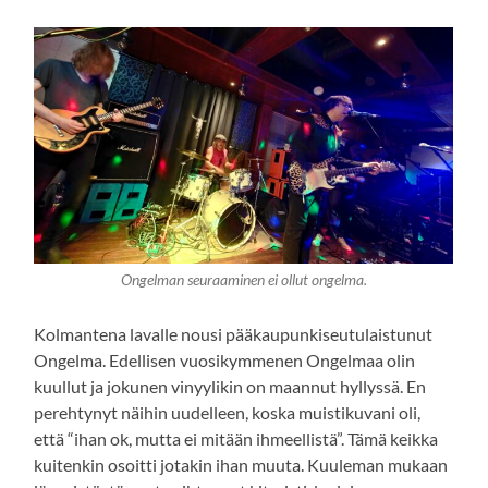
Ongelman seuraaminen ei ollut ongelma.
Kolmantena lavalle nousi pääkaupunkiseutulaistunut
Ongelma. Edellisen vuosikymmenen Ongelmaa olin
kuullut ja jokunen vinyylikin on maannut hyllyssä. En
perehtynyt näihin uudelleen, koska muistikuvani oli,
että “ihan ok, mutta ei mitään ihmeellistä”. Tämä keikka
kuitenkin osoitti jotakin ihan muuta. Kuuleman mukaan