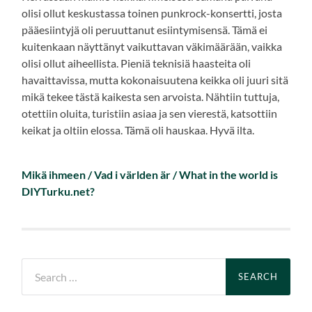
olisi ollut keskustassa toinen punkrock-konsertti, josta
pääesiintyjä oli peruuttanut esiintymisensä. Tämä ei
kuitenkaan näyttänyt vaikuttavan väkimäärään, vaikka
olisi ollut aiheellista. Pieniä teknisiä haasteita oli
havaittavissa, mutta kokonaisuutena keikka oli juuri sitä
mikä tekee tästä kaikesta sen arvoista. Nähtiin tuttuja,
otettiin oluita, turistiin asiaa ja sen vierestä, katsottiin
keikat ja oltiin elossa. Tämä oli hauskaa. Hyvä ilta.
Mikä ihmeen / Vad i världen är / What in the world is
DIYTurku.net?
Search
for: