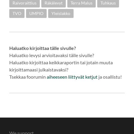
Raivoraittius
Räkälevyt
Terra Malus
Tuhkaus
TVO
UMPIO
Yleislakko
Haluatko kirjoittaa tälle sivulle?
Haluatko levysi arvioitavaksi tälle sivulle?
Haluatko kirjoittaa keikkaraportin tai jotain muuta
kirjoittamaasi julkaistavaksi?
Tsekkaa foorumin
aiheeseen
liittyvät ketjut
ja osallistu!
We support