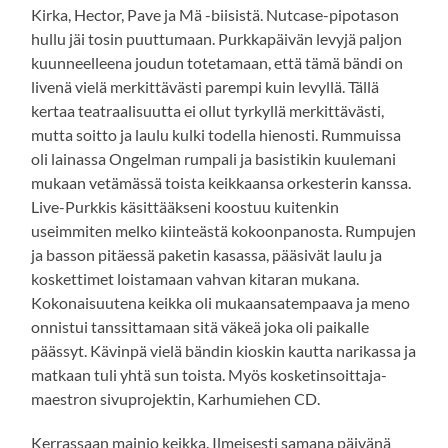
Kirka, Hector, Pave ja Mä -biisistä. Nutcase-pipotason
hullu jäi tosin puuttumaan. Purkkapäivän levyjä paljon
kuunneelleena joudun totetamaan, että tämä bändi on
livenä vielä merkittävästi parempi kuin levyllä. Tällä
kertaa teatraalisuutta ei ollut tyrkyllä merkittävästi,
mutta soitto ja laulu kulki todella hienosti. Rummuissa
oli lainassa Ongelman rumpali ja basistikin kuulemani
mukaan vetämässä toista keikkaansa orkesterin kanssa.
Live-Purkkis käsittääkseni koostuu kuitenkin
useimmiten melko kiinteästä kokoonpanosta. Rumpujen
ja basson pitäessä paketin kasassa, pääsivät laulu ja
koskettimet loistamaan vahvan kitaran mukana.
Kokonaisuutena keikka oli mukaansatempaava ja meno
onnistui tanssittamaan sitä väkeä joka oli paikalle
päässyt. Kävinpä vielä bändin kioskin kautta narikassa ja
matkaan tuli yhtä sun toista. Myös kosketinsoittaja-
maestron sivuprojektin, Karhumiehen CD.
Kerrassaan mainio keikka. Ilmeisesti samana päivänä