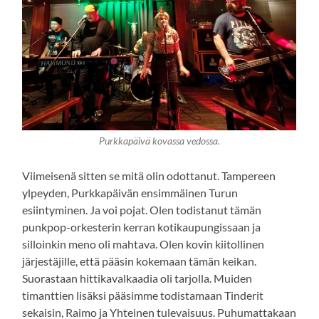
Purkkapäivä kovassa vedossa.
Viimeisenä sitten se mitä olin odottanut. Tampereen
ylpeyden, Purkkapäivän ensimmäinen Turun
esiintyminen. Ja voi pojat. Olen todistanut tämän
punkpop-orkesterin kerran kotikaupungissaan ja
silloinkin meno oli mahtava. Olen kovin kiitollinen
järjestäjille, että pääsin kokemaan tämän keikan.
Suorastaan hittikavalkaadia oli tarjolla. Muiden
timanttien lisäksi pääsimme todistamaan Tinderit
sekaisin, Raimo ja Yhteinen tulevaisuus. Puhumattakaan