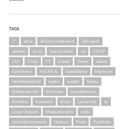
TAGS
7''
ahna
airiston punk-levyt
alley gods
aplevyt
arvio
baariprojekti
cd
CD/LP
CDr
Crust
CS
d-beat
Demo
ekaria
Eyewitness
H.A.P.A.N.
haastattelut
Hardcore
identiteettikriisi
kakkis
kasetti
keikka
Keikkaraportit
Kiertueet
klassikkoarvio
Kohellus
Kolumnit
kraut
Levyarviot
lp
Lunar Outpost
Maakuntaradio
melu
mirosolin kolumnit
Noituus
Punk
Punkfutis