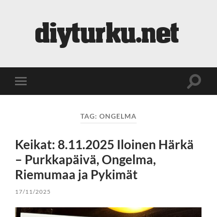
diyturku.net
Toggle
Toggle
search
mobile
field
menu
TAG:
ONGELMA
Keikat: 8.11.2025 Iloinen Härkä
– Purkkapäivä, Ongelma,
Riemumaa ja Pykimät
17/11/2025