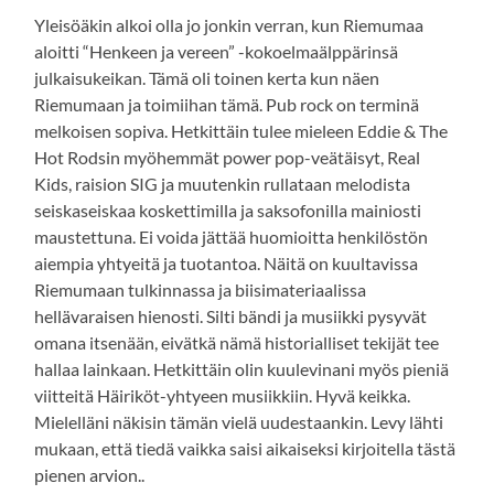
Yleisöäkin alkoi olla jo jonkin verran, kun Riemumaa
aloitti “Henkeen ja vereen” -kokoelmaälppärinsä
julkaisukeikan. Tämä oli toinen kerta kun näen
Riemumaan ja toimiihan tämä. Pub rock on terminä
melkoisen sopiva. Hetkittäin tulee mieleen Eddie & The
Hot Rodsin myöhemmät power pop-veätäisyt, Real
Kids, raision SIG ja muutenkin rullataan melodista
seiskaseiskaa koskettimilla ja saksofonilla mainiosti
maustettuna. Ei voida jättää huomioitta henkilöstön
aiempia yhtyeitä ja tuotantoa. Näitä on kuultavissa
Riemumaan tulkinnassa ja biisimateriaalissa
hellävaraisen hienosti. Silti bändi ja musiikki pysyvät
omana itsenään, eivätkä nämä historialliset tekijät tee
hallaa lainkaan. Hetkittäin olin kuulevinani myös pieniä
viitteitä Häiriköt-yhtyeen musiikkiin. Hyvä keikka.
Mielelläni näkisin tämän vielä uudestaankin. Levy lähti
mukaan, että tiedä vaikka saisi aikaiseksi kirjoitella tästä
pienen arvion..