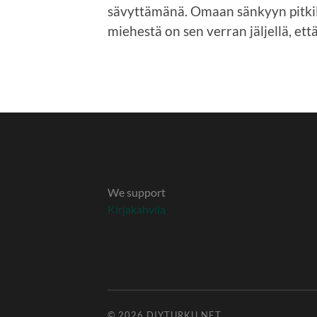
sävyttämänä. Omaan sänkyyn pitkil
miehestä on sen verran jäljellä, ett
We support
Kirjakahvila
© 2026
DIYTURKU.NET