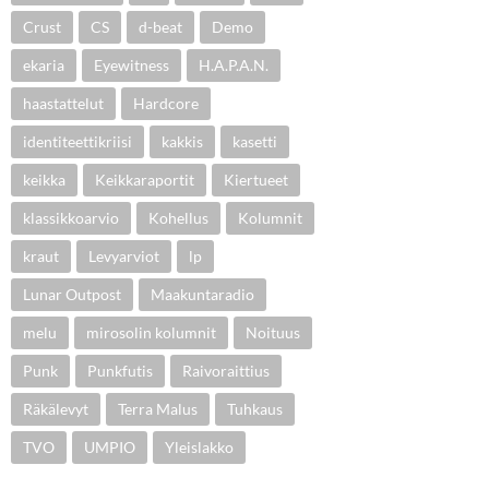
Crust
CS
d-beat
Demo
ekaria
Eyewitness
H.A.P.A.N.
haastattelut
Hardcore
identiteettikriisi
kakkis
kasetti
keikka
Keikkaraportit
Kiertueet
klassikkoarvio
Kohellus
Kolumnit
kraut
Levyarviot
lp
Lunar Outpost
Maakuntaradio
melu
mirosolin kolumnit
Noituus
Punk
Punkfutis
Raivoraittius
Räkälevyt
Terra Malus
Tuhkaus
TVO
UMPIO
Yleislakko