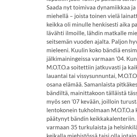
Saada nyt toimivaa dynamiikkaa ja
miehellä – joista toinen vielä lainat
keikka oli minulle henkisesti aika 
lävähti ilmoille, lähdin matkalle mi
seitsemän vuoden ajalta. Paljon hy
mieleeni. Kuulin koko bändiä ensi
jälkimainingeissa varmaan ’04. Kun “
M.O.T.O.a soitettiin jatkuvasti ja kai
lauantai tai vissysunnuntai, M.O.T.O
osana elämää. Samanlaista pitkäke
bändiltä, mainittakoon tälläistä täs
myös sen ’07 kevään, joilloin turusta
lentokonein tukholmaan M.O.T.O.a k
päätynyt bändin keikkakalenteriin. 
varmaan 35 turkulaista ja helsinkilä
keikalla miehistössä taisi olla jotain