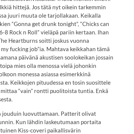
elkkiä hittejä. Jos tätä nyt oikein tarkemmin
sa juuri muuta ole tarjollakaan. Keikalla
ukien “Gonna get drunk tonight”, “Chicks can
4-6-8 Rock n Roll” vieläpä pariin kertaan. Ihan
 The Heartburns soitti joskus vuonna
te my fucking job”ia. Mahtava keikkahan tämä
samana päivänä akustisen soolokeikan jossain
attoipa mies olla menossa vielä johonkin
 olkoon monessa asiassa esimerkkinä
a. Keikkojen pituudessa en tosin suosittele
 mittaa “vain” rontti puolitoista tuntia. Enkä
esta.
jouduin luovuttamaan. Patterit olivat
nnin. Kun lähdin laskeutumaan portaita
atuinen Kiss-coveri paikallisvärin