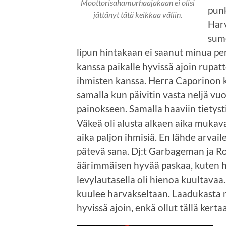
Moottorisahamurhaajakaan ei olisi
punk
jättänyt tätä keikkaa väliin.
Harv
sume
lipun hintakaan ei saanut minua pe
kanssa paikalle hyvissä ajoin rupa
ihmisten kanssa. Herra Caporinon k
samalla kun päivitin vasta neljä vu
painokseen. Samalla haaviin tietysti
Väkeä oli alusta alkaen aika mukava
aika paljon ihmisiä. En lähde arvai
pätevä sana. Dj:t Garbageman ja Rob
äärimmäisen hyvää paskaa, kuten h
levylautasella oli hienoa kuultava
kuulee harvakseltaan. Laadukasta m
hyvissä ajoin, enkä ollut tällä kert