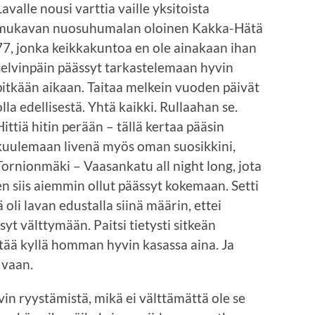
Lavalle nousi varttia vaille yksitoista
mukavan nuosuhumalan oloinen Kakka-Hätä
77, jonka keikkakuntoa en ole ainakaan ihan
selvinpäin päässyt tarkastelemaan hyvin
pitkään aikaan. Taitaa melkein vuoden päivät
olla edellisestä. Yhtä kaikki. Rullaahan se.
Hittiä hitin perään – tällä kertaa pääsin
kuulemaan livenä myös oman suosikkini,
Tornionmäki – Vaasankatu all night long, jota
en siis aiemmin ollut päässyt kokemaan. Setti
 oli lavan edustalla siinä määrin, ettei
yt välttymään. Paitsi tietysti sitkeän
tää kyllä homman hyvin kasassa aina. Ja
 vaan.
hvin ryystämistä, mikä ei välttämättä ole se