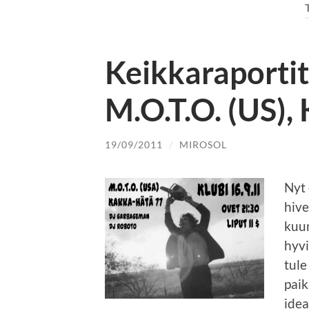
Keikkaraportit
M.O.T.O. (US),
19/09/2011
/
MIROSOL
Nyt 
hive
kuum
hyvi
tule
paik
idea