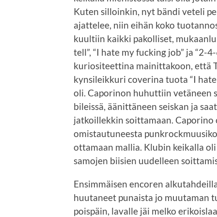
Kuten silloinkin, nyt bändi veteli p
ajattelee, niin eihän koko tuotannos
kuultiin kaikki pakolliset, mukaanl
tell”, “I hate my fucking job” ja “2-
kuriositeettina mainittakoon, että
kynsileikkuri coverina tuota “I ha
oli. Caporinon huhuttiin vetäneen 
bileissä, äänittäneen seiskan ja sa
jatkoillekkin soittamaan. Caporino
omistautuneesta punkrockmuusikost
ottamaan mallia. Klubin keikalla oli
samojen biisien uudelleen soittamis
Ensimmäisen encoren alkutahdeilla 
huutaneet punaista jo muutaman tu
poispäin, lavalle jäi melko erikoisla