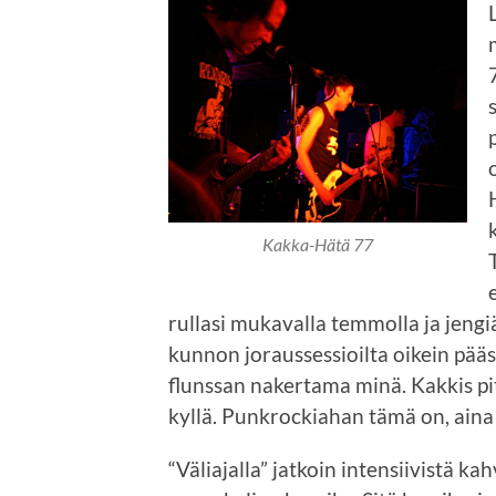
Kakka-Hätä 77
rullasi mukavalla temmolla ja jengiä
kunnon joraussessioilta oikein pääss
flunssan nakertama minä. Kakkis pi
kyllä. Punkrockiahan tämä on, aina
“Väliajalla” jatkoin intensiivistä ka