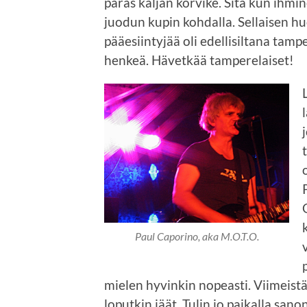
paras kaljan korvike. Sitä kun ihmi
juodun kupin kohdalla. Sellaisen h
pääesiintyjää oli edellisiltana ta
henkeä. Hävetkää tamperelaiset!
Paul Caporino, aka M.O.T.O.
mielen hyvinkin nopeasti. Viimeistä
loputkin jäät. Tulin jo paikalla sano