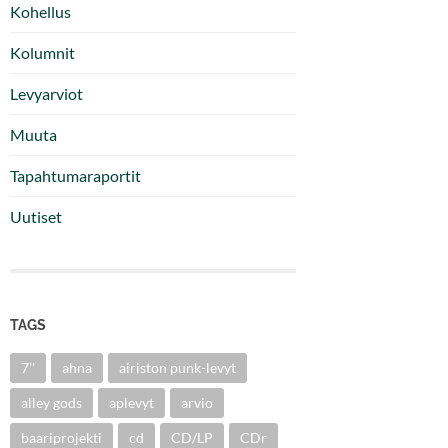
Kohellus
Kolumnit
Levyarviot
Muuta
Tapahtumaraportit
Uutiset
TAGS
7''
ahna
airiston punk-levyt
alley gods
aplevyt
arvio
baariprojekti
cd
CD/LP
CDr