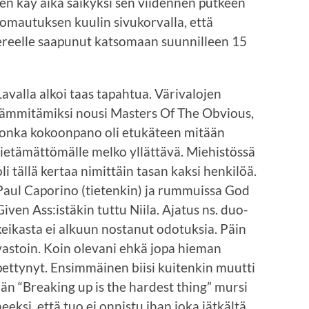
nen käy aika säikyksi sen viidennen putkeen
uomautuksen kuulin sivukorvalla, että
mpereelle saapunut katsomaan suunnilleen 15
Lavalla alkoi taas tapahtua. Värivalojen
lämmitämiksi nousi Masters Of The Obvious,
jonka kokoonpano oli etukäteen mitään
tietämättömälle melko yllättävä. Miehistössä
oli tällä kertaa nimittäin tasan kaksi henkilöä.
Paul Caporino (tietenkin) ja rummuissa God
Given Ass:istäkin tuttu Niila. Ajatus ns. duo-
keikasta ei alkuun nostanut odotuksia. Päin
vastoin. Koin olevani ehkä jopa hieman
pettynyt. Ensimmäinen biisi kuitenkin muutti
än “Breaking up is the hardest thing” mursi
neeksi, että tuo ei onnistu ihan joka jätkältä.