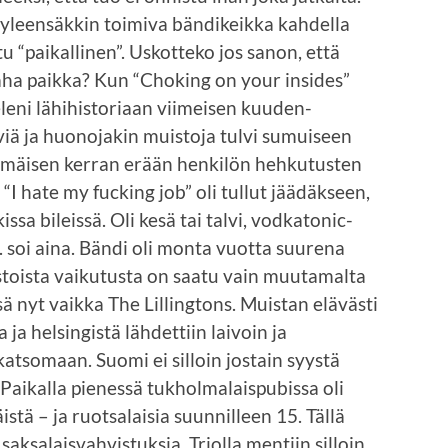
 yleensäkkin toimiva bändikeikka kahdella
tu “paikallinen”. Uskotteko jos sanon, että
paha paikka? Kun “Choking on your insides”
eleni lähihistoriaan viimeisen kuuden-
viä ja huonojakin muistoja tulvi sumuiseen
mmäisen kerran erään henkilön hehkutusten
I hate my fucking job” oli tullut jäädäkseen,
kissa bileissä. Oli kesä tai talvi, vodkatonic-
. soi aina. Bändi oli monta vuotta suurena
stoista vaikutusta on saatu vain muutamalta
sä nyt vaikka The Lillingtons. Muistan elävästi
 ja helsingistä lähdettiin laivoin ja
atsomaan. Suomi ei silloin jostain syystä
Paikalla pienessä tukholmalaispubissa oli
istä – ja ruotsalaisia suunnilleen 15. Tällä
 saksalaisvahvistuksia. Triolla mentiin silloin.