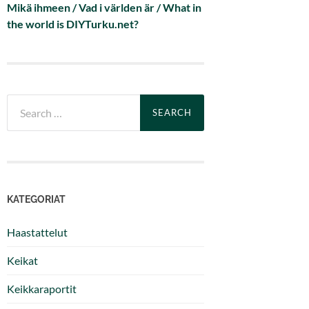
Mikä ihmeen / Vad i världen är / What in
the world is DIYTurku.net?
Search
for:
KATEGORIAT
Haastattelut
Keikat
Keikkaraportit