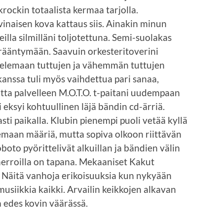
rockin totaalista kermaa tarjolla.
inaisen kova kattaus siis. Ainakin minun
illa silmilläni toljotettuna. Semi-suolakas
rääntymään. Saavuin orkesteritoverini
ttelemaan tuttujen ja vähemmän tuttujen
anssa tuli myös vaihdettua pari sanaa,
otta palvelleen M.O.T.O. t-paitani uudempaan
 eksyi kohtuullinen läjä bändin cd-ärriä.
sti paikalla. Klubin pienempi puoli vetää kyllä
lemaan määriä, mutta sopiva olkoon riittävän
oto pyörittelivät alkuillan ja bändien välin
erroilla on tapana. Mekaaniset Kakut
a. Näitä vanhoja erikoisuuksia kun nykyään
usiikkia kaikki. Arvailin keikkojen alkavan
aa edes kovin väärässä.