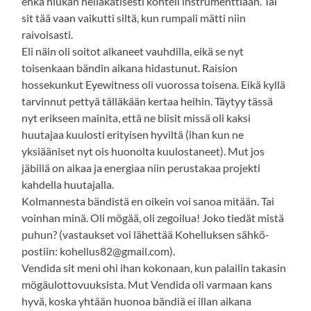
ehkä hiukan helläkätisesti kohteli instrumenttiaan. Tai
sit tää vaan vaikutti siltä, kun rumpali mätti niin
raivoisasti.
Eli näin oli soitot alkaneet vauhdilla, eikä se nyt
toisenkaan bändin aikana hidastunut. Raision
hossekunkut Eyewitness oli vuorossa toisena. Eikä kyllä
tarvinnut pettyä tälläkään kertaa heihin. Täytyy tässä
nyt erikseen mainita, että ne biisit missä oli kaksi
huutajaa kuulosti erityisen hyviltä (ihan kun ne
yksiääniset nyt ois huonolta kuulostaneet). Mut jos
jäbillä on aikaa ja energiaa niin perustakaa projekti
kahdella huutajalla.
Kolmannesta bändistä en oikein voi sanoa mitään. Tai
voinhan minä. Oli mögää, oli zegoilua! Joko tiedät mistä
puhun? (vastaukset voi lähettää Kohelluksen sähkö-
postiin: kohellus82@gmail.com).
Vendida sit meni ohi ihan kokonaan, kun palailin takasin
mögäulottovuuksista. Mut Vendida oli varmaan kans
hyvä, koska yhtään huonoa bändiä ei illan aikana