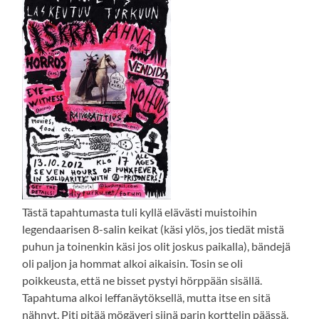
Tästä tapahtumasta tuli kyllä elävästi muistoihin
legendaarisen 8-salin keikat (käsi ylös, jos tiedät mistä
puhun ja toinenkin käsi jos olit joskus paikalla), bändejä
oli paljon ja hommat alkoi aikaisin. Tosin se oli
poikkeusta, että ne bisset pystyi hörppään sisällä.
Tapahtuma alkoi leffanäytöksellä, mutta itse en sitä
nähnyt. Piti pitää mögäveri siinä parin korttelin päässä.