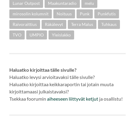
Lunar Outpost
Maakuntaradio
melu
mirosolin kolumnit
Noituus
Punk
Punkfutis
Raivoraittius
Räkälevyt
Terra Malus
Tuhkaus
TVO
UMPIO
Yleislakko
Haluatko kirjoittaa tälle sivulle?
Haluatko levysi arvioitavaksi tälle sivulle?
Haluatko kirjoittaa keikkaraportin tai jotain muuta
kirjoittamaasi julkaistavaksi?
Tsekkaa foorumin
aiheeseen
liittyvät ketjut
ja osallistu!