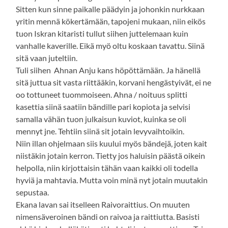
Sitten kun sinne paikalle päädyin ja johonkin nurkkaan
yritin mennä kökertämään, tapojeni mukaan, niin eikös
tuon Iskran kitaristi tullut siihen juttelemaan kuin
vanhalle kaverille. Eikä myö oltu koskaan tavattu. Siinä
sitä vaan juteltiin.
Tuli siihen Ahnan Anju kans höpöttämään. Ja hänellä
sitä juttua sit vasta riittääkin, korvani hengästyivät, ei ne
oo tottuneet tuommoiseen. Ahna / noituus splitti
kasettia siinä saatiin bändille pari kopiota ja selvisi
samalla vähän tuon julkaisun kuviot, kuinka se oli
mennyt jne. Tehtiin siinä sit jotain levyvaihtoikin.
Niin illan ohjelmaan siis kuului myös bändejä, joten kait
niistäkin jotain kerron. Tietty jos haluisin päästä oikein
helpolla, niin kirjottaisin tähän vaan kaikki oli todella
hyviä ja mahtavia. Mutta voin minä nyt jotain muutakin
sepustaa.
Ekana lavan sai itselleen Raivoraittius. On muuten
nimensäveroinen bändi on raivoa ja raittiutta. Basisti