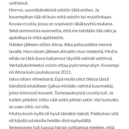
soittanut.
Horros, suomibändeistä odotin tätä eniten. Ja
kovempihan tää oli kuin mitä odotin tai muistinkaan.
Kovaa crustia, jossa on sopivasti räkäisyyttä mukana.
Sekä semmoista asennetta, että me tehdään tää näin ja
ajatelkaa te mitä ajattelette.
Näiden jälkeen sitten Ahna. Aika paha paikka mennä
lavalle, Horroksen jälkeen.Ainakin mun mielestä. Mutta
eihän se tätä duoa haitannut täysillä vetivät settinsä.
Vertailukohteeksi voisin ottaa pyörremyrskyn. Kovempi
oli Ahna kuin joulukuussa 2011.
Iskra sitten viimeisenä. Eipä mulla ollut tietoa tästä
bändistä etukäteen (jaksa mistään netistä kuunnella),
joten kiinnosti kovasti. Tummasävyistä crustia tuli. Ja
tulikin pitkästi, hitto nää soitti pitkän setin. Vai tuntuiko
se vaan siltä, voi olla.
Mutta kovin kyllä oli hyvä tämäkin bändi. Pakkohan sitä
oli käydä ostoksilla heidän distropöydällä.
Semmoinen tuli tuossa Iskran soittaessa mieleen, että