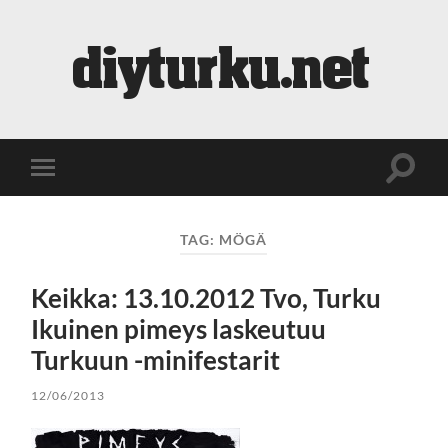
diyturku.net
Toggle
Toggle
search
mobile
field
menu
TAG:
MÖGÄ
Keikka: 13.10.2012 Tvo, Turku
Ikuinen pimeys laskeutuu
Turkuun -minifestarit
12/06/2013