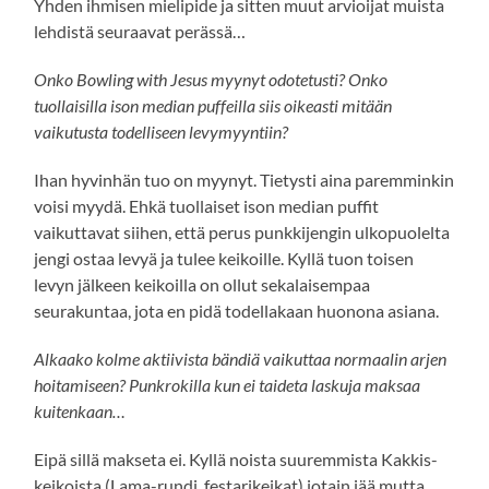
Yhden ihmisen mielipide ja sitten muut arvioijat muista
lehdistä seuraavat perässä…
Onko Bowling with Jesus myynyt odotetusti? Onko
tuollaisilla ison median puffeilla siis oikeasti mitään
vaikutusta todelliseen levymyyntiin?
Ihan hyvinhän tuo on myynyt. Tietysti aina paremminkin
voisi myydä. Ehkä tuollaiset ison median puffit
vaikuttavat siihen, että perus punkkijengin ulkopuolelta
jengi ostaa levyä ja tulee keikoille. Kyllä tuon toisen
levyn jälkeen keikoilla on ollut sekalaisempaa
seurakuntaa, jota en pidä todellakaan huonona asiana.
Alkaako kolme aktiivista bändiä vaikuttaa normaalin arjen
hoitamiseen? Punkrokilla kun ei taideta laskuja maksaa
kuitenkaan…
Eipä sillä makseta ei. Kyllä noista suuremmista Kakkis-
keikoista (Lama-rundi, festarikeikat) jotain jää mutta