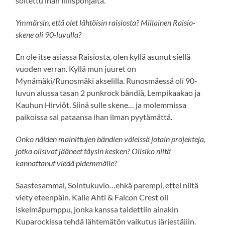
soitettu ihan fiilispohjalta.
Ymmärsin, että olet lähtöisin raisiosta? Millainen Raisio-
skene oli 90-luvulla?
En ole itse asiassa Raisiosta, olen kyllä asunut siellä
vuoden verran. Kyllä mun juuret on
Mynämäki/Runosmäki akselilla. Runosmäessä oli 90-
luvun alussa tasan 2 punkrock bändiä, Lempikaakao ja
Kauhun Hirviöt. Siinä sulle skene… ja molemmissa
paikoissa sai pataansa ihan ilman pyytämättä.
Onko näiden mainittujen bändien väleissä jotain projekteja,
jotka olisivat jääneet täysin kesken? Olisiko niitä
kannattanut viedä pidemmälle?
Saastesammal, Sointukuvio…ehkä parempi, ettei niitä
viety eteenpäin. Kalle Ahti & Falcon Crest oli
iskelmäpumppu, jonka kanssa taidettiin ainakin
Kuparockissa tehdä lähtemätön vaikutus järjestäjiin.