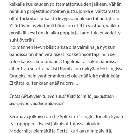
keikalle kuukauden soittamattomuuden jälkeen. Vähän
niinkuin projektiluontoinen juttu, jonka ei välttämättä
ollut tarkoitus julkaista levyjä…ainakaan tähän tahtiin.
Yllättävän hyvin tämä bändi on otettu vastaan, vaikka
musiikillisesti onkin aika poppia ja sanoitukset vedetty
suht överiksi.
Kolmannen levyn biisit alkaa olla valmiina ja nyt kun
bändissä on ihan virallisesti kosketinsoittaja, niin se
tulee kanssa kuulumaan. Ongelmia tässäkin bändissä
aiheuttaa se, että basisti Rami asuu nykyään Helsingissä.
Onneksi näin vanhemmiten ei ole enää kiire mihinkään.
Ei tästä kuitenkaan enää nuorru…
Entäs APLevyjen tulevaisuus? Ketä tai mitä julkaistaan
seuraavan vuoden kuluessa?
Seuraava julkaisu on the Splitsin 7” single. Todella hyvää
tyttöpoppia! Lisäksi julkaisut tulossa ainakin
Modernilta elämältä ja Pertti Kurikan nimipäiviltä.