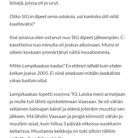
biisejä, joissa oli jo urut.
Oliko SIG:in älpeet omia ostoksia, vai kantoiko äiti niitä
kuultavaksi?
Itse asiassa olen ostanut nuo SIG älpeet jälkeenpäin. C-
kasetteina nuo minulla oli joskus aikoinaan. Mutsi ei
oikein koskaan ymmärtänyt näitä musahommia.
Mihin Lempikaakao kaatui? En ehtinyt nähdä kuin yhden
keikan joskus 2005. Ei siinä ainakaan mitään laadullista
vikaa tuolloin ollut.
Lempikaakao lopetti vuonna ’93. Laiska meni armeijaan
ja mulle tuli lähtö opiskelelmaan Vaasaan. Se oli vähän
sellainen lukioajan bändi ja elämä jotenkin muuttui sen
jälkeen. Mä lähdin Vaasaan ja jengiä kiinnosti vähän jo
muutkin asiat, kuin hillua 3 päivää viikossa nuokkarin
kellarissa. Muutamia keikkoja on toki silloin tällöin