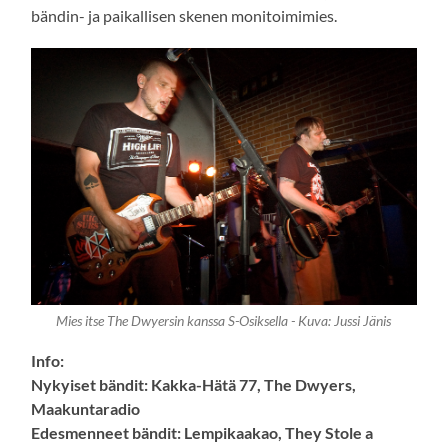
bändin- ja paikallisen skenen monitoimimies.
Mies itse The Dwyersin kanssa S-Osiksella - Kuva: Jussi Jänis
Info:
Nykyiset bändit: Kakka-Hätä 77, The Dwyers,
Maakuntaradio
Edesmenneet bändit: Lempikaakao, They Stole a