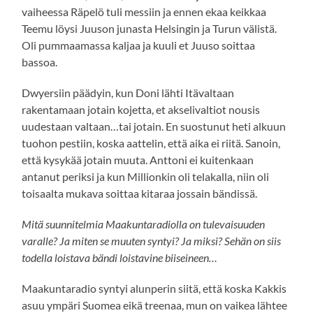
vaiheessa Räpelö tuli messiin ja ennen ekaa keikkaa
Teemu löysi Juuson junasta Helsingin ja Turun välistä.
Oli pummaamassa kaljaa ja kuuli et Juuso soittaa
bassoa.
Dwyersiin päädyin, kun Doni lähti Itävaltaan
rakentamaan jotain kojetta, et akselivaltiot nousis
uudestaan valtaan…tai jotain. En suostunut heti alkuun
tuohon pestiin, koska aattelin, että aika ei riitä. Sanoin,
että kysykää jotain muuta. Anttoni ei kuitenkaan
antanut periksi ja kun Millionkin oli telakalla, niin oli
toisaalta mukava soittaa kitaraa jossain bändissä.
Mitä suunnitelmia Maakuntaradiolla on tulevaisuuden
varalle? Ja miten se muuten syntyi? Ja miksi? Sehän on siis
todella loistava bändi loistavine biiseineen…
Maakuntaradio syntyi alunperin siitä, että koska Kakkis
asuu ympäri Suomea eikä treenaa, mun on vaikea lähtee