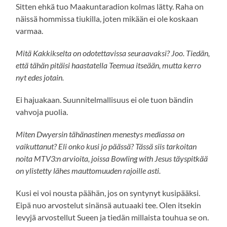
Sitten ehkä tuo Maakuntaradion kolmas lätty. Raha on
näissä hommissa tiukilla, joten mikään ei ole koskaan
varmaa.
Mitä Kakkikselta on odotettavissa seuraavaksi? Joo. Tiedän,
että tähän pitäisi haastatella Teemua itseään, mutta kerro
nyt edes jotain.
Ei hajuakaan. Suunnitelmallisuus ei ole tuon bändin
vahvoja puolia.
Miten Dwyersin tähänastinen menestys mediassa on
vaikuttanut? Eli onko kusi jo päässä? Tässä siis tarkoitan
noita MTV3:n arvioita, joissa Bowling with Jesus täyspitkää
on ylistetty lähes mauttomuuden rajoille asti.
Kusi ei voi nousta päähän, jos on syntynyt kusipääksi.
Eipä nuo arvostelut sinänsä autuaaki tee. Olen itsekin
levyjä arvostellut Sueen ja tiedän millaista touhua se on.