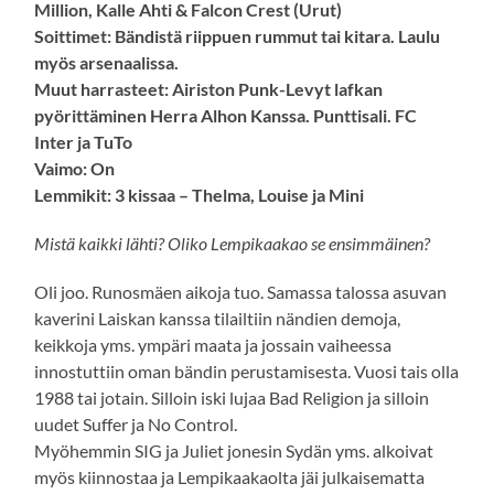
Million, Kalle Ahti & Falcon Crest (Urut)
Soittimet: Bändistä riippuen rummut tai kitara. Laulu
myös arsenaalissa.
Muut harrasteet: Airiston Punk-Levyt lafkan
pyörittäminen Herra Alhon Kanssa. Punttisali. FC
Inter ja TuTo
Vaimo: On
Lemmikit: 3 kissaa – Thelma, Louise ja Mini
Mistä kaikki lähti? Oliko Lempikaakao se ensimmäinen?
Oli joo. Runosmäen aikoja tuo. Samassa talossa asuvan
kaverini Laiskan kanssa tilailtiin nändien demoja,
keikkoja yms. ympäri maata ja jossain vaiheessa
innostuttiin oman bändin perustamisesta. Vuosi tais olla
1988 tai jotain. Silloin iski lujaa Bad Religion ja silloin
uudet Suffer ja No Control.
Myöhemmin SIG ja Juliet jonesin Sydän yms. alkoivat
myös kiinnostaa ja Lempikaakaolta jäi julkaisematta