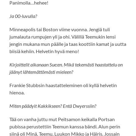
Panimolla…hehee!
Ja 00-luvulla?
Minneapolis tai Boston viime vuonna. Jengiä tuli
jumalauta rumpujen yli ja ohi. Välillä Teemukin lensi
jengin mukana mun päälle ja taas koottiin kamat ja uutta
biisiä kehiin. Helvetin hyvä meno!
Kirjoittelit aikanaan Sue:en. Mikä tekemästi haastattelu on
jäänyt lähtemättömästi mieleen?
Frankie Stubbsin haastatteleminen oli kyllä helvetin
hienoa.
Miten päädyit Kakkikseen? Entä Dwyerssiin?
Tää on vanha juttu mut Peitsamon keikalla Portsan
pubissa perustettiin Teemun kanssa bändi. Alun perin
siinä oli Minä, Teemu, Luukon Mikko ja Häiris. Jossain