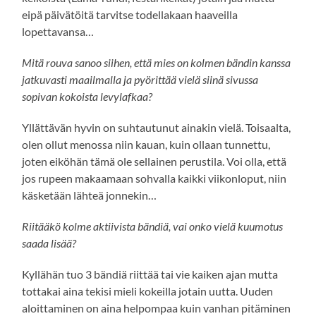
eipä päivätöitä tarvitse todellakaan haaveilla
lopettavansa…
Mitä rouva sanoo siihen, että mies on kolmen bändin kanssa
jatkuvasti maailmalla ja pyörittää vielä siinä sivussa
sopivan kokoista levylafkaa?
Yllättävän hyvin on suhtautunut ainakin vielä. Toisaalta,
olen ollut menossa niin kauan, kuin ollaan tunnettu,
joten eiköhän tämä ole sellainen perustila. Voi olla, että
jos rupeen makaamaan sohvalla kaikki viikonloput, niin
käsketään lähteä jonnekin…
Riitääkö kolme aktiivista bändiä, vai onko vielä kuumotus
saada lisää?
Kyllähän tuo 3 bändiä riittää tai vie kaiken ajan mutta
tottakai aina tekisi mieli kokeilla jotain uutta. Uuden
aloittaminen on aina helpompaa kuin vanhan pitäminen