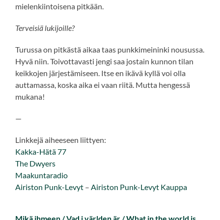
mielenkiintoisena pitkään.
Terveisiä lukijoille?
Turussa on pitkästä aikaa taas punkkimeininki nousussa.
Hyvä niin. Toivottavasti jengi saa jostain kunnon tilan
keikkojen järjestämiseen. Itse en ikävä kyllä voi olla
auttamassa, koska aika ei vaan riitä. Mutta hengessä
mukana!
—
Linkkejä aiheeseen liittyen:
Kakka-Hätä 77
The Dwyers
Maakuntaradio
Airiston Punk-Levyt
–
Airiston Punk-Levyt Kauppa
Mikä ihmeen / Vad i världen är / What in the world is