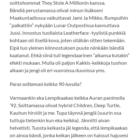
soittohommat They Stole A Millionin kanssa.
Bändiä perustamassa olivat minun lisäkseni
Maakuntadiossa vaikuttavat Jami Ja Mikko. Rumpuihin
“palkattiin” nykyään Lunar Outpostissa kannuttava
Jussi. Innostus tuollaista Leatherface -tyylistä punkkiä
kohtaan oli itsellä kova, joten sitähän sitten tekemään.
Eipä tuo yleinen kiinnostuksen puute niinkään bändiä
kaatanut. Ehkä siinä tuli legendaarinen ”aikansa kutakin”
efekti mukaan. Mulla oli paljon Kakkis-keikkoja tuohon
aikaan ja jengi oli eri vuoroissa duunissa yms.
Paras soittamasi keikka 90-luvulla?
Varmaankin eka Lempikaakao keikka Auran panimolla
’92. Soittamassa olivat hybrid Children, Deep Turtle,
Kauhun hirviöt ja me. Tupa täynnä jengiä (suurin osa
tuttuja tietenkin kun eka keikka). Jännitti aivan
helvetisti. Tuosta keikasta jäi legenda, että lempikaakao
on ainoa bändi, jonka keikan jälkeen on haissut hajuvesi