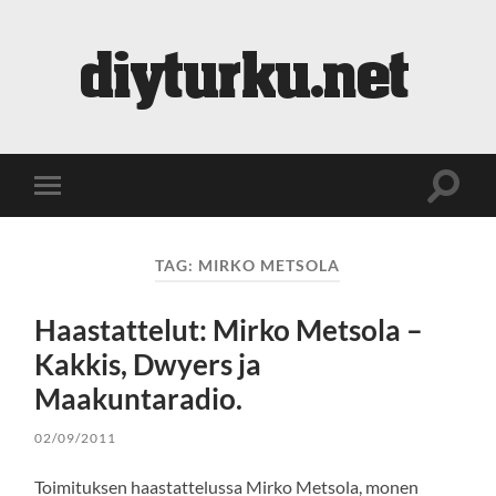
diyturku.net
Toggle
Toggle
search
mobile
field
menu
TAG:
MIRKO METSOLA
Haastattelut: Mirko Metsola –
Kakkis, Dwyers ja
Maakuntaradio.
02/09/2011
Toimituksen haastattelussa Mirko Metsola, monen