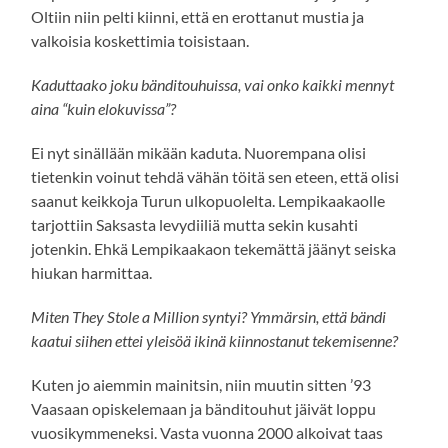
Oltiin niin pelti kiinni, että en erottanut mustia ja
valkoisia koskettimia toisistaan.
Kaduttaako joku bänditouhuissa, vai onko kaikki mennyt
aina “kuin elokuvissa”?
Ei nyt sinällään mikään kaduta. Nuorempana olisi
tietenkin voinut tehdä vähän töitä sen eteen, että olisi
saanut keikkoja Turun ulkopuolelta. Lempikaakaolle
tarjottiin Saksasta levydiiliä mutta sekin kusahti
jotenkin. Ehkä Lempikaakaon tekemättä jäänyt seiska
hiukan harmittaa.
Miten They Stole a Million syntyi? Ymmärsin, että bändi
kaatui siihen ettei yleisöä ikinä kiinnostanut tekemisenne?
Kuten jo aiemmin mainitsin, niin muutin sitten ’93
Vaasaan opiskelemaan ja bänditouhut jäivät loppu
vuosikymmeneksi. Vasta vuonna 2000 alkoivat taas