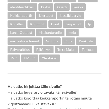
identiteettikriisi
kakkis
kasetti
keikka
Keikkaraportit
Kiertueet
klassikkoarvio
Kohellus
Kolumnit
kraut
Levyarviot
lp
Lunar Outpost
Maakuntaradio
melu
mirosolin kolumnit
Noituus
Punk
Punkfutis
Raivoraittius
Räkälevyt
Terra Malus
Tuhkaus
TVO
UMPIO
Yleislakko
Haluatko kirjoittaa tälle sivulle?
Haluatko levysi arvioitavaksi tälle sivulle?
Haluatko kirjoittaa keikkaraportin tai jotain muuta
kirjoittamaasi julkaistavaksi?