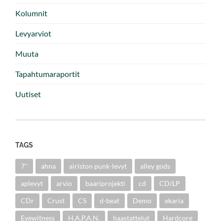
Kolumnit
Levyarviot
Muuta
Tapahtumaraportit
Uutiset
TAGS
7''
ahna
airiston punk-levyt
alley gods
aplevyt
arvio
baariprojekti
cd
CD/LP
CDr
Crust
CS
d-beat
Demo
ekaria
Eyewitness
H.A.P.A.N.
haastattelut
Hardcore