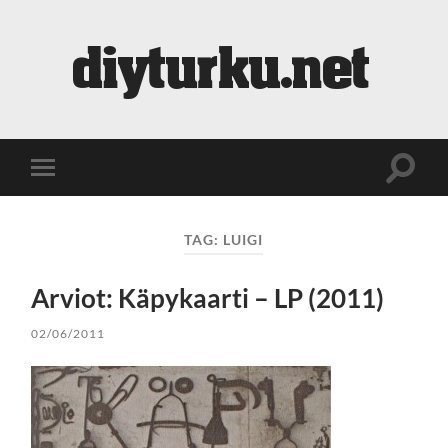
diyturku.net
Toggle
Toggle
search
mobile
field
menu
TAG:
LUIGI
Arviot: Käpykaarti – LP (2011)
02/06/2011