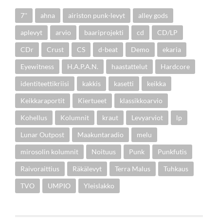
7''
ahna
airiston punk-levyt
alley gods
aplevyt
arvio
baariprojekti
cd
CD/LP
CDr
Crust
CS
d-beat
Demo
ekaria
Eyewitness
H.A.P.A.N.
haastattelut
Hardcore
identiteettikriisi
kakkis
kasetti
keikka
Keikkaraportit
Kiertueet
klassikkoarvio
Kohellus
Kolumnit
kraut
Levyarviot
lp
Lunar Outpost
Maakuntaradio
melu
mirosolin kolumnit
Noituus
Punk
Punkfutis
Raivoraittius
Räkälevyt
Terra Malus
Tuhkaus
TVO
UMPIO
Yleislakko