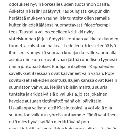
odotukset hyvin korkealle uuden tuotannon osalta.
Äskettäin käsiini päätynyt Kaupungista kaupunkiin
herättää mukavan rauhallisia tunteita ollen samalla
kuitenkin edeltäjäänsä huomattavasti filosofisempi
teos. Taustalla velloo edelleen kritiikki nyky-
yhteiskunnan järjettömyyttä kohtaan vaikka rakkauden
tunnetta kaivataan haikeasti edelleen. Kiesi ei enää lyö
ihmisen tyhmyyttä suoraan kuulijan korville sanomalla
asioita niin kuin ne ovat, vaan jättää runollisen tyynesti
nämä johtopäätökset kuulijalle itselleen. Kappaleiden
sävellykset itsessään ovat kasvaneet vain vähän. Pop-
sovitukset selkeiden sointukulkujen kanssa ovat Kiesin
suunnaton vahvuus. Neljään biisiin mahtuu suuria
tunteita ja arkipäiväisiä oivalluksia, joista jokainen
kävelee autuaan tietämättömänä ohi päivittäin.
Uskallanpa veikata, että Kiesin teoksilla voi vielä olla
suunnaton vaikutus yhteiskuntaamme. Tämä vaatii sen,
että mies hyväksytään merkittävänä pop-
musiikintekijänä muuallakin kuin punk-piireissä. Tämän