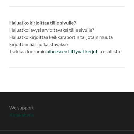
Haluatko kirjoittaa tälle sivulle?
Haluatko levysi arvioitavaksi tälle sivulle?
Haluatko kirjoittaa keikkaraportin tai jotain muuta
kirjoittamaasi julkaistavaksi?
Tsekkaa foorumin
aiheeseen
liittyvät ketjut
ja osallistu!
We support
Kirjakahvila