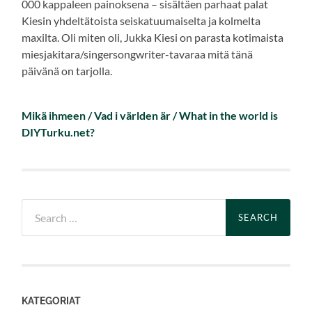
000 kappaleen painoksena – sisältäen parhaat palat
Kiesin yhdeltätoista seiskatuumaiselta ja kolmelta
maxilta. Oli miten oli, Jukka Kiesi on parasta kotimaista
miesjakitara/singersongwriter-tavaraa mitä tänä
päivänä on tarjolla.
Mikä ihmeen / Vad i världen är / What in the world is
DIYTurku.net?
Search
for:
KATEGORIAT