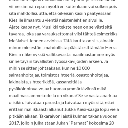
viimeisimmän ep:n myötä en kuitenkaan voi sulkea pois
sitä mahdollisuutta, että oikeisiin käsiin päätyessään
Kiesille ilmaantuu vientiä naistenlehtien sivuille.
Ajatelkaapa nyt. Musiikki teksteineen on selvästi sitä
tavaraa, joka saa varauksettomat viisi tähteä esimerkiksi
MeNaiset-lehden arvioissa. Tätä kautta on siis, ainakin
minun mielestäni, mahdollista päästä esittämään Herra
Kiesin näkemyksiä vallitsevasta maailmastamme myös
sinne täysin tavallisten työssäkävijöiden arkeen. Ja
mihin se sitten johtaakaan, kun ne 10 000
sairaanhoitajaa, toimistosihteeriä, osastonhoitajaa,
lakinaista, sihteerikköä, kassaneitiä ja
pysäköinninvalvojaa huomaa ymmärtävänsä mikä
maailmassamme todella on vikana? Se se vasta anarkiaa
olisikin. Toivotaan parasta ja toivotaan myös sitä, ettei
erittäin mallikkaasti alkanut Jukka Kiesi-saaga lopu vielä
pitkään aikaan. Takaraivoni aistii kulman takana vuoden
2017, jolloin julkaistaan Jukan “Parhaat” kokoelma 20