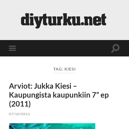
diyturku.net
Toggle
Toggle
search
mobile
field
menu
TAG:
KIESI
Arviot: Jukka Kiesi –
Kaupungista kaupunkiin 7” ep
(2011)
07/10/2011