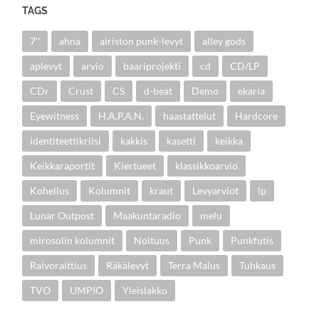
TAGS
7''
ahna
airiston punk-levyt
alley gods
aplevyt
arvio
baariprojekti
cd
CD/LP
CDr
Crust
CS
d-beat
Demo
ekaria
Eyewitness
H.A.P.A.N.
haastattelut
Hardcore
identiteettikriisi
kakkis
kasetti
keikka
Keikkaraportit
Kiertueet
klassikkoarvio
Kohellus
Kolumnit
kraut
Levyarviot
lp
Lunar Outpost
Maakuntaradio
melu
mirosolin kolumnit
Noituus
Punk
Punkfutis
Raivoraittius
Räkälevyt
Terra Malus
Tuhkaus
TVO
UMPIO
Yleislakko