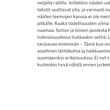
neljällä rallilla. Joillekkin näiden 
tekstit saattavat olla, ja varmasti 
näiden teemojen kanssa ei ole menty 
pitkälle. Raaka todellisuuden viima
naamaa. Soiton ja biisien puolesta 
tulevaisuudessa tiukkaakin settiä.
tarjoavan enemmän – Tämä kun on vi
asiallinen lähtökohta ja tsekkaamise
suomipunkin erikoisuuksia. Ei nyt v
kuitenkin hyvä nähdä ennen jyrkem