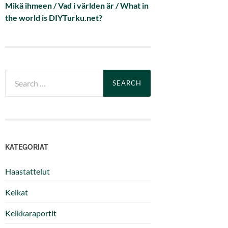
Mikä ihmeen / Vad i världen är / What in
the world is DIYTurku.net?
Search
for:
KATEGORIAT
Haastattelut
Keikat
Keikkaraportit