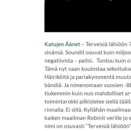
Katujen Äänet
– Terveisiä lähiöön 7
sinänsä. Soundit osuvat kuin miljoon
negatiivista – paitsi.. Tuntuu kuin 
Tämä nyt vaan kuulostaa sekoituks
Häiriköitä ja pariakymmentä muut
bändiä. Ja nimenomaan vuosien -88 
tiukemmin kuin nuo mahdolliset a
toimintarokki pilkistelee siellä t
rinnalla. Ei sillä. Kyllähän maailm
kaiken maailman Robinit verille jo 
nimi on osuvasti “Terveisiä lähiöön”