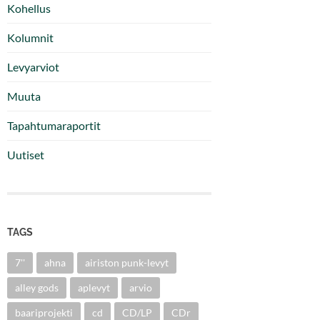
Kohellus
Kolumnit
Levyarviot
Muuta
Tapahtumaraportit
Uutiset
TAGS
7''
ahna
airiston punk-levyt
alley gods
aplevyt
arvio
baariprojekti
cd
CD/LP
CDr