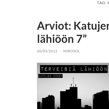
TAG:
Arviot: Katuje
lähiöön 7”
20/03/2012
/
MIROSOL