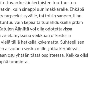
valitettavan keskinkertaisten tuuttausten
ovatkin, kuin sinappi uunimakkaralle. Ehkäpä
tarpeeksi syvälle, tai toisin sanoen, liian
 tuntuu vain kepeältä tuulahduksella pitkin
Katujen Ääniltä voi olla odotettavissa
 Live-elämyksenä veikkaan orkesterin
elä tällä hetkellä kokematta. Suhteellisen
n arvoinen seiska niille, jotka keräilevät
aan osu yhtään tässä osoitteessa. Keikka olisi
pää tuomiota..