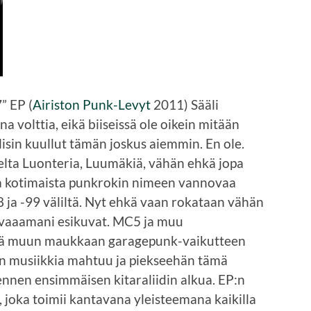
” EP (
Airiston Punk-Levyt
2011) Sääli
a volttia, eikä biiseissä ole oikein mitään
olisin kuullut tämän joskus aiemmin. En ole.
elta Luonteria, Luumäkiä, vähän ehkä jopa
a kotimaista punkrokin nimeen vannovaa
ja -99 väliltä. Nyt ehkä vaan rokataan vähän
rvaaamani esikuvat. MC5 ja muu
äällä muun maukkaan garagepunk-vaikutteen
aan musiikkia mahtuu ja piekseehän tämä
ennen ensimmäisen kitaraliidin alkua. EP:n
, joka toimii kantavana yleisteemana kaikilla