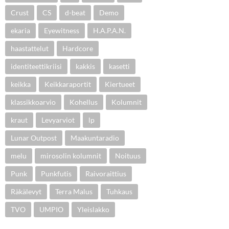
Crust
CS
d-beat
Demo
ekaria
Eyewitness
H.A.P.A.N.
haastattelut
Hardcore
identiteettikriisi
kakkis
kasetti
keikka
Keikkaraportit
Kiertueet
klassikkoarvio
Kohellus
Kolumnit
kraut
Levyarviot
lp
Lunar Outpost
Maakuntaradio
melu
mirosolin kolumnit
Noituus
Punk
Punkfutis
Raivoraittius
Räkälevyt
Terra Malus
Tuhkaus
TVO
UMPIO
Yleislakko