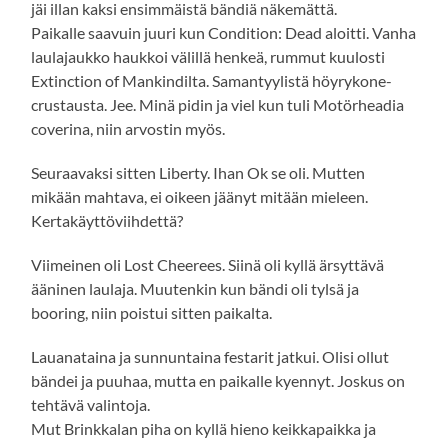
jäi illan kaksi ensimmäistä bändiä näkemättä.
Paikalle saavuin juuri kun Condition: Dead aloitti. Vanha
laulajaukko haukkoi välillä henkeä, rummut kuulosti
Extinction of Mankindilta. Samantyylistä höyrykone-
crustausta. Jee. Minä pidin ja viel kun tuli Motörheadia
coverina, niin arvostin myös.
Seuraavaksi sitten Liberty. Ihan Ok se oli. Mutten
mikään mahtava, ei oikeen jäänyt mitään mieleen.
Kertakäyttöviihdettä?
Viimeinen oli Lost Cheerees. Siinä oli kyllä ärsyttävä
ääninen laulaja. Muutenkin kun bändi oli tylsä ja
booring, niin poistui sitten paikalta.
Lauanataina ja sunnuntaina festarit jatkui. Olisi ollut
bändei ja puuhaa, mutta en paikalle kyennyt. Joskus on
tehtävä valintoja.
Mut Brinkkalan piha on kyllä hieno keikkapaikka ja