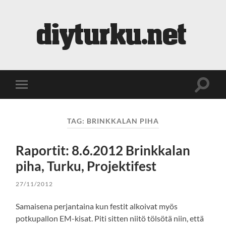
diyturku.net
Toggle
Toggle
search
mobile
field
menu
TAG:
BRINKKALAN PIHA
Raportit: 8.6.2012 Brinkkalan
piha, Turku, Projektifest
27/11/2012
Samaisena perjantaina kun festit alkoivat myös
potkupallon EM-kisat. Piti sitten niitö tölsötä niin, että