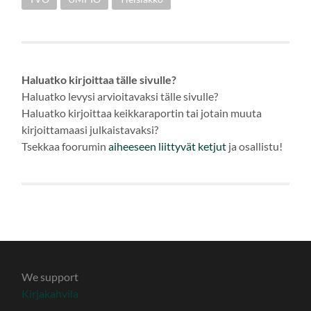
Haluatko kirjoittaa tälle sivulle?
Haluatko levysi arvioitavaksi tälle sivulle?
Haluatko kirjoittaa keikkaraportin tai jotain muuta
kirjoittamaasi julkaistavaksi?
Tsekkaa foorumin
aiheeseen
liittyvät ketjut
ja osallistu!
We support
Kirjakahvila