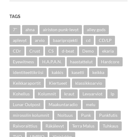
TAGS
7''
ahna
airiston punk-levyt
alley gods
aplevyt
arvio
baariprojekti
cd
CD/LP
CDr
Crust
CS
d-beat
Demo
ekaria
Eyewitness
H.A.P.A.N.
haastattelut
Hardcore
identiteettikriisi
kakkis
kasetti
keikka
Keikkaraportit
Kiertueet
klassikkoarvio
Kohellus
Kolumnit
kraut
Levyarviot
lp
Lunar Outpost
Maakuntaradio
melu
mirosolin kolumnit
Noituus
Punk
Punkfutis
Raivoraittius
Räkälevyt
Terra Malus
Tuhkaus
TVO
UMPIO
Yleislakko