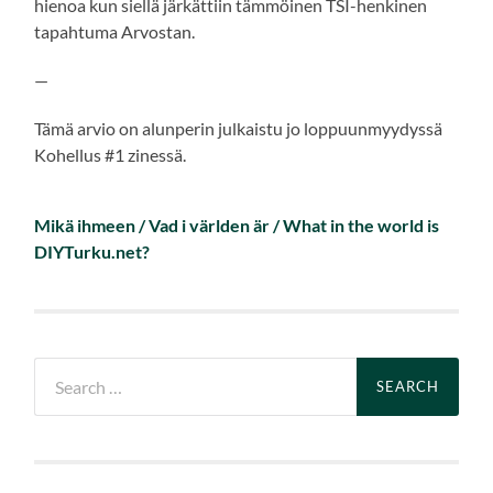
hienoa kun siellä järkättiin tämmöinen TSI-henkinen
tapahtuma Arvostan.
—
Tämä arvio on alunperin julkaistu jo loppuunmyydyssä
Kohellus #1 zinessä.
Mikä ihmeen / Vad i världen är / What in the world is
DIYTurku.net?
Search
for: