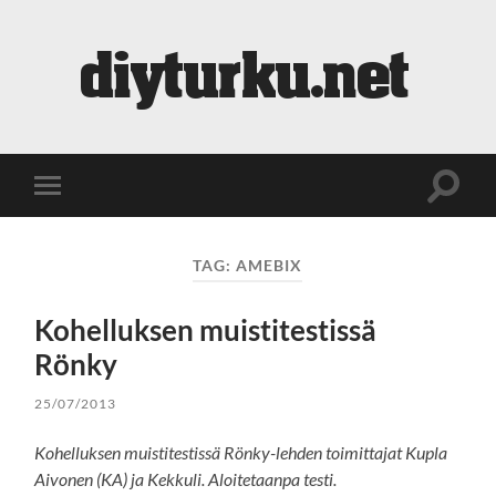
diyturku.net
Toggle
Toggle
search
mobile
field
menu
TAG:
AMEBIX
Kohelluksen muistitestissä
Rönky
25/07/2013
Kohelluksen muistitestissä Rönky-lehden toimittajat Kupla
Aivonen (KA) ja Kekkuli. Aloitetaanpa testi.