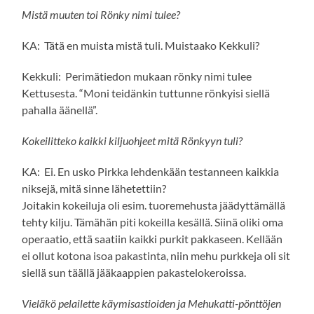
Mistä muuten toi Rönky nimi tulee?
KA: Tätä en muista mistä tuli. Muistaako Kekkuli?
Kekkuli: Perimätiedon mukaan rönky nimi tulee
Kettusesta. “Moni teidänkin tuttunne rönkyisi siellä
pahalla äänellä”.
Kokeilitteko kaikki kiljuohjeet mitä Rönkyyn tuli?
KA: Ei. En usko Pirkka lehdenkään testanneen kaikkia
niksejä, mitä sinne lähetettiin?
Joitakin kokeiluja oli esim. tuoremehusta jäädyttämällä
tehty kilju. Tämähän piti kokeilla kesällä. Siinä oliki oma
operaatio, että saatiin kaikki purkit pakkaseen. Kellään
ei ollut kotona isoa pakastinta, niin mehu purkkeja oli sit
siellä sun täällä jääkaappien pakastelokeroissa.
Vieläkö pelailette käymisastioiden ja Mehukatti-pönttöjen