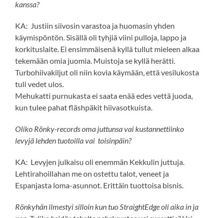
kanssa?
KA: Justiin siivosin varastoa ja huomasin yhden
käymispöntön. Sisällä oli tyhjiä viini pulloja, lappo ja
korkituslaite. Ei ensimmäisenä kyllä tullut mieleen alkaa
tekemään omia juomia. Muistoja se kyllä herätti.
Turbohiivakiljut oli niin kovia käymään, että vesilukosta
tuli vedet ulos.
Mehukatti purnukasta ei saata enää edes vettä juoda,
kun tulee pahat fläshpäkit hiivasotkuista.
Oliko Rönky-records oma juttunsa vai kustannettiinko
levyjä lehden tuotoilla vai toisinpäin?
KA: Levyjen julkaisu oli enemmän Kekkulin juttuja.
Lehtirahoillahan me on ostettu talot, veneet ja
Espanjasta loma-asunnot. Erittäin tuottoisa bisnis.
Rönkyhän ilmestyi silloin kun tuo StraightEdge oli aika in ja