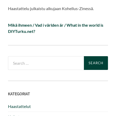
Haastattelu julkaistu alkujaan Kohellus-Zinessä.
Mikä ihmeen / Vad i världen är / What in the world is
DIYTurku.net?
Search
for:
KATEGORIAT
Haastattelut