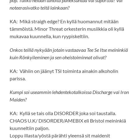
pop. Tuliko heidän taholta paheksuntaa vai suporttia? Vai
noteerasivatko teitä lainkaan?
KA: Mikä straigh edge? En kyllä huomannut mitään
tämmöistä. Minor Threat orkesterin musiikkia oli kyllä
mukavaa kuunnella, kun ryypiskeltiin.
Onkos teillä nykyään jotain vastaavaa Tee Se Itse meininkiä
kuin Rönkyileminen ja sen oheistoiminnat olivat?
KA: Vähiin on jäänyt TSI toiminta ainakin alkoholin
parissa.
Kumpi soi useammin lehdentekotalkoissa Discharge vai Iron
Maiden?
KA: Kyllä se tais olla DISORDER joka soi taustalla.
CHAOS U.K/ DISORDER/AMEBIX eli Bristol meininkiä
kuunneltiin paljon.
Loppu illasta/yöstä pärähti yleensä sit maidenit