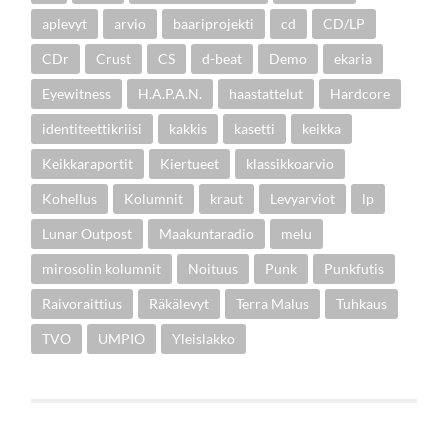
aplevyt
arvio
baariprojekti
cd
CD/LP
CDr
Crust
CS
d-beat
Demo
ekaria
Eyewitness
H.A.P.A.N.
haastattelut
Hardcore
identiteettikriisi
kakkis
kasetti
keikka
Keikkaraportit
Kiertueet
klassikkoarvio
Kohellus
Kolumnit
kraut
Levyarviot
lp
Lunar Outpost
Maakuntaradio
melu
mirosolin kolumnit
Noituus
Punk
Punkfutis
Raivoraittius
Räkälevyt
Terra Malus
Tuhkaus
TVO
UMPIO
Yleislakko