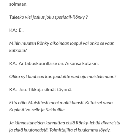
soimaan.
Tuleeko viel joskus joku spesiaali-Rönky ?
KA: Ei.
Mihin muuten Rönky aikoinaan loppui vai onko se vaan
katkolla?
KA: Antabuskuurilla se on. Aikansa kutakin.
Oliko nyt kauheaa kun jouduitte vanhoja muistelemaan?
KA: Joo. Tikkuja silmät täynnä.
Että näin. Muistitesti meni mallikkaasti. Kiitokset vaan
Kupla Aivo-selle ja Kekkulille.
Ja kiinnostuneiden kannattaa etsiä Rönky-lehtiä divareista
ja ehkä huutonetistä. Toimittajilta ei kuulemma löydy.