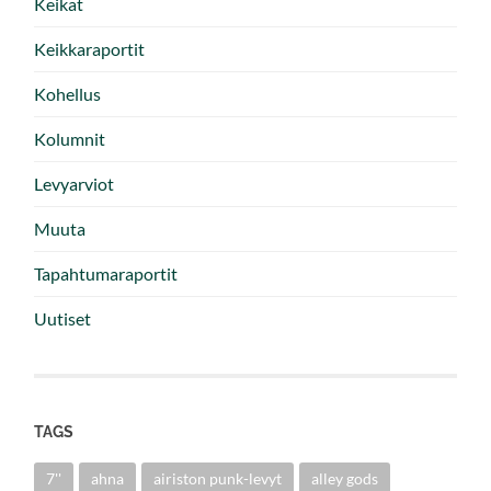
Keikat
Keikkaraportit
Kohellus
Kolumnit
Levyarviot
Muuta
Tapahtumaraportit
Uutiset
TAGS
7''
ahna
airiston punk-levyt
alley gods