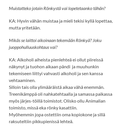
Muistatteko jotain Rönkystä vai lopetetaanko tähän?
KA: Hyvin vähän muistaa ja mieli tekisi kyllä lopettaa,
mutta yritetään.
Mikäs se laittoi aikoinaan tekemään Rönkyä? Joku
juoppohulluuskohtaus vai?
KA: Alkoholi aiheista pienlehteä ei ollut piireissä
näkynyt ja tuohon aikaan pändi ja muuhunkin
tekemiseen liittyi vahvasti alkoholi ja sen kanssa
vehtaaminen.
Silloin tais olla ylimääräistä aikaa vähä enemmän.
Treenikämppä oli nahkatehtaalla ja samassa paikassa
myös järjes-töillä toimistot. Olisko ollu Animalian
toimisto, missä eka rönky kasattiin.
Myöhemmin jopa ostettiin oma kopiokone ja sillä
raksuteltiin pikkupienissä lehteä.