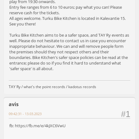
play from 19:30 onwards.
Entry fee ranges from 6 to 10 euros; pay what you can! Please
reserve cash for the tickets.
All ages welcome. Turku Bike Kitchen is located in Kalevantie 15.
See you there!
Turku Bike Kitchen aims to be a safer space, and TAY Ry events as
well. Please do not hesitate to contact us in case you encounter
inappropriate behaviour. We can and will remove people form
the premises should they not respect others and their
boundaries. Bike Kitchen's safer space policies can be read at the
entrance; please do so if you find it hard to understand what
'safer space' is all about.
TAY Ry /
what's the point records
/
kadotus records
avis
#1
09:42:31 - 13.03.2023
fb:
https://fb.me/e/4kJXC6VwU