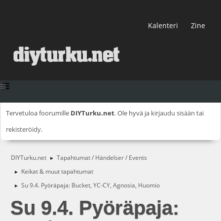
Kalenteri
Zine
Tervetuloa foorumille
DIYTurku.net
. Ole hyvä ja
kirjaudu sisään
tai
rekisteröidy
.
DIYTurku.net
Tapahtumat / Händelser / Events
►
Keikat & muut tapahtumat
►
Su 9.4. Pyöräpaja: Bucket, YC-CY, Agnosia, Huomio
►
Su 9.4. Pyöräpaja: