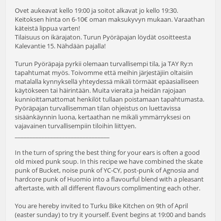
Ovet aukeavat kello 19:00 ja soitot alkavat jo kello 19:30.
Keitoksen hinta on 6-10€ oman maksukyvyn mukaan. Varaathan
käteistä lippua varten!
Tilaisuus on ikärajaton. Turun Pyöräpajan löydät osoitteesta
Kalevantie 15. Nähdään pajalla!
Turun Pyöräpaja pyrkii olemaan turvallisempi tila, ja TAY Ry:n
tapahtumat myös. Toivomme että meihin järjestäjiin oltaisiin
matalalla kynnyksellä yhteydessä mikäli törmäät epäasialliseen
käytökseen tai häirintään. Muita vieraita ja heidän rajojaan
kunnioittamattomat henkilöt tullaan poistamaan tapahtumasta.
Pyöräpajan turvallisemman tilan ohjeistus on luettavissa
sisäänkäynnin luona, kertaathan ne mikäli ymmärryksesi on
vajavainen turvallisempiin tiloihin liittyen.
________________________________
In the turn of spring the best thing for your ears is often a good
old mixed punk soup. In this recipe we have combined the skate
punk of Bucket, noise punk of YC-CY, post-punk of Agnosia and
hardcore punk of Huomio into a flavourful blend with a pleasant
aftertaste, with all different flavours complimenting each other.
You are hereby invited to Turku Bike Kitchen on 9th of April
(easter sunday) to try it yourself. Event begins at 19:00 and bands