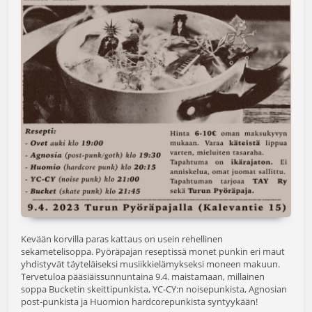
Kevään korvilla paras kattaus on usein rehellinen
sekametelisoppa. Pyöräpajan reseptissä monet punkin eri maut
yhdistyvät täyteläiseksi musiikkielämykseksi moneen makuun.
Tervetuloa pääsiäissunnuntaina 9.4. maistamaan, millainen
soppa Bucketin skeittipunkista, YC-CY:n noisepunkista, Agnosian
post-punkista ja Huomion hardcorepunkista syntyykään!