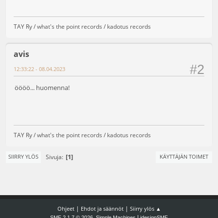
TAY Ry /
what's the point records
/
kadotus records
avis
#2
12:33:22 - 08.04.2023
öööö... huomenna!
TAY Ry /
what's the point records
/
kadotus records
1
Sivuja
SIIRRY YLÖS
KÄYTTÄJÄN TOIMET
|
|
Ohjeet
Ehdot ja säännöt
Siirry ylös ▲
,
|
SMF 2.1.7 © 2026
Simple Machines
idesignSMF