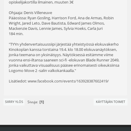
opiskelijakortilla ilmainen, muuten 3€
Ohjaaja: Denis Villeneuve
Pääosissa: Ryan Gosling, Harrison Ford, Ana de Armas, Robin
Wright, Jared Leto, Dave Bautista, Edward James Olmos,
Mackenzie Davis, Lennie James, Sylvia Hoeks, Carla Juri
184 min.
"TYYn yhdenvertaisuussiipi järjestää yhteistyössä elokuvakerho
Kinokoplan kanssa torstaina 19.4. klo 18.00 elokuvanäytöksen,
jonka teemana on yksinäisyys. Näytöksessä esitämme viime
vuonna ensi-iltansa saaneen sci-fi -elokuvan Blade Runner 2049,
jonka vaikuttava visuaalisuus pääsee erinomaisesti oikeuksiinsa
Logomo Move 2 -salin valkokankaalla."
Lisätiedot:
www.facebook.com/events/163928387602419/
1
Sivuja
SIIRRY YLÖS
KÄYTTÄJÄN TOIMET