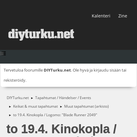
Kalenteri
Zine
Tervetuloa foorumille
DIYTurku.net
. Ole hyvä ja
kirjaudu sisään
tai
rekisteröidy
.
DIYTurku.net
Tapahtumat / Händelser / Events
►
Keikat & muut tapahtumat
Muut tapahtumat (arkisto)
►
►
to 19.4. Kinokopla / Logomo: "Blade Runner 2049"
►
to 19.4. Kinokopla /