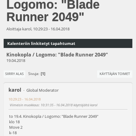
Logomo: "Blade
Runner 2049"
Aloittaja karol, 10:29:23 - 16.04.2018
Kalenteriin linkitetyt tapahtumat
Kinokopla / Logomo: "Blade Runner 2049"
19.04.2018
1
Sivuja
SIIRRY ALAS
KÄYTTÄJÄN TOIMET
karol
Global Moderator
10:29:23 - 16.04.2018
Viimeisin muokkaus
: 10:31:35 - 16.04.2018 käyttäjältä karol
to 19.4. Kinokopla / Logomo: "Blade Runner 2049"
klo 18
Move 2
k-18