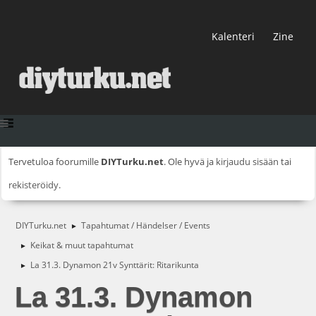
Kalenteri
Zine
Tervetuloa foorumille
DIYTurku.net
. Ole hyvä ja
kirjaudu sisään
tai
rekisteröidy
.
DIYTurku.net
Tapahtumat / Händelser / Events
►
Keikat & muut tapahtumat
►
La 31.3. Dynamon 21v Synttärit: Ritarikunta
►
La 31.3. Dynamon