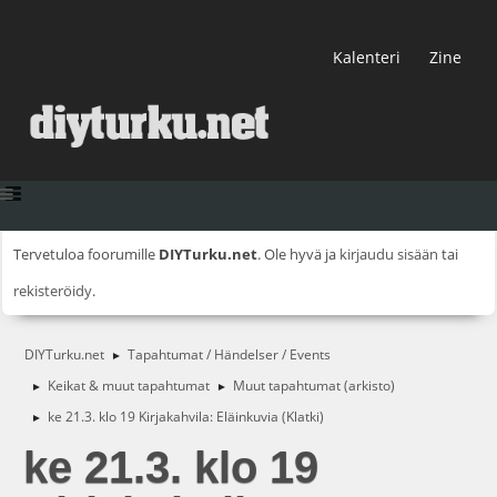
Kalenteri
Zine
Tervetuloa foorumille
DIYTurku.net
. Ole hyvä ja
kirjaudu sisään
tai
rekisteröidy
.
DIYTurku.net
Tapahtumat / Händelser / Events
►
Keikat & muut tapahtumat
Muut tapahtumat (arkisto)
►
►
ke 21.3. klo 19 Kirjakahvila: Eläinkuvia (Klatki)
►
ke 21.3. klo 19