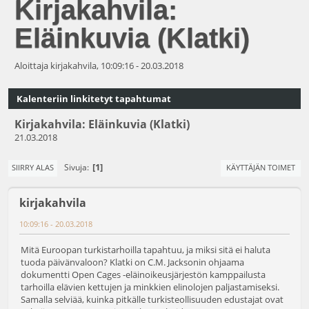
Kirjakahvila:
Eläinkuvia (Klatki)
Aloittaja kirjakahvila, 10:09:16 - 20.03.2018
Kalenteriin linkitetyt tapahtumat
Kirjakahvila: Eläinkuvia (Klatki)
21.03.2018
1
Sivuja
SIIRRY ALAS
KÄYTTÄJÄN TOIMET
kirjakahvila
10:09:16 - 20.03.2018
Mitä Euroopan turkistarhoilla tapahtuu, ja miksi sitä ei haluta
tuoda päivänvaloon? Klatki on C.M. Jacksonin ohjaama
dokumentti Open Cages -eläinoikeusjärjestön kamppailusta
tarhoilla elävien kettujen ja minkkien elinolojen paljastamiseksi.
Samalla selviää, kuinka pitkälle turkisteollisuuden edustajat ovat