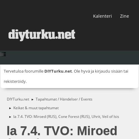
Kalenteri
Zine
Tervetuloa foorumille
DIYTurku.net
. Ole hyvä ja
kirjaudu sisään
tai
rekisteröidy
.
DIYTurku.net
Tapahtumat / Händelser / Events
►
Keikat & muut tapahtumat
►
la 7.4. TVO: Miroed (RUS), Cone Forest (RUS), Uhrit, Veil of Isis
►
la 7.4. TVO: Miroed