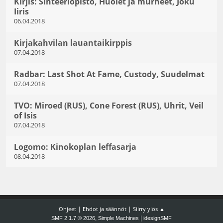
Kirjis: Sihteeriopisto, Huolet ja murheet, Joku
Iiris
06.04.2018
Kirjakahvilan lauantaikirppis
07.04.2018
Radbar: Last Shot At Fame, Custody, Suudelmat
07.04.2018
TVO: Miroed (RUS), Cone Forest (RUS), Uhrit, Veil
of Isis
07.04.2018
Logomo: Kinokoplan leffasarja
08.04.2018
|
|
Ohjeet
Ehdot ja säännöt
Siirry ylös ▲
,
|
SMF 2.1.7 © 2026
Simple Machines
idesignSMF