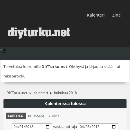
Kalenteri
Zine
Tervetuloa foorumille
DIYTurku.net
. Ole hyvä ja
kirjaudu sisään
tai
rekisteröidy
.
DIYTurku.net
Kalenteri
huhtikuu 2018
►
►
Kalenterissa tulossa
LUETTELO
KUUKAUSI
VIIKKO
vastaanottaja