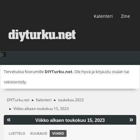
Kalenteri
Zine
Tervetuloa foorumille
DIYTurku.net
. Ole hyvä ja
kirjaudu sisään
tai
rekisteröidy
.
DIYTurku.net
Kalenteri
toukokuu 2023
►
►
Viikko alkaen toukokuu 15, 2023
►
«
»
Viikko alkaen toukokuu 15, 2023
LUETTELO
KUUKAUSI
VIIKKO