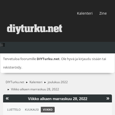
Kalenteri
Zine
Tervetuloa foorumille
DIYTurku.net
. Ole hyvä ja
kirjaudu sisään
tai
rekisteröidy
.
DIYTurku.net
Kalenteri
joulukuu 2022
►
►
Viikko alkaen marraskuu 28, 2022
►
«
»
Viikko alkaen marraskuu 28, 2022
LUETTELO
KUUKAUSI
VIIKKO