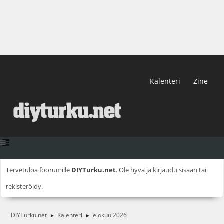
Kalenteri
Zine
Tervetuloa foorumille
DIYTurku.net
. Ole hyvä ja
kirjaudu sisään
tai
rekisteröidy
.
DIYTurku.net
Kalenteri
elokuu 2026
►
►