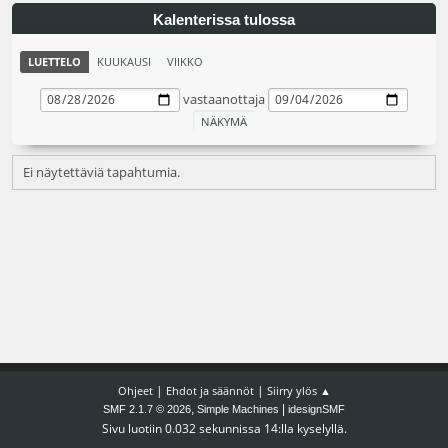
Kalenterissa tulossa
LUETTELO
KUUKAUSI
VIIKKO
vastaanottaja
Ei näytettäviä tapahtumia.
|
|
Ohjeet
Ehdot ja säännöt
Siirry ylös ▲
,
|
SMF 2.1.7 © 2026
Simple Machines
idesignSMF
Sivu luotiin 0.032 sekunnissa 14:lla kyselyllä.