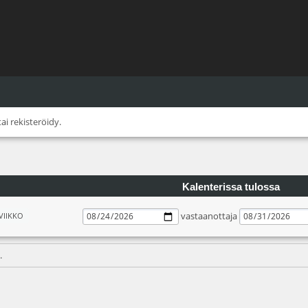
tai
rekisteröidy
.
Kalenterissa tulossa
vastaanottaja
VIIKKO
.