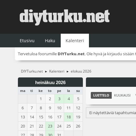
Etusivu
Haku
Kalenteri
Tervetuloa foorumille
DIYTurku.net
. Ole hyvä ja
kirjaudu sisään
DIYTurku.net
Kalenteri
elokuu 2026
►
►
heinäkuu 2026
ma
ti
ke
to
pe
la
su
LUETTELO
KUUKAUSI
1
2
3
4
5
6
7
8
9
10
11
12
Ei näytettäviä tapahtumia
13
14
15
16
17
18
19
20
21
22
23
24
25
26
27
28
29
30
31