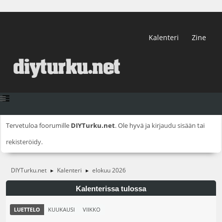
Kalenteri
Zine
Tervetuloa foorumille
DIYTurku.net
. Ole hyvä ja
kirjaudu sisään
tai
rekisteröidy
.
DIYTurku.net
Kalenteri
elokuu 2026
►
►
Kalenterissa tulossa
LUETTELO
KUUKAUSI
VIIKKO