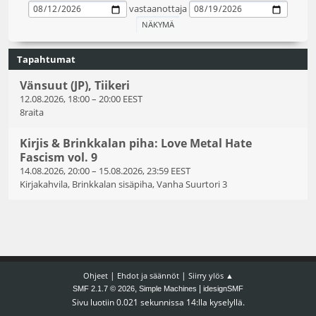
vastaanottaja
Tapahtumat
Vänsuut (JP), Tiikeri
12.08.2026, 18:00
–
20:00 EEST
8raita
Kirjis & Brinkkalan piha: Love Metal Hate
Fascism vol. 9
14.08.2026, 20:00
–
15.08.2026, 23:59 EEST
Kirjakahvila, Brinkkalan sisäpiha, Vanha Suurtori 3
|
|
Ohjeet
Ehdot ja säännöt
Siirry ylös ▲
,
|
SMF 2.1.7 © 2026
Simple Machines
idesignSMF
Sivu luotiin 0.021 sekunnissa 14:lla kyselyllä.