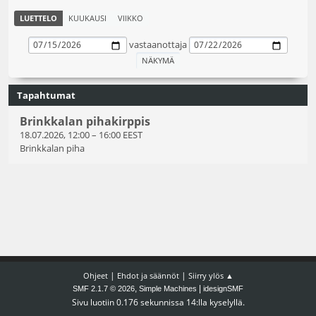
LUETTELO
KUUKAUSI
VIIKKO
vastaanottaja
Tapahtumat
Brinkkalan pihakirppis
18.07.2026, 12:00
–
16:00 EEST
Brinkkalan piha
|
|
Ohjeet
Ehdot ja säännöt
Siirry ylös ▲
,
|
SMF 2.1.7 © 2026
Simple Machines
idesignSMF
Sivu luotiin 0.176 sekunnissa 14:lla kyselyllä.