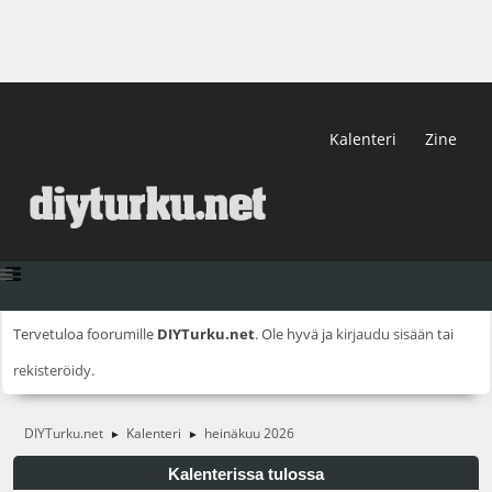
Kalenteri
Zine
Tervetuloa foorumille
DIYTurku.net
. Ole hyvä ja
kirjaudu sisään
tai
rekisteröidy
.
DIYTurku.net
Kalenteri
heinäkuu 2026
►
►
Kalenterissa tulossa