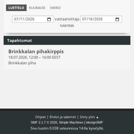
LUETTELO
KUUKAUSI
VIIKKO
vastaanottaja
Tapahtumat
Brinkkalan pihakirppis
18.07.2026, 12:00
–
16:00 EEST
Brinkkalan piha
|
|
Ohjeet
Ehdot ja säännöt
Siirry ylös ▲
,
|
SMF 2.1.7 © 2026
Simple Machines
idesignSMF
Sivu luotiin 0.038 sekunnissa 14:lla kyselyllä.