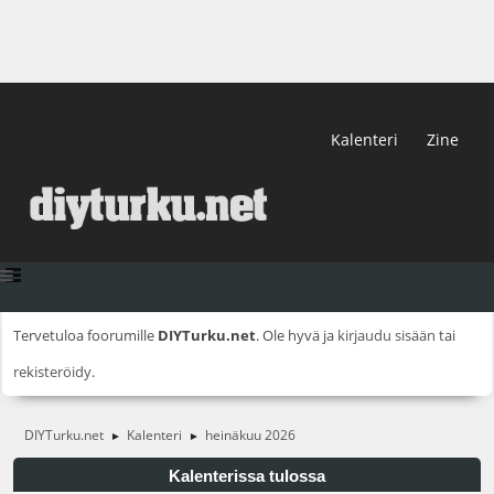
Kalenteri
Zine
Tervetuloa foorumille
DIYTurku.net
. Ole hyvä ja
kirjaudu sisään
tai
rekisteröidy
.
DIYTurku.net
Kalenteri
heinäkuu 2026
►
►
Kalenterissa tulossa