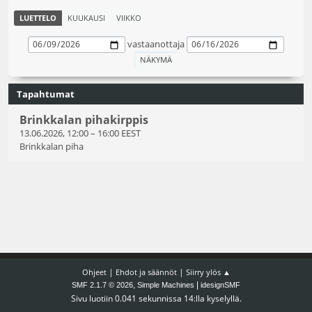
LUETTELO
KUUKAUSI
VIIKKO
vastaanottaja
Tapahtumat
Brinkkalan pihakirppis
13.06.2026, 12:00
–
16:00 EEST
Brinkkalan piha
|
|
Ohjeet
Ehdot ja säännöt
Siirry ylös ▲
,
|
SMF 2.1.7 © 2026
Simple Machines
idesignSMF
Sivu luotiin 0.041 sekunnissa 14:lla kyselyllä.