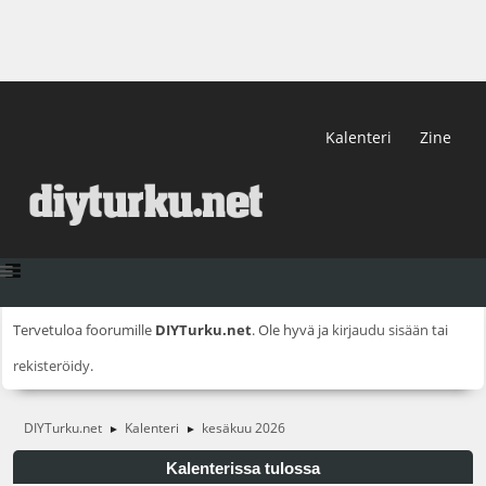
Kalenteri
Zine
Tervetuloa foorumille
DIYTurku.net
. Ole hyvä ja
kirjaudu sisään
tai
rekisteröidy
.
DIYTurku.net
Kalenteri
kesäkuu 2026
►
►
Kalenterissa tulossa