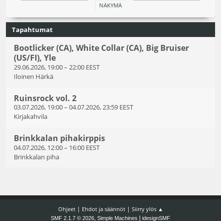
Tapahtumat
Bootlicker (CA), White Collar (CA), Big Bruiser
(US/FI), Yle
29.06.2026, 19:00
–
22:00 EEST
Iloinen Härkä
Ruinsrock vol. 2
03.07.2026, 19:00
–
04.07.2026, 23:59 EEST
Kirjakahvila
Brinkkalan pihakirppis
04.07.2026, 12:00
–
16:00 EEST
Brinkkalan piha
|
|
Ohjeet
Ehdot ja säännöt
Siirry ylös ▲
,
|
SMF 2.1.7 © 2026
Simple Machines
idesignSMF