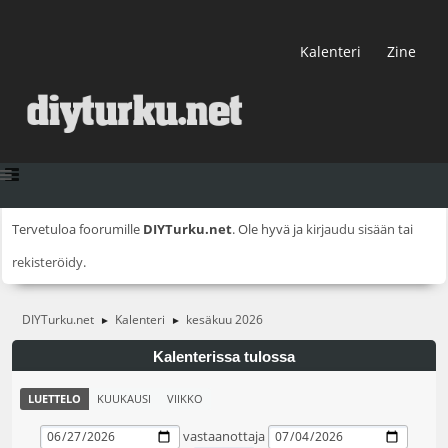
Kalenteri
Zine
Tervetuloa foorumille
DIYTurku.net
. Ole hyvä ja
kirjaudu sisään
tai
rekisteröidy
.
DIYTurku.net
Kalenteri
kesäkuu 2026
►
►
Kalenterissa tulossa
LUETTELO
KUUKAUSI
VIIKKO
vastaanottaja