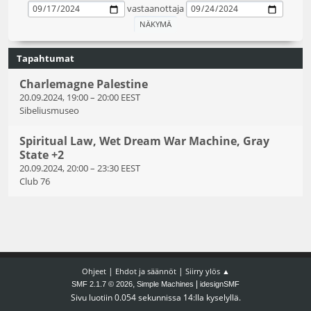
vastaanottaja
Tapahtumat
Charlemagne Palestine
20.09.2024, 19:00
–
20:00 EEST
Sibeliusmuseo
Spiritual Law, Wet Dream War Machine, Gray
State +2
20.09.2024, 20:00
–
23:30 EEST
Club 76
|
|
Ohjeet
Ehdot ja säännöt
Siirry ylös ▲
,
|
SMF 2.1.7 © 2026
Simple Machines
idesignSMF
Sivu luotiin 0.054 sekunnissa 14:lla kyselyllä.