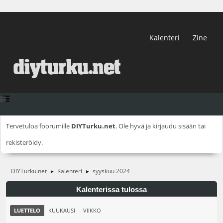
Kalenteri
Zine
Tervetuloa foorumille
DIYTurku.net
. Ole hyvä ja
kirjaudu sisään
tai
rekisteröidy
.
DIYTurku.net
Kalenteri
syyskuu 2024
►
►
Kalenterissa tulossa
LUETTELO
KUUKAUSI
VIIKKO