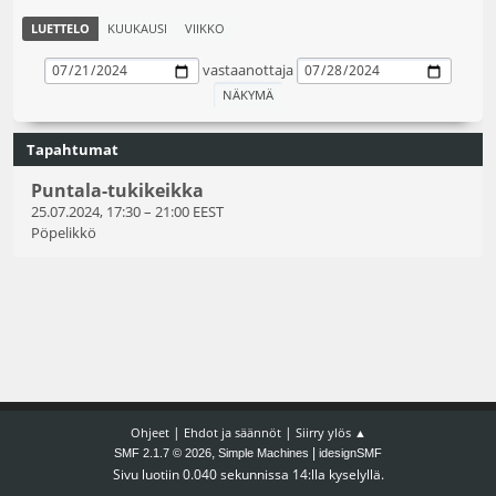
LUETTELO
KUUKAUSI
VIIKKO
vastaanottaja
Tapahtumat
Puntala-tukikeikka
25.07.2024, 17:30
–
21:00 EEST
Pöpelikkö
|
|
Ohjeet
Ehdot ja säännöt
Siirry ylös ▲
,
|
SMF 2.1.7 © 2026
Simple Machines
idesignSMF
Sivu luotiin 0.040 sekunnissa 14:lla kyselyllä.