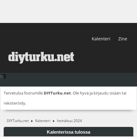
Kalenteri
Zine
Tervetuloa foorumille
DIYTurku.net
. Ole hyvä ja
kirjaudu sisään
tai
rekisteröidy
.
DIYTurku.net
Kalenteri
heinäkuu 2024
►
►
Kalenterissa tulossa