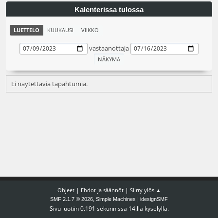
Kalenterissa tulossa
LUETTELO
KUUKAUSI
VIIKKO
vastaanottaja
Ei näytettäviä tapahtumia.
|
|
Ohjeet
Ehdot ja säännöt
Siirry ylös ▲
,
|
SMF 2.1.7 © 2026
Simple Machines
idesignSMF
Sivu luotiin 0.191 sekunnissa 14:lla kyselyllä.