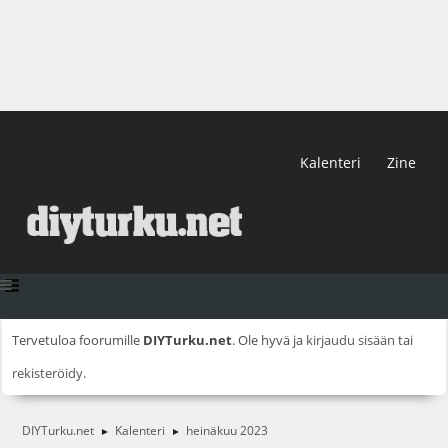
Kalenteri
Zine
Tervetuloa foorumille
DIYTurku.net
. Ole hyvä ja
kirjaudu sisään
tai
rekisteröidy
.
DIYTurku.net
Kalenteri
heinäkuu 2023
►
►