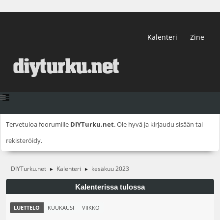
Kalenteri
Zine
Tervetuloa foorumille
DIYTurku.net
. Ole hyvä ja
kirjaudu sisään
tai
rekisteröidy
.
DIYTurku.net
Kalenteri
kesäkuu 2023
►
►
Kalenterissa tulossa
LUETTELO
KUUKAUSI
VIIKKO