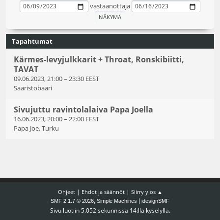
vastaanottaja
Tapahtumat
Kärmes-levyjulkkarit + Throat, Ronskibiitti,
TAVAT
09.06.2023, 21:00
–
23:30 EEST
Saaristobaari
Sivujuttu ravintolalaiva Papa Joella
16.06.2023, 20:00
–
22:00 EEST
Papa Joe, Turku
|
|
Ohjeet
Ehdot ja säännöt
Siirry ylös ▲
,
|
SMF 2.1.7 © 2026
Simple Machines
idesignSMF
Sivu luotiin 5.052 sekunnissa 14:lla kyselyllä.