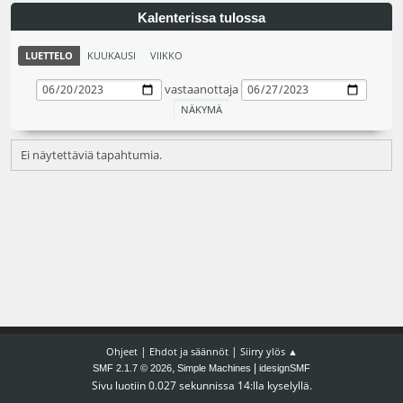
Kalenterissa tulossa
LUETTELO
KUUKAUSI
VIIKKO
vastaanottaja
Ei näytettäviä tapahtumia.
|
|
Ohjeet
Ehdot ja säännöt
Siirry ylös ▲
,
|
SMF 2.1.7 © 2026
Simple Machines
idesignSMF
Sivu luotiin 0.027 sekunnissa 14:lla kyselyllä.