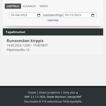
LUETTELO
KUUKAUSI
VIIKKO
vastaanottaja
Tapahtumat
Runosmäen kirppis
14.05.2023, 12:00
–
15:00 EEST
Piiparinpolku 13
|
|
Ohjeet
Ehdot ja säännöt
Siirry ylös ▲
,
|
SMF 2.1.7 © 2026
Simple Machines
idesignSMF
Sivu luotiin 0.114 sekunnissa 14:lla kyselyllä.