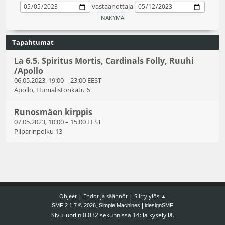
vastaanottaja
Tapahtumat
La 6.5. Spiritus Mortis, Cardinals Folly, Ruuhi
/Apollo
06.05.2023, 19:00
–
23:00 EEST
Apollo, Humalistonkatu 6
Runosmäen kirppis
07.05.2023, 10:00
–
15:00 EEST
Piiparinpolku 13
|
|
Ohjeet
Ehdot ja säännöt
Siirry ylös ▲
,
|
SMF 2.1.7 © 2026
Simple Machines
idesignSMF
Sivu luotiin 0.032 sekunnissa 14:lla kyselyllä.