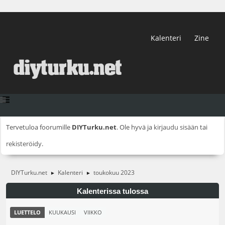
Kalenteri
Zine
Tervetuloa foorumille
DIYTurku.net
. Ole hyvä ja
kirjaudu sisään
tai
rekisteröidy
.
DIYTurku.net
Kalenteri
toukokuu 2023
►
►
Kalenterissa tulossa
LUETTELO
KUUKAUSI
VIIKKO