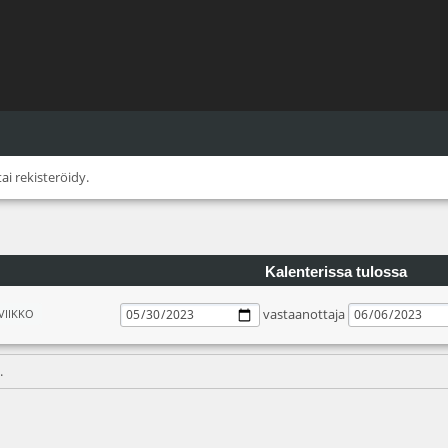
tai
rekisteröidy
.
Kalenterissa tulossa
vastaanottaja
VIIKKO
.