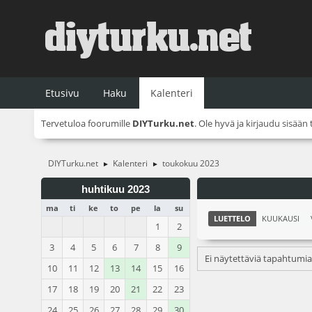
Etusivu
Haku
Kalenteri
Tervetuloa foorumille
DIYTurku.net
. Ole hyvä ja
kirjaudu sisään
DIYTurku.net
Kalenteri
toukokuu 2023
►
►
huhtikuu 2023
ma
ti
ke
to
pe
la
su
LUETTELO
KUUKAUSI
1
2
3
4
5
6
7
8
9
Ei näytettäviä tapahtumia
10
11
12
13
14
15
16
17
18
19
20
21
22
23
24
25
26
27
28
29
30