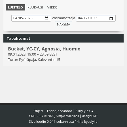
LUETTELO
KUUKAUSI
VIIKKO
vastaanottaja
Tapahtumat
Bucket, YC-CY, Agnosia, Huomio
09.04.2023, 19:00
–
23:59 EEST
Turun Pyöräpaja, Kalevantie 15
|
|
Ohjeet
Ehdot ja säännöt
Siirry ylös ▲
,
|
SMF 2.1.7 © 2026
Simple Machines
idesignSMF
Sivu luotiin 0.047 sekunnissa 14:lla kyselyllä.