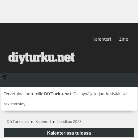
Kalenteri
Zine
Tervetuloa foorumille
DIYTurku.net
. Ole hyvä ja
kirjaudu sisään
tai
rekisteröidy
.
DIYTurku.net
Kalenteri
huhtikuu 2023
►
►
Kalenterissa tulossa