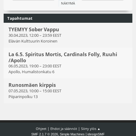
Tapahtumat
TYEMYY Sober Vappu
30.04.2023, 12:00
–
23:59 EEST
Elävän Kulttuurin Koroinen
La 6.5. Spiritus Mortis, Cardinals Folly, Ruuhi
/Apollo
06.05.2023, 19:00
–
23:00 EEST
Apollo, Humalistonkatu 6
Runosmäen kirppis
07.05.2023, 10:00
–
15:00 EEST
Piiparinpolku 13
|
|
Ohjeet
Ehdot ja säännöt
Siirry ylös ▲
,
|
SMF 2.1.7 © 2026
Simple Machines
idesignSMF