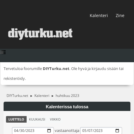
Kalenteri
Zine
Tervetuloa foorumille
DIYTurku.net
. Ole hyvä ja
kirjaudu sisään
tai
rekisteröidy
.
DIYTurku.net
Kalenteri
huhtikuu 2023
►
►
Kalenterissa tulossa
LUETTELO
KUUKAUSI
VIIKKO
vastaanottaja